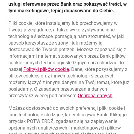
Udostępnij
usługi oferowane przez Bank oraz pokazywać treści, w
tym marketingowe, lepiej dopasowane do Ciebie.
Udostępnij
Udostępnij
Udostępnij
-
-
-
Pliki
cookie
, które instalujemy lub przechowujemy w
otwiera się w nowej karcie
otwiera się w nowej karcie
otwiera się w nowej karcie
Powrót do listy
Twojej przeglądarce, a także wykorzystywane inne
technologie śledzące, pomagają nam zrozumieć, w jaki
sposób korzystasz ze strony i jak możemy ją
dostosować do Twoich potrzeb. Możesz zapoznać się z
informacjami na temat stosowanych przez Bank plików
Nawigacja dolna
801 331 331
cookie
i innych technologii śledzących przechodząc do
Zadzwoń do nas
Migam
link otwiera się w nowym oknie
naszej
Polityki plików
cookie
. Dane, które pozyskujemy z
(+48) 22 598 40 40
plików
cookies
oraz innych technologii śledzących
możemy łączyć z innymi danymi na Twój temat, które już
posiadamy. O zasadach przetwarzania danych
otwiera się w nowej karcie
Znajdź placówkę lub bankomat
link otwie
przeczytasz więcej pod adresem
Ochrona danych
.
otwiera się w nowej karcie
Napisz do nas
Możesz dostosować do swoich preferencji pliki
cookie
i
otwiera się w nowej karcie
inne technologie śledzące, których używa Bank. Klikając
Oceń nas
przycisk POTWIERDŹ, zgadzasz się na zapisywanie
opcjonalnych analitycznych i marketingowych plików