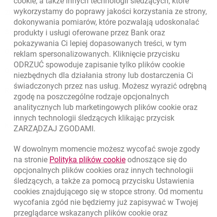
cookie
, a także innych technologii śledzących, które
wykorzystamy do poprawy jakości korzystania ze strony,
Złóż wniosek przez internet
dokonywania pomiarów, które pozwalają udoskonalać
Skontaktuj się ze Specjalistą
produkty i usługi oferowane przez Bank oraz
pokazywania Ci lepiej dopasowanych treści, w tym
O banku
reklam spersonalizowanych. Kliknięcie przycisku
ODRZUĆ spowoduje zapisanie tylko plików
cookie
Odpowiedzialny biznes
niezbędnych dla działania strony lub dostarczenia Ci
świadczonych przez nas usług. Możesz wyrazić odrębną
Regulacje zewnętrzne
zgodę na poszczególne rodzaje opcjonalnych
analitycznych lub marketingowych plików
cookie
oraz
innych technologii śledzących klikając przycisk
Kursy wymiany walut
ZARZĄDZAJ ZGODAMI.
WALUTA
KUPNO
SPRZEDAŻ
W dowolnym momencie możesz wycofać swoje zgody
Kursy wymiany walut. Data aktualizacji: 7.08.2026, 12:53:25
link otwiera się w nowym o
na stronie
Polityka plików
cookie
odnoszące się do
EUR
4.1346
4.4568
opcjonalnych plików
cookies
oraz innych technologii
USD
3.5711
3.8493
śledzących, a także za pomocą przycisku Ustawienia
cookies
znajdującego się w stopce strony. Od momentu
CHF
4.4312
4.7764
wycofania zgód nie będziemy już zapisywać w Twojej
GBP
4.822
5.1978
przeglądarce wskazanych plików
cookie
oraz