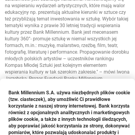
na wspieraniu wydarzeń artystycznych, które mają walor
edukacyjny np. prezentują aktualne kierunki w sztuce czy
też przybliżają temat inwestowania w sztukę. Wybór takiej
tematyki wynika z prawie 30 letniej tradycji wspierania
kultury przez Bank Millennium. Bank jest mecenasem
kultury 360°- promuje sztukę w niemal wszystkich jej
formach, m.in.: muzykę, malarstwo, rzeźbę, film, teatr,
fotografię, literaturę i performance. Propagowanie dorobku
młodych polskich artystów – uczestników rankingu
Kompas Młodej Sztuki jest kolejnym elementem
wspierania kultury w tak szerokim zakresie.
– mówi Iwona
Jarzębska, Prezes Fundacji Banku Millennium.
Kompas Młodej Sztuki już od 10 lat promuje wiedzę na
Bank Millennium S.A. używa niezbędnych plików
cookie
temat sztuki nowoczesnej i prowadzi działania
(tzw. ciasteczek), aby umożliwić Ci prawidłowe
wspierające młodych artystów. Jest on doskonałym
korzystanie z naszej strony internetowej. Bank korzysta
przewodnikiem dla kolekcjonerów, właścicieli galerii,
również z opcjonalnych analitycznych i marketingowych
domów aukcyjnych oraz inwestorów, którzy traktują
plików cookie, a także z innych technologii śledzących,
ranking jako źródło cennych informacji o pozycji młodych
aby poprawiać jakość korzystania ze strony, dokonywać
artystów.
pomiarów, które pozwalają udoskonalać produkty i