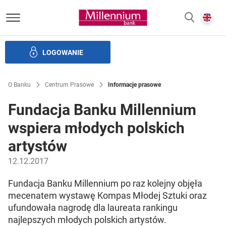
Bank Millennium homepage
E
SZUKAJ
z
LOGOWANIE
Banku i ład korporacyjny
Relacje Inwestorskie
Kariera
O Banku
Centrum Prasowe
Informacje prasowe
Fundacja Banku Millennium
wspiera młodych polskich
artystów
12.12.2017
Fundacja Banku Millennium po raz kolejny objęła
mecenatem wystawę Kompas Młodej Sztuki oraz
ufundowała nagrodę dla laureata rankingu
najlepszych młodych polskich artystów.