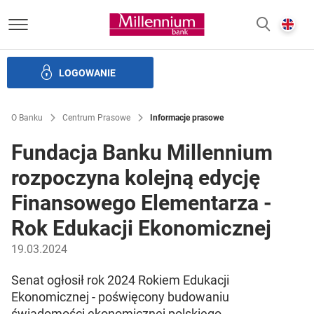
Bank Millennium homepage
E
SZUKAJ
z
LOGOWANIE
Banku i ład korporacyjny
Relacje Inwestorskie
Kariera
O Banku
Centrum Prasowe
Informacje prasowe
Fundacja Banku Millennium
rozpoczyna kolejną edycję
Finansowego Elementarza -
Rok Edukacji Ekonomicznej
19.03.2024
Senat ogłosił rok 2024 Rokiem Edukacji
Ekonomicznej - poświęcony budowaniu
świadomości ekonomicznej polskiego