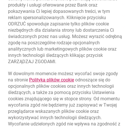
Skontaktuj się ze Specjalistą
produkty i usługi oferowane przez Bank oraz
pokazywania Ci lepiej dopasowanych treści, w tym
O banku
reklam spersonalizowanych. Kliknięcie przycisku
ODRZUĆ spowoduje zapisanie tylko plików
cookie
Odpowiedzialny biznes
niezbędnych dla działania strony lub dostarczenia Ci
świadczonych przez nas usług. Możesz wyrazić odrębną
Regulacje zewnętrzne
zgodę na poszczególne rodzaje opcjonalnych
analitycznych lub marketingowych plików
cookie
oraz
innych technologii śledzących klikając przycisk
Kursy wymiany walut
ZARZĄDZAJ ZGODAMI.
WALUTA
KUPNO
SPRZEDAŻ
W dowolnym momencie możesz wycofać swoje zgody
Kursy wymiany walut. Data aktualizacji: 5.08.2026, 12:49:02
link otwiera się w nowym o
na stronie
Polityka plików
cookie
odnoszące się do
EUR
4.1406
4.4633
opcjonalnych plików
cookies
oraz innych technologii
USD
3.5859
3.8653
śledzących, a także za pomocą przycisku Ustawienia
cookies
znajdującego się w stopce strony. Od momentu
CHF
4.4317
4.777
wycofania zgód nie będziemy już zapisywać w Twojej
GBP
4.8313
5.2077
przeglądarce wskazanych plików
cookie
oraz
wykorzystywać innych technologii śledzących.
k
5.08.2026, 12:49:02
Zobacz wszystkie
Wycofanie udzielonych zgód nie wpływa na zgodność z