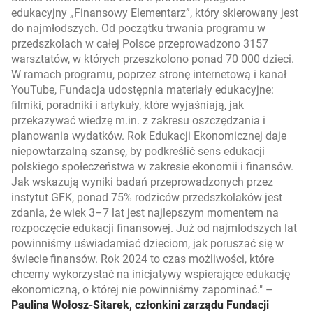
edukacyjny „Finansowy Elementarz”, który skierowany jest
do najmłodszych. Od początku trwania programu w
przedszkolach w całej Polsce przeprowadzono 3157
warsztatów, w których przeszkolono ponad 70 000 dzieci.
W ramach programu, poprzez stronę internetową i kanał
YouTube, Fundacja udostępnia materiały edukacyjne:
filmiki, poradniki i artykuły, które wyjaśniają, jak
przekazywać wiedzę m.in. z zakresu oszczędzania i
planowania wydatków. Rok Edukacji Ekonomicznej daje
niepowtarzalną szansę, by podkreślić sens edukacji
polskiego społeczeństwa w zakresie ekonomii i finansów.
Jak wskazują wyniki badań przeprowadzonych przez
instytut GFK, ponad 75% rodziców przedszkolaków jest
zdania, że wiek 3–7 lat jest najlepszym momentem na
rozpoczęcie edukacji finansowej. Już od najmłodszych lat
powinniśmy uświadamiać dzieciom, jak poruszać się w
świecie finansów. Rok 2024 to czas możliwości, które
chcemy wykorzystać na inicjatywy wspierające edukację
ekonomiczną, o której nie powinniśmy zapominać.
–
Paulina Wołosz-Sitarek, członkini zarządu Fundacji