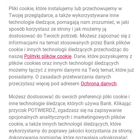
Udostępnij
Udostępnij
Udostępnij
-
-
-
Pliki
cookie
, które instalujemy lub przechowujemy w
otwiera się w nowej karcie
otwiera się w nowej karcie
otwiera się w nowej karcie
Powrót do listy
Twojej przeglądarce, a także wykorzystywane inne
technologie śledzące, pomagają nam zrozumieć, w jaki
sposób korzystasz ze strony i jak możemy ją
dostosować do Twoich potrzeb. Możesz zapoznać się z
informacjami na temat stosowanych przez Bank plików
Nawigacja dolna
801 331 331
cookie
i innych technologii śledzących przechodząc do
Zadzwoń do nas
Migam
link otwiera się w nowym oknie
naszej
Polityki plików
cookie
. Dane, które pozyskujemy z
(+48) 22 598 40 40
plików
cookies
oraz innych technologii śledzących
możemy łączyć z innymi danymi na Twój temat, które już
posiadamy. O zasadach przetwarzania danych
otwiera się w nowej karcie
Znajdź placówkę lub bankomat
link otwie
przeczytasz więcej pod adresem
Ochrona danych
.
otwiera się w nowej karcie
Napisz do nas
Możesz dostosować do swoich preferencji pliki
cookie
i
otwiera się w nowej karcie
inne technologie śledzące, których używa Bank. Klikając
Oceń nas
przycisk POTWIERDŹ, zgadzasz się na zapisywanie
opcjonalnych analitycznych i marketingowych plików
cookie
, a także innych technologii śledzących, które
wykorzystamy do poprawy jakości korzystania ze strony,
Złóż wniosek przez internet
dokonywania pomiarów, które pozwalają udoskonalać