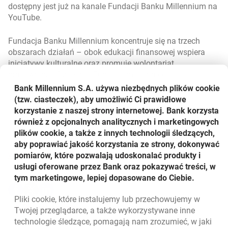
dostępny jest już na kanale Fundacji Banku Millennium na
YouTube.
Fundacja Banku Millennium koncentruje się na trzech
obszarach działań – obok edukacji finansowej wspiera
inicjatywy kulturalne oraz promuje wolontariat
pracowniczy. Działania Fundacji mają na celu
wzmacnianie kapitału społecznego oraz promowanie
Bank Millennium S.A. używa niezbędnych plików
cookie
odpowiedzialnych postaw obywatelskich.
(tzw. ciasteczek), aby umożliwić Ci prawidłowe
korzystanie z naszej strony internetowej. Bank korzysta
Link otwiera s
otwiera się w n
Link do filmiku:
https://youtu.be/dei2Xr-W7b0
również z opcjonalnych analitycznych i marketingowych
plików cookie, a także z innych technologii śledzących,
Więcej o Fundacji Banku Millennium:
aby poprawiać jakość korzystania ze strony, dokonywać
Link otwiera się 
otwiera się w now
www.bankmillennium.pl/o-banku/fundacja
pomiarów, które pozwalają udoskonalać produkty i
Udostępnij
usługi oferowane przez Bank oraz pokazywać treści, w
tym marketingowe, lepiej dopasowane do Ciebie.
Udostępnij
Udostępnij
Udostępnij
-
-
-
Pliki
cookie
, które instalujemy lub przechowujemy w
otwiera się w nowej karcie
otwiera się w nowej karcie
otwiera się w nowej karcie
Powrót do listy
Twojej przeglądarce, a także wykorzystywane inne
technologie śledzące, pomagają nam zrozumieć, w jaki