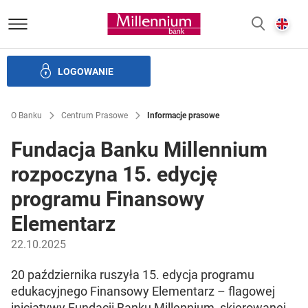
Bank Millennium homepage
E
SZUKAJ
z
LOGOWANIE
Banku i ład korporacyjny
Relacje Inwestorskie
Kariera
O Banku
Centrum Prasowe
Informacje prasowe
Fundacja Banku Millennium
rozpoczyna 15. edycję
programu Finansowy
Elementarz
22.10.2025
20 października ruszyła 15. edycja programu
edukacyjnego Finansowy Elementarz – flagowej
inicjatywy Fundacji Banku Millennium, skierowanej