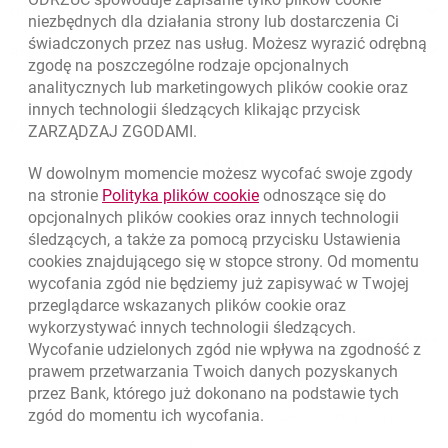
Odpowiedzialny biznes
niezbędnych dla działania strony lub dostarczenia Ci
świadczonych przez nas usług. Możesz wyrazić odrębną
Regulacje zewnętrzne
zgodę na poszczególne rodzaje opcjonalnych
analitycznych lub marketingowych plików
cookie
oraz
innych technologii śledzących klikając przycisk
Kursy wymiany walut
ZARZĄDZAJ ZGODAMI.
WALUTA
KUPNO
SPRZEDAŻ
W dowolnym momencie możesz wycofać swoje zgody
Kursy wymiany walut. Data aktualizacji: 6.08.2026, 12:54:32
link otwiera się w nowym o
na stronie
Polityka plików
cookie
odnoszące się do
EUR
4.1358
4.4581
opcjonalnych plików
cookies
oraz innych technologii
USD
3.5845
3.8639
śledzących, a także za pomocą przycisku Ustawienia
cookies
znajdującego się w stopce strony. Od momentu
CHF
4.4248
4.7696
wycofania zgód nie będziemy już zapisywać w Twojej
GBP
4.8262
5.2023
przeglądarce wskazanych plików
cookie
oraz
wykorzystywać innych technologii śledzących.
k
6.08.2026, 12:54:32
Zobacz wszystkie
Wycofanie udzielonych zgód nie wpływa na zgodność z
prawem przetwarzania Twoich danych pozyskanych
przez Bank, którego już dokonano na podstawie tych
zgód do momentu ich wycofania.
otwiera się w nowej karcie
otwiera 
Ochrona danych
Ustawienia
cookies
Zastrzeżenia prawne
otwiera się w nowej karcie
Mapa strony