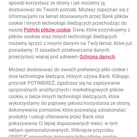
sposób korzystasz ze strony i jak możemy ją
dostosować do Twoich potrzeb. Możesz zapoznać się z
informacjami na temat stosowanych przez Bank plików
Nawigacja dolna
801 331 331
cookie
i innych technologii śledzących przechodząc do
Zadzwoń do nas
Migam
link otwiera się w nowym oknie
naszej
Polityki plików
cookie
. Dane, które pozyskujemy z
(+48) 22 598 40 40
plików
cookies
oraz innych technologii śledzących
możemy łączyć z innymi danymi na Twój temat, które już
posiadamy. O zasadach przetwarzania danych
otwiera się w nowej karcie
Znajdź placówkę lub bankomat
link otwie
przeczytasz więcej pod adresem
Ochrona danych
.
otwiera się w nowej karcie
Napisz do nas
Możesz dostosować do swoich preferencji pliki
cookie
i
otwiera się w nowej karcie
inne technologie śledzące, których używa Bank. Klikając
Oceń nas
przycisk POTWIERDŹ, zgadzasz się na zapisywanie
opcjonalnych analitycznych i marketingowych plików
cookie
, a także innych technologii śledzących, które
wykorzystamy do poprawy jakości korzystania ze strony,
Złóż wniosek przez internet
dokonywania pomiarów, które pozwalają udoskonalać
Skontaktuj się ze Specjalistą
produkty i usługi oferowane przez Bank oraz
pokazywania Ci lepiej dopasowanych treści, w tym
O banku
reklam spersonalizowanych. Kliknięcie przycisku
ODRZUĆ spowoduje zapisanie tylko plików
cookie