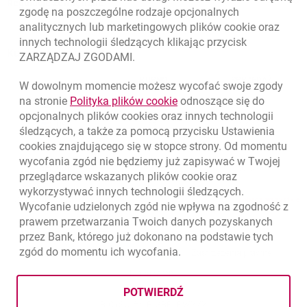
Regulacje zewnętrzne
zgodę na poszczególne rodzaje opcjonalnych
analitycznych lub marketingowych plików
cookie
oraz
innych technologii śledzących klikając przycisk
Kursy wymiany walut
ZARZĄDZAJ ZGODAMI.
WALUTA
KUPNO
SPRZEDAŻ
W dowolnym momencie możesz wycofać swoje zgody
Kursy wymiany walut. Data aktualizacji: 7.08.2026, 12:53:25
link otwiera się w nowym o
na stronie
Polityka plików
cookie
odnoszące się do
EUR
4.1346
4.4568
opcjonalnych plików
cookies
oraz innych technologii
USD
3.5711
3.8493
śledzących, a także za pomocą przycisku Ustawienia
cookies
znajdującego się w stopce strony. Od momentu
CHF
4.4312
4.7764
wycofania zgód nie będziemy już zapisywać w Twojej
GBP
4.822
5.1978
przeglądarce wskazanych plików
cookie
oraz
wykorzystywać innych technologii śledzących.
k
7.08.2026, 12:53:25
Zobacz wszystkie
Wycofanie udzielonych zgód nie wpływa na zgodność z
prawem przetwarzania Twoich danych pozyskanych
przez Bank, którego już dokonano na podstawie tych
zgód do momentu ich wycofania.
otwiera się w nowej karcie
otwiera 
Ochrona danych
Ustawienia
cookies
Zastrzeżenia prawne
otwiera się w nowej karcie
Mapa strony
POTWIERDŹ
BIC (Swift): BIGBPLPWXXX