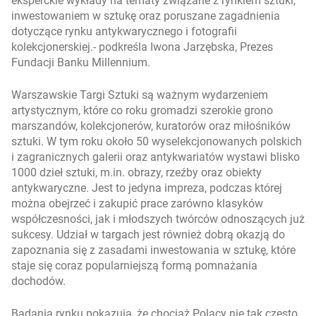
eksperckie wykłady na tematy związane z rynkiem sztuki,
inwestowaniem w sztukę oraz poruszane zagadnienia
dotyczące rynku antykwarycznego i fotografii
kolekcjonerskiej.
- podkreśla Iwona Jarzębska, Prezes
Fundacji Banku Millennium.
Warszawskie Targi Sztuki są ważnym wydarzeniem
artystycznym, które co roku gromadzi szerokie grono
marszandów, kolekcjonerów, kuratorów oraz miłośników
sztuki. W tym roku około 50 wyselekcjonowanych polskich
i zagranicznych galerii oraz antykwariatów wystawi blisko
1000 dzieł sztuki, m.in. obrazy, rzeźby oraz obiekty
antykwaryczne. Jest to jedyna impreza, podczas której
można obejrzeć i zakupić prace zarówno klasyków
współczesności, jak i młodszych twórców odnoszących już
sukcesy. Udział w targach jest również dobrą okazją do
zapoznania się z zasadami inwestowania w sztukę, które
staje się coraz popularniejszą formą pomnażania
dochodów.
Badania rynku pokazują, że chociaż Polacy nie tak często