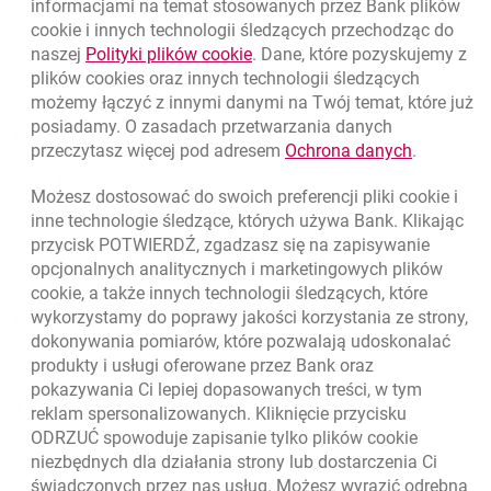
informacjami na temat stosowanych przez Bank plików
Nawigacja dolna
801 331 331
cookie
i innych technologii śledzących przechodząc do
Zadzwoń do nas
Migam
link otwiera się w nowym oknie
naszej
Polityki plików
cookie
. Dane, które pozyskujemy z
(+48) 22 598 40 40
plików
cookies
oraz innych technologii śledzących
możemy łączyć z innymi danymi na Twój temat, które już
posiadamy. O zasadach przetwarzania danych
otwiera się w nowej karcie
Znajdź placówkę lub bankomat
link otwie
przeczytasz więcej pod adresem
Ochrona danych
.
otwiera się w nowej karcie
Napisz do nas
Możesz dostosować do swoich preferencji pliki
cookie
i
otwiera się w nowej karcie
inne technologie śledzące, których używa Bank. Klikając
Oceń nas
przycisk POTWIERDŹ, zgadzasz się na zapisywanie
opcjonalnych analitycznych i marketingowych plików
cookie
, a także innych technologii śledzących, które
wykorzystamy do poprawy jakości korzystania ze strony,
Złóż wniosek przez internet
dokonywania pomiarów, które pozwalają udoskonalać
Skontaktuj się ze Specjalistą
produkty i usługi oferowane przez Bank oraz
pokazywania Ci lepiej dopasowanych treści, w tym
O banku
reklam spersonalizowanych. Kliknięcie przycisku
ODRZUĆ spowoduje zapisanie tylko plików
cookie
Odpowiedzialny biznes
niezbędnych dla działania strony lub dostarczenia Ci
świadczonych przez nas usług. Możesz wyrazić odrębną