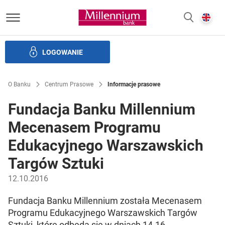
Bank Millennium homepage
E
SZUKAJ
z
LOGOWANIE
Banku i ład korporacyjny
Relacje Inwestorskie
Kariera
O Banku
Centrum Prasowe
Informacje prasowe
Fundacja Banku Millennium
Mecenasem Programu
Edukacyjnego Warszawskich
Targów Sztuki
12.10.2016
Fundacja Banku Millennium została Mecenasem
Programu Edukacyjnego Warszawskich Targów
Sztuki, które odbędą się w dniach 14-16