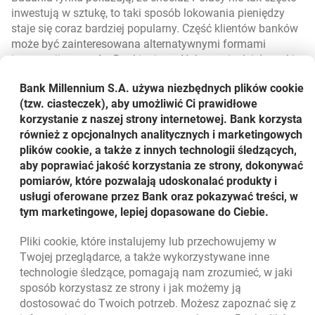
inwestują w sztukę, to taki sposób lokowania pieniędzy
staje się coraz bardziej popularny. Część klientów banków
może być zainteresowana alternatywnymi formami
inwestycji w tym Art Bankingiem . Nabywanie dzieł sztuki
może być sposobem na dywersyfikację portfela, a także
Bank Millennium S.A. używa niezbędnych plików
cookie
realizację kolekcjonerskiej pasji, niezależnie czy mówimy o
(tzw. ciasteczek), aby umożliwić Ci prawidłowe
obrazach, biżuterii czy antykach. Przykład krajów
korzystanie z naszej strony internetowej. Bank korzysta
zachodnich pokazuje, że aukcje osiągają coraz większe
również z opcjonalnych analitycznych i marketingowych
obroty, a pojedyncze dzieła sztuki – coraz wyższe ceny
–
plików cookie, a także z innych technologii śledzących,
mówi Arkadiusz Stolarski, Dyrektor Departamentu
aby poprawiać jakość korzystania ze strony, dokonywać
Bankowości Prywatnej Banku Millennium.
pomiarów, które pozwalają udoskonalać produkty i
usługi oferowane przez Bank oraz pokazywać treści, w
Z programem wydarzeń targowych można zapoznać się
tym marketingowe, lepiej dopasowane do Ciebie.
na stronie:
otwiera się w
http://www.warszawskietargisztuki.pl/program/
Pliki
cookie
, które instalujemy lub przechowujemy w
Powrót do listy
Twojej przeglądarce, a także wykorzystywane inne
technologie śledzące, pomagają nam zrozumieć, w jaki
sposób korzystasz ze strony i jak możemy ją
dostosować do Twoich potrzeb. Możesz zapoznać się z