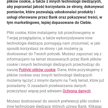
plików cookie, a także z innych technologii śledzących,
klientów, dzięki czemu jest jeszcze lepiej dopasowana do
aby poprawiać jakość korzystania ze strony, dokonywać
ich potrzeb. Automatyczne uzupełnianie niektórych
pomiarów, które pozwalają udoskonalać produkty i
danych, możliwość zapisu własnych ustawień czy
usługi oferowane przez Bank oraz pokazywać treści, w
wykonywanie przelewów wymaga teraz jeszcze
tym marketingowe, lepiej dopasowane do Ciebie.
mniejszego zaangażowania klientów. Tym samym jest
jeszcze szybsze i łatwiejsze.
Pliki
cookie
, które instalujemy lub przechowujemy w
Powrót do listy
Twojej przeglądarce, a także wykorzystywane inne
technologie śledzące, pomagają nam zrozumieć, w jaki
sposób korzystasz ze strony i jak możemy ją
dostosować do Twoich potrzeb. Możesz zapoznać się z
informacjami na temat stosowanych przez Bank plików
Nawigacja dolna
801 331 331
cookie
i innych technologii śledzących przechodząc do
Zadzwoń do nas
Migam
link otwiera się w nowym oknie
naszej
Polityki plików
cookie
. Dane, które pozyskujemy z
(+48) 22 598 40 40
plików
cookies
oraz innych technologii śledzących
możemy łączyć z innymi danymi na Twój temat, które już
posiadamy. O zasadach przetwarzania danych
otwiera się w nowej karcie
Znajdź placówkę lub bankomat
link otwie
przeczytasz więcej pod adresem
Ochrona danych
.
otwiera się w nowej karcie
Napisz do nas
Możesz dostosować do swoich preferencji pliki
cookie
i
otwiera się w nowej karcie
inne technologie śledzące, których używa Bank. Klikając
Oceń nas