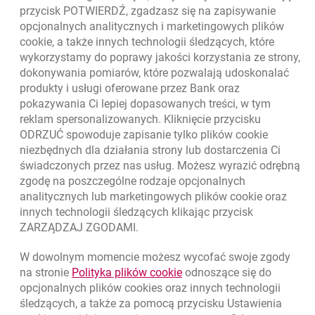
przycisk POTWIERDŹ, zgadzasz się na zapisywanie
opcjonalnych analitycznych i marketingowych plików
cookie
, a także innych technologii śledzących, które
wykorzystamy do poprawy jakości korzystania ze strony,
Złóż wniosek przez internet
dokonywania pomiarów, które pozwalają udoskonalać
Skontaktuj się ze Specjalistą
produkty i usługi oferowane przez Bank oraz
pokazywania Ci lepiej dopasowanych treści, w tym
O banku
reklam spersonalizowanych. Kliknięcie przycisku
ODRZUĆ spowoduje zapisanie tylko plików
cookie
Odpowiedzialny biznes
niezbędnych dla działania strony lub dostarczenia Ci
świadczonych przez nas usług. Możesz wyrazić odrębną
Regulacje zewnętrzne
zgodę na poszczególne rodzaje opcjonalnych
analitycznych lub marketingowych plików
cookie
oraz
innych technologii śledzących klikając przycisk
Kursy wymiany walut
ZARZĄDZAJ ZGODAMI.
WALUTA
KUPNO
SPRZEDAŻ
W dowolnym momencie możesz wycofać swoje zgody
Kursy wymiany walut. Data aktualizacji: 7.08.2026, 12:53:25
link otwiera się w nowym o
na stronie
Polityka plików
cookie
odnoszące się do
EUR
4.1346
4.4568
opcjonalnych plików
cookies
oraz innych technologii
USD
3.5711
3.8493
śledzących, a także za pomocą przycisku Ustawienia