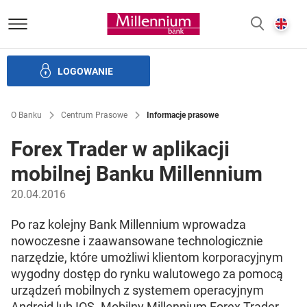
Bank Millennium homepage
E
SZUKAJ
z
LOGOWANIE
Banku i ład korporacyjny
Relacje Inwestorskie
Kariera
O Banku
Centrum Prasowe
Informacje prasowe
Forex Trader w aplikacji
mobilnej Banku Millennium
20.04.2016
Po raz kolejny Bank Millennium wprowadza
nowoczesne i zaawansowane technologicznie
narzędzie, które umożliwi klientom korporacyjnym
wygodny dostęp do rynku walutowego za pomocą
urządzeń mobilnych z systemem operacyjnym
Android lub IOS. Mobilny Millennium Forex Trader