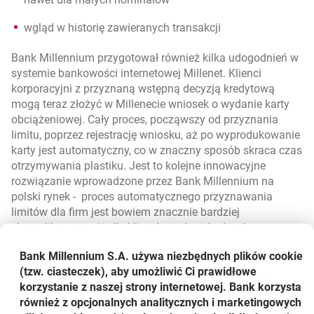
wgląd w historię zawieranych transakcji
Bank Millennium przygotował również kilka udogodnień w
systemie bankowości internetowej Millenet. Klienci
korporacyjni z przyznaną wstępną decyzją kredytową
mogą teraz złożyć w Millenecie wniosek o wydanie karty
obciążeniowej. Cały proces, począwszy od przyznania
limitu, poprzez rejestrację wniosku, aż po wyprodukowanie
karty jest automatyczny, co w znaczny sposób skraca czas
otrzymywania plastiku. Jest to kolejne innowacyjne
rozwiązanie wprowadzone przez Bank Millennium na
polski rynek - proces automatycznego przyznawania
limitów dla firm jest bowiem znacznie bardziej
skomplikowany niż dla klientów indywidualnych.
Bank Millennium S.A. używa niezbędnych plików
cookie
Wygodniejsze jest również dokonywanie transakcji.
(tzw. ciasteczek), aby umożliwić Ci prawidłowe
Odświeżona i jeszcze nowocześniejsza sekcja „Płatności”
korzystanie z naszej strony internetowej. Bank korzysta
zaprojektowana została w oparciu o najlepsze praktyki
również z opcjonalnych analitycznych i marketingowych
„user experience”. W projekcie uwzględniono opinie