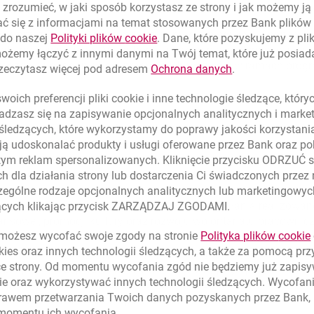
zrozumieć, w jaki sposób korzystasz ze strony i jak możemy j
ć się z informacjami na temat stosowanych przez Bank plikó
ane przez Bank Millennium to m.in. program edukacji finansow
link otwiera się w nowym oknie
 do naszej
Polityki plików
cookie
. Dane, które pozyskujemy z pl
iatu pracowniczego „Millantrop”, zwiększanie dostępności usłu
możemy łączyć z innymi danymi na Twój temat, które już posia
adzanie udogodnień dla pracujących rodziców w ramach progra
link otwiera się
rzeczytasz więcej pod adresem
Ochrona danych
.
 w publikacji Forum Odpowiedzialnego Biznesu, to jedynie częś
oich preferencji pliki
cookie
i inne technologie śledzące, któr
Bank Millennium. Pełen opis inicjatyw realizowanych na rzecz 
dzasz się na zapisywanie opcjonalnych analitycznych i mark
aporcie niefinansowym Banku Millennium za rok 2017”, który dos
 śledzących, które wykorzystamy do poprawy jakości korzystani
nnium.pl/2017/pl/
W raporcie niefinansowym wskazano również
ą udoskonalać produkty i usługi oferowane przez Bank oraz po
e się bank realizując swoją strategię biznesową. Oferowanie us
tym reklam spersonalizowanych. Kliknięcie przycisku ODRZUĆ s
h i cyfrowych, umożliwienie klientom dostępu do pozabankowych u
h dla działania strony lub dostarczenia Ci świadczonych przez
bszary w strategii odnoszące się do klientów banku. Zadowoleni
ególne rodzaje opcjonalnych analitycznych lub marketingowy
 kwestie ważne dla pracowników. Główne działania realizowan
zących klikając przycisk ZARZĄDZAJ ZGODAMI.
ansowej, promocji kultury oraz rozwoju wolontariatu pracownic
ożesz wycofać swoje zgody na stronie
Polityka plików
cookie
kies
oraz innych technologii śledzących, a także za pomocą pr
w Polsce” to jedyna publikacja prezentująca inicjatywy realizo
ce strony. Od momentu wycofania zgód nie będziemy już zapis
obre praktyki zaprezentowane w raporcie są pogrupowane wedł
ie
oraz wykorzystywać innych technologii śledzących. Wycofani
, praktyki z zakresu pracy, środowisko, uczciwe praktyki operac
rawem przetwarzania Twoich danych pozyskanych przez Bank, 
ie społeczne i rozwój społeczności lokalnej.
 momentu ich wycofania.