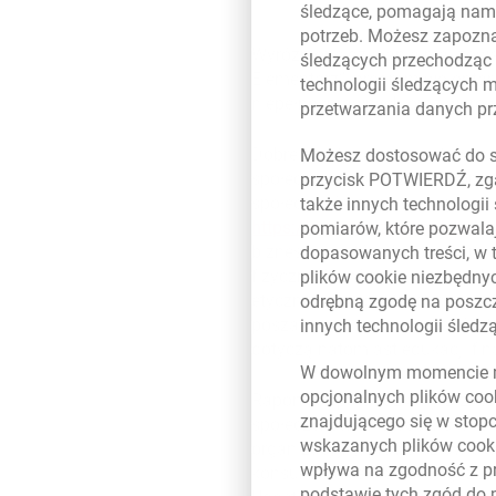
śledzące, pomagają nam 
potrzeb. Możesz zapozna
Wyróżnione działania realizow
śledzących przechodząc
Elementarz”, program wolontar
technologii śledzących 
niepełnosprawnych oraz wprow
przetwarzania danych p
Dobre praktyki zaprezentowane
Możesz dostosować do sw
społecznie prowadzonych przez 
przycisk POTWIERDŹ, zga
społeczności znajduje się w „R
także innych technologii
https://raportroczny.bankmille
pomiarów, które pozwalaj
biznesu, na których koncentruj
dopasowanych treści, w 
fizycznych, infrastrukturalnyc
plików
cookie
niezbędnyc
etyczna sprzedaż to kluczowe o
odrębną zgodę na poszcz
poszanowanie różnorodności to
innych technologii śled
dotyczą natomiast edukacji fin
W dowolnym momencie m
opcjonalnych plików
coo
Raport „Odpowiedzialny Biznes 
znajdującego się w stop
społeczeństwa i środowiska. D
wskazanych plików
cook
organizacyjny, prawa człowieka
wpływa na zgodność z p
konsumenckie oraz zaangażowan
podstawie tych zgód do