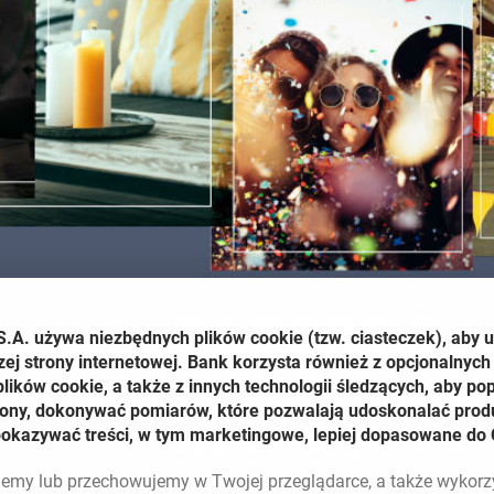
S.A. używa niezbędnych plików
cookie
(tzw. ciasteczek), aby 
zej strony internetowej. Bank korzysta również z opcjonalnych 
ików cookie, a także z innych technologii śledzących, aby po
trony, dokonywać pomiarów, które pozwalają udoskonalać produ
pokazywać treści, w tym marketingowe, lepiej dopasowane do 
lujemy lub przechowujemy w Twojej przeglądarce, a także wykor