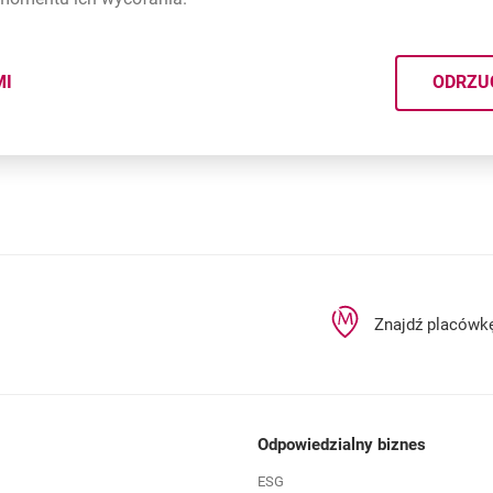
rcie
MI
ODRZU
CYMI PLIKÓW
COOKIES
Znajdź placówk
Odpowiedzialny biznes
ESG