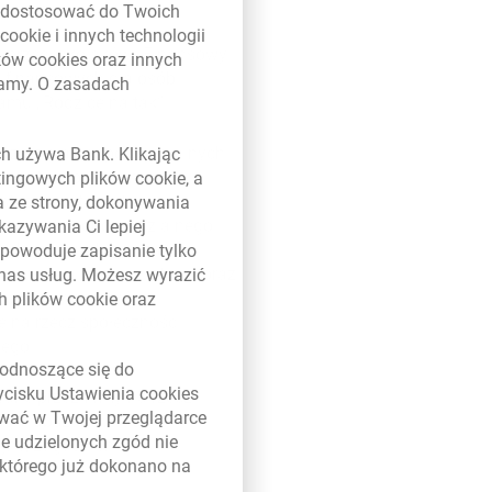
ą dostosować do Twoich
w
cookie
i innych technologii
ej przedszkolaków „Finansowy
ików
cookies
oraz innych
g finansowych dla osób
damy. O zasadach
mu „Rodzice na tak”.
 w nowym oknie
ć z działań odpowiedzialnych
ych używa Bank. Klikając
klientów, pracowników i
etingowych plików
cookie
, a
tępny jest na stronie:
a ze strony, dokonywania
 aspekty odpowiedzialnego
kazywania Ci lepiej
ług bankowych bez barier
powoduje zapisanie tylko
sług, np. e-administracji oraz
 nas usług. Możesz wyrazić
e z pracy, rozwój i
ch plików
cookie
oraz
e na rzecz społeczności
zego.
link otwiera się w nowym oknie
odnoszące się do
zycisku Ustawienia
cookies
wane przez firmy na rzecz
ywać w Twojej przeglądarce
ug 7 obszarów: ład
e udzielonych zgód nie
yjne, zagadnienia
którego już dokonano na