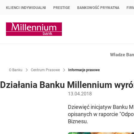
KLIENCI INDYWIDUALNI
PRESTIGE
BANKOWOŚĆ PRYWATNA
FIR
Strona główna Bank Millennium
Władze Bank
O Banku
Centrum Prasowe
Informacje prasowe
Działania Banku Millennium wyró
13.04.2018
Dziewięć inicjatyw Banku M
opisanych w raporcie "Odp
Biznesu.