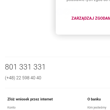
Udostępnij
Udostępnij
Udostępnij
Udostępnij
-
-
-
Powrót do listy
otwiera się w nowej karcie
otwiera się w nowej karcie
otwiera się w nowej ka
ZARZĄDZAJ ZGODA
DOTYCZĄ
Nawigacja dolna
Zadzwoń do nas
801 331 331
(+48) 22 598 40 40
Złóż wniosek przez internet
O banku
Konto
Kim jesteśmy