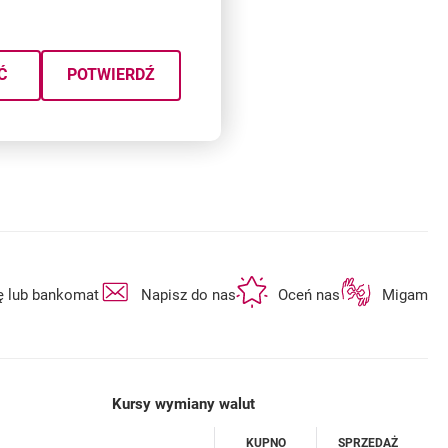
Ć
POTWIERDŹ
otwiera się w nowej karcie
otwiera się w nowej karcie
otwiera się w n
ę lub bankomat
Napisz do nas
Oceń nas
Migam
Kursy wymiany walut
WALUTA
KUPNO
SPRZEDAŻ