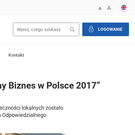
ENGL
POWIĘK
A
ZMNIEJSZ FONT
A
Wyszukiwanie
Wyszukaj
LOGOWANIE
zamknij
Kontakt
ny Biznes w Polsce 2017”
eczności lokalnych zostało
m Odpowiedzialnego