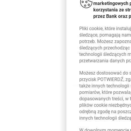
W trakcie seminarium Jerzy Haus
marketingowych pl
polityki gospodarczej rządu na
korzystania ze s
również sfery gospodarki, który
przez Bank oraz 
Podczas panelu dyskusyjnego w
Pliki
cookie
, które insta
polityki gospodarczej rządu. G
śledzące, pomagają nam 
gospodarki, głównie rosnący dł
potrzeb. Możesz zapozna
długoterminowego planowania w
śledzących przechodząc
działalność inwestycyjną przed
technologii śledzących 
przetwarzania danych p
Warszawskie spotkanie jest ju
największych regionach kraju.
Możesz dostosować do sw
przycisk POTWIERDŹ, zga
Powrót do listy
także innych technologii
pomiarów, które pozwalaj
dopasowanych treści, w 
plików
cookie
niezbędnyc
odrębną zgodę na poszcz
innych technologii śled
W dowolnym momencie m