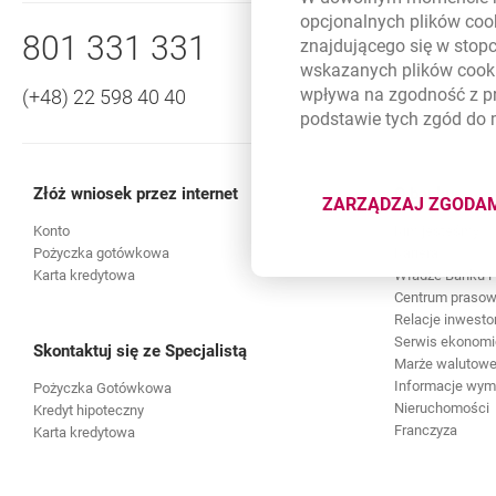
Nawigacja dolna
opcjonalnych plików
coo
Zadzwoń do nas
801 331 331
znajdującego się w stop
wskazanych plików
cook
wpływa na zgodność z p
(+48) 22 598 40 40
podstawie tych zgód do
Złóż wniosek przez internet
O banku
ZARZĄDZAJ ZGODA
DOTYCZĄ
Konto
Kim jesteśmy
Pożyczka gotówkowa
Kariera
Karta kredytowa
Władze Banku i 
Centrum praso
Relacje inwesto
Serwis ekonomi
Skontaktuj się ze Specjalistą
Marże walutowe 
Informacje wy
Pożyczka Gotówkowa
Nieruchomości
Kredyt hipoteczny
Franczyza
Karta kredytowa