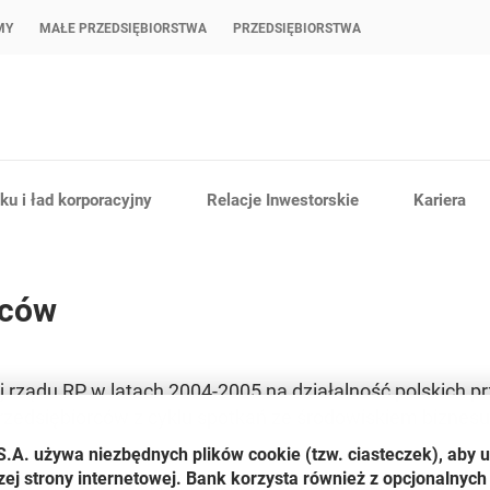
MY
MAŁE PRZEDSIĘBIORSTWA
PRZEDSIĘBIORSTWA
u i ład korporacyjny
Relacje Inwestorskie
Kariera
rców
j rządu RP w latach 2004-2005 na działalność polskich 
rzedsiębiorców z cyklu spotkań ze środowiskiem biznes
S.A. używa niezbędnych plików
cookie
(tzw. ciasteczek), aby 
zej strony internetowej. Bank korzysta również z opcjonalnych 