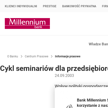
KLIENCI INDYWIDUALNI
PRESTIGE
BANKOWOŚĆ PRYWATNA
FIR
Strona główna Bank Millennium
Władze Bank
O Banku
Centrum Prasowe
Informacje prasowe
Cykl seminariów dla przedsiębio
24.09.2003
Wpływ polityki gospodarcze
kolejnego seminarium dla p
Bank Millennium.
Bank Millennium 
korzystanie z nas