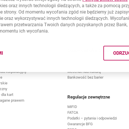
kies
oraz innych technologii śledzących, a także za pomocą pr
ce strony. Od momentu wycofania zgód nie będziemy już zapis
ie
oraz wykorzystywać innych technologii śledzących. Wycofani
Znajdź placówk
rawem przetwarzania Twoich danych pozyskanych przez Bank, 
 momentu ich wycofania.
Odpowiedzialny biznes
MI
ODRZU
CYMI PLIKÓW
COOKIES
ESG
Fundacja Banku Millennium
ład korporacyjny
Mecenat nad kulturą
we
Bankowość bez barier
rskie
czny
dla kart
Regulacje zewnętrzne
magane prawem
MiFID
FATCA
Podatki – pytania i odpowiedzi
Gwarancje BFG