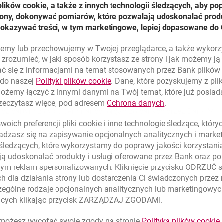
ner, Wicepremier, Minister Gospodarki, Pracy i Polityki Socjaln
ików cookie, a także z innych technologii śledzących, aby po
 najbliższe lata, w tym plan stopniowej redukcji deficytu budże
trony, dokonywać pomiarów, które pozwalają udoskonalać produ
ch reforma jest konieczna dla osiągnięcia stabilnego wzrostu.
pokazywać treści, w tym marketingowe, lepiej dopasowane do 
 drugiej części seminarium zaproszeni eksperci odnieśli się d
lujemy lub przechowujemy w Twojej przeglądarce, a także wykor
rzegorz Wójtowicz, Członek Rady Polityki Pieniężnej zwrócił uwa
zrozumieć, w jaki sposób korzystasz ze strony i jak możemy j
ug publiczny. Prof. Marek Góra ze Szkoły Głównej Handlowej po
ć się z informacjami na temat stosowanych przez Bank plikó
 gospodarce, natomiast Piotr Cygan z Polskiej Rady Biznesu w
link otwiera się w nowym oknie
 do naszej
Polityki plików
cookie
. Dane, które pozyskujemy z pl
siębiorstw.
możemy łączyć z innymi danymi na Twój temat, które już posia
link otwiera się
rzeczytasz więcej pod adresem
Ochrona danych
.
ż czwartym z cyklu seminariów organizowanych przez Bank Mill
oich preferencji pliki
cookie
i inne technologie śledzące, któr
dzasz się na zapisywanie opcjonalnych analitycznych i mark
 śledzących, które wykorzystamy do poprawy jakości korzystani
ą udoskonalać produkty i usługi oferowane przez Bank oraz po
tym reklam spersonalizowanych. Kliknięcie przycisku ODRZUĆ s
h dla działania strony lub dostarczenia Ci świadczonych przez
ególne rodzaje opcjonalnych analitycznych lub marketingowy
zących klikając przycisk ZARZĄDZAJ ZGODAMI.
ożesz wycofać swoje zgody na stronie
Polityka plików
cookie