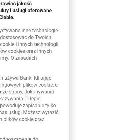
ej przedstawił założenia
prawiać jakość
towego. Wicepremier wyróżnił
kty i usługi oferowane
Ciebie.
o przedstawionych założeń
zystywane inne technologie
gę na problemy strukturalne
ą dostosować do Twoich
dkreślił znaczenie
w
cookie
i innych technologii
yróżnił czynniki ograniczające
ików
cookies
oraz innych
damy. O zasadach
 w nowym oknie
ennium dla przedsiębiorców w
ych używa Bank. Klikając
etingowych plików
cookie
, a
a ze strony, dokonywania
kazywania Ci lepiej
powoduje zapisanie tylko
 nas usług. Możesz wyrazić
ch plików
cookie
oraz
link otwiera się w nowym oknie
odnoszące się do