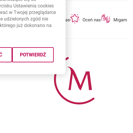
zycisku Ustawienia
cookies
ywać w Twojej przeglądarce
otwiera się w nowej karcie
otwiera się w nowej karcie
otwiera się w n
e udzielonych zgód nie
ę lub bankomat
Napisz do nas
Oceń nas
Migam
którego już dokonano na
Ć
POTWIERDŹ