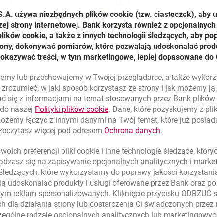
S.A. używa niezbędnych plików
cookie
(tzw. ciasteczek), aby 
zej strony internetowej. Bank korzysta również z opcjonalnych 
ików cookie, a także z innych technologii śledzących, aby po
trony, dokonywać pomiarów, które pozwalają udoskonalać produ
pokazywać treści, w tym marketingowe, lepiej dopasowane do 
redytowych zawieranych w ramach bankowości przedsiębiorstw j
zacja kluczowych procesów operacyjnych, w tym procesu kredy
lujemy lub przechowujemy w Twojej przeglądarce, a także wykor
h elektronicznie to jeden z etapów zmian. Realizujemy kolej
zrozumieć, w jaki sposób korzystasz ze strony i jak możemy j
sowych, aby na bieżąco śledzić ich zmieniające się oczekiwania
ć się z informacjami na temat stosowanych przez Bank plikó
sami były na najwyższym poziomie. Dzięki temu nasze rozwiązan
link otwiera się w nowym oknie
 do naszej
Polityki plików
cookie
. Dane, które pozyskujemy z pl
klienta, wpływając na usprawnienie codziennej współpracy z ba
możemy łączyć z innymi danymi na Twój temat, które już posia
hętnie korzystają z cyfrowych usług
- mówi Andrzej Gliński, Czł
link otwiera się
rzeczytasz więcej pod adresem
Ochrona danych
.
 nas usługi cyfrowe są szeroko konsultowane z klientami na e
oich preferencji pliki
cookie
i inne technologie śledzące, któr
ostatecznych potrzeb klientów, wsłuchanie się w ich głos podcz
dzasz się na zapisywanie opcjonalnych analitycznych i mark
otowujemy usługi, sięgając w tym celu po najnowsze technolo
 śledzących, które wykorzystamy do poprawy jakości korzystani
mi z wykorzystaniem bankowości elektronicznej pozwoliła wej
ą udoskonalać produkty i usługi oferowane przez Bank oraz po
 Antonio Pinto, Członek Zarządu Banku Millennium.
tym reklam spersonalizowanych. Kliknięcie przycisku ODRZUĆ s
h dla działania strony lub dostarczenia Ci świadczonych przez
illenet dla przedsiębiorstw umożliwia dwustronne przesyłan
ególne rodzaje opcjonalnych analitycznych lub marketingowy