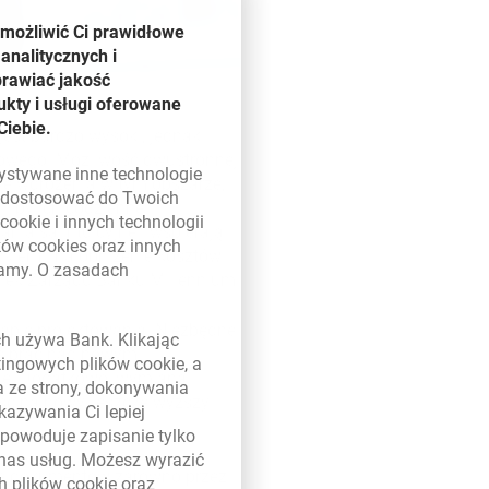
umożliwić Ci prawidłowe
analitycznych i
prawiać jakość
kty i usługi oferowane
Ciebie.
est bardzo wysoki, jednak
towego. Możliwość dwustronnej
zystywane inne technologie
ne wdrożenia w tym obszarze,
ą dostosować do Twoich
 i by ich codzienne
w
cookie
i innych technologii
ia są intuicyjne i wspierają
ików
cookies
oraz innych
nkiem i na obniżenie kosztów
damy. O zasadach
onek Zarządu Banku Millennium.
 w nowym oknie
tapie projektowania. Niezbędne
ych używa Bank. Klikając
as prac nad nowymi
etingowych plików
cookie
, a
gie. Dodatkowo, wymiana
a ze strony, dokonywania
ść na nowy, jeszcze wyższy
kazywania Ci lepiej
powoduje zapisanie tylko
 nas usług. Możesz wyrazić
ie dokumentów zarówno przez
ch plików
cookie
oraz