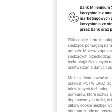
Bank Millennium 
korzystanie z nas
marketingowych pl
korzystania ze s
przez Bank oraz 
-
Poziom digitalizacji umów k
naszym celem jest pełna cyfry
Pliki
cookie
, które insta
wymiany dokumentów podpisanyc
śledzące, pomagają nam 
angażując w nie klientów bizne
potrzeb. Możesz zapozna
doświadczenia z naszymi serwi
śledzących przechodząc
obsługę operacyjną po stronie 
technologii śledzących 
po stronie firmy. Nasi klienci c
przetwarzania danych p
-
Wszystkie wprowadzane przez
Możesz dostosować do sw
jest precyzyjne zdefiniowanie 
przycisk POTWIERDŹ, zga
rozwiązaniami. Wspólnie przyg
także innych technologii
dokumentów z przedsiębiorstwa
pomiarów, które pozwalaj
poziom bezpieczeństwa
– mówi
dopasowanych treści, w 
plików
cookie
niezbędnyc
Moduł wymiany dokumentów w M
odrębną zgodę na poszcz