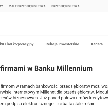
MY
MAŁE PRZEDSIĘBIORSTWA
PRZEDSIĘBIORSTWA
u i ład korporacyjny
Relacje Inwestorskie
Kariera
firmami w Banku Millennium
ł firmom w ramach bankowości przedsiębiorstw możliwoś
isie internetowym Millenet dla przedsiębiorstw. Mod
 procesów biznesowych. Już ponad połowa umów kredyto
m podpisu elektronicznego i liczba ta stale rośnie.