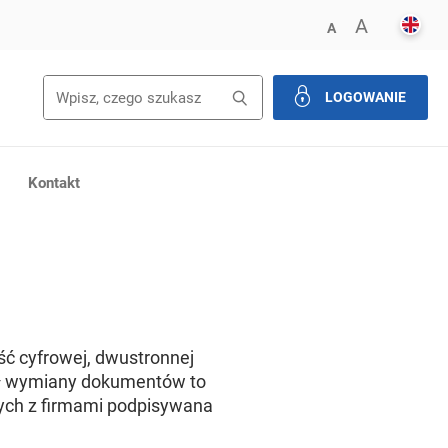
ENGL
POWIĘK
A
ZMNIEJSZ FONT
A
Wyszukiwanie
Wyszukaj
LOGOWANIE
zamknij
Kontakt
ć cyfrowej, dwustronnej
uł wymiany dokumentów to
wych z firmami podpisywana