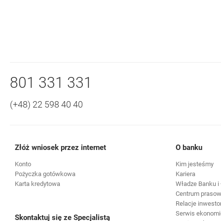
Nawigacja dolna
Zadzwoń do nas
801 331 331
(+48) 22 598 40 40
Złóż wniosek przez internet
O banku
Konto
Kim jesteśmy
Pożyczka gotówkowa
Kariera
Karta kredytowa
Władze Banku i 
Centrum praso
Relacje inwesto
Serwis ekonomi
Skontaktuj się ze Specjalistą