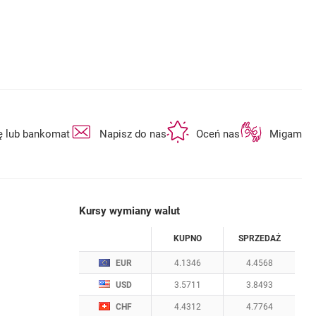
otwiera się w nowej karcie
otwiera się w nowej karcie
otwiera się w n
ę lub bankomat
Napisz do nas
Oceń nas
Migam
Kursy wymiany walut
WALUTA
KUPNO
SPRZEDAŻ
Kursy wymiany walut. Data aktualizacji: 7.08.2
EUR
4.1346
4.4568
USD
3.5711
3.8493
CHF
4.4312
4.7764