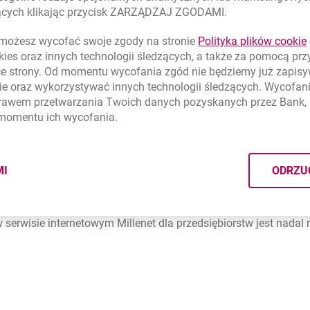
ożliwością dodawania komentarzy przez każdą ze stron. Zarówno k
zących klikając przycisk ZARZĄDZAJ ZGODAMI.
odrzucania przesłanych dokumentów do czasu, kiedy obie stron
on. Moduł pozwala dołączać dokumenty zawierające podpis kwa
ożesz wycofać swoje zgody na stronie
Polityka plików
cookie
patrzona jest pieczęcią elektroniczną banku.
kies
oraz innych technologii śledzących, a także za pomocą pr
ce strony. Od momentu wycofania zgód nie będziemy już zapis
umentów klient otrzymuje SMS z informacją o udostępnionej d
ie
oraz wykorzystywać innych technologii śledzących. Wycofani
miany dokumentów na trzy kategorie - dokumenty, które wym
rawem przetwarzania Twoich danych pozyskanych przez Bank, 
agają jedynie podpisu klienta (oświadczenia, zgody) i dokumen
 momentu ich wycofania.
ności od rodzaju dokumentu w obiegu, moduł dostosowuje do n
e banku, jak i klienta, przez co rozwiązanie jest przyjazne i in
ż w tym samym miejscu w serwisie, a więc dostępne są dla wsz
MI
ODRZU
ułu wymiany dokumentów. Umożliwia on również wgląd w całą h
CYMI PLIKÓW
COOKIES
rwisie internetowym Millenet dla przedsiębiorstw jest nadal r
rcie