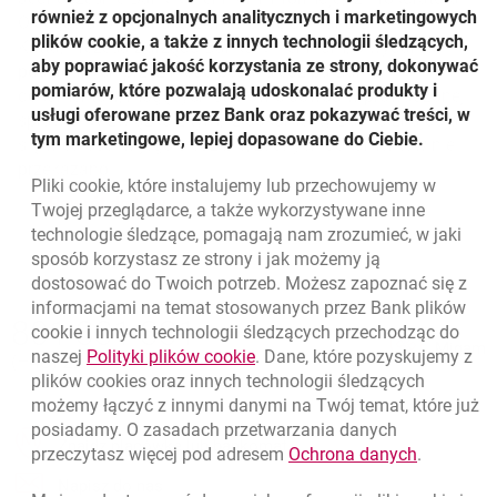
również z opcjonalnych analitycznych i marketingowych
Okręgowa w Gdańsku zwróciła się do Pana Bogusława
plików cookie, a także z innych technologii śledzących,
Kotta, Prezesa Zarządu Banku Millennium, o wydanie
aby poprawiać jakość korzystania ze strony, dokonywać
posiadanych przez niego poza siedziba Banku
pomiarów, które pozwalają udoskonalać produkty i
dokumentów, mogących stanowić dowód w prowadzonej
usługi oferowane przez Bank oraz pokazywać treści, w
sprawie. W związku z tym, iż dokumenty Banku znajdują
tym marketingowe, lepiej dopasowane do Ciebie.
się w całości w jego siedzibie, żadnych dokumentów nie
przekazano.
Pliki
cookie
, które instalujemy lub przechowujemy w
Powrót do listy
Twojej przeglądarce, a także wykorzystywane inne
technologie śledzące, pomagają nam zrozumieć, w jaki
sposób korzystasz ze strony i jak możemy ją
dostosować do Twoich potrzeb. Możesz zapoznać się z
informacjami na temat stosowanych przez Bank plików
Nawigacja dolna
801 331 331
cookie
i innych technologii śledzących przechodząc do
Zadzwoń do nas
Migam
link otwiera się w nowym oknie
naszej
Polityki plików
cookie
. Dane, które pozyskujemy z
(+48) 22 598 40 40
plików
cookies
oraz innych technologii śledzących
możemy łączyć z innymi danymi na Twój temat, które już
posiadamy. O zasadach przetwarzania danych
otwiera się w nowej karcie
Znajdź placówkę lub bankomat
link otwie
przeczytasz więcej pod adresem
Ochrona danych
.
otwiera się w nowej karcie
Napisz do nas