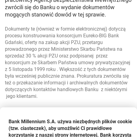
zwrócili się do Banku o wydanie dokumentów
mogących stanowić dowód w tej sprawie.
Dokumenty te (również w formie elektronicznej) dotyczą
procesu konstruowania konsorcjum Eureko-BIG Bank
Gdański, oferty na zakup akcji PZU, przetargu
prowadzonego przez Ministerstwo Skarbu Państwa na
sprzedaż 30 % akcji PZU oraz podpisanej przez
konsorcjum ze Skarbem Państwa umowy prywatyzacyjnej
z 5 listopada 1999 roku . Większość z tych dokumentów
była wcześniej publicznie znana. Prokuratura zwróciła się
też o przekazanie informacji i archiwalnych dokumentów
dotyczących kontaktów handlowych Banku z niektórymi
jego klientami.
Bank Millennium, działając zgodnie z obowiązującym w
tym zakresie prawem, przekazał prokuraturze posiadane
Bank Millennium S.A. używa niezbędnych plików
cookie
dokumenty.
(tzw. ciasteczek), aby umożliwić Ci prawidłowe
korzystanie z naszej strony internetowej. Bank korzysta
Jednocześnie Bank Millennium informuje, iż Prokuratura