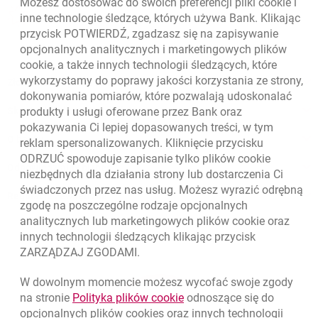
Możesz dostosować do swoich preferencji pliki
cookie
i
otwiera się w nowej karcie
inne technologie śledzące, których używa Bank. Klikając
Oceń nas
przycisk POTWIERDŹ, zgadzasz się na zapisywanie
opcjonalnych analitycznych i marketingowych plików
cookie
, a także innych technologii śledzących, które
wykorzystamy do poprawy jakości korzystania ze strony,
Złóż wniosek przez internet
dokonywania pomiarów, które pozwalają udoskonalać
Skontaktuj się ze Specjalistą
produkty i usługi oferowane przez Bank oraz
pokazywania Ci lepiej dopasowanych treści, w tym
O banku
reklam spersonalizowanych. Kliknięcie przycisku
ODRZUĆ spowoduje zapisanie tylko plików
cookie
Odpowiedzialny biznes
niezbędnych dla działania strony lub dostarczenia Ci
świadczonych przez nas usług. Możesz wyrazić odrębną
Regulacje zewnętrzne
zgodę na poszczególne rodzaje opcjonalnych
analitycznych lub marketingowych plików
cookie
oraz
innych technologii śledzących klikając przycisk
ZARZĄDZAJ ZGODAMI.
W dowolnym momencie możesz wycofać swoje zgody
link otwiera się w nowym o
na stronie
Polityka plików
cookie
odnoszące się do
opcjonalnych plików
cookies
oraz innych technologii