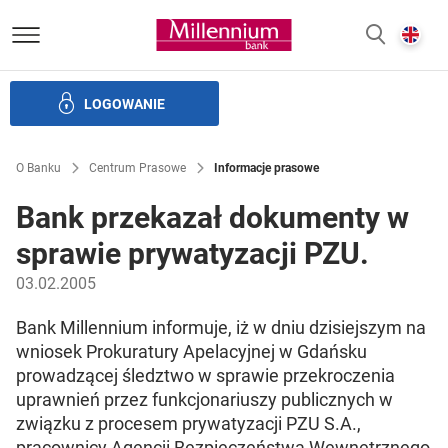
Bank Millennium homepage
E
SZUKAJ
z
LOGOWANIE
Banku i ład korporacyjny
Relacje Inwestorskie
Kariera
O Banku
Centrum Prasowe
Informacje prasowe
Bank przekazał dokumenty w
sprawie prywatyzacji PZU.
03.02.2005
Bank Millennium informuje, iż w dniu dzisiejszym na
wniosek Prokuratury Apelacyjnej w Gdańsku
prowadzącej śledztwo w sprawie przekroczenia
uprawnień przez funkcjonariuszy publicznych w
związku z procesem prywatyzacji PZU S.A.,
pracownicy Agencji Bezpieczeństwa Wewnętrznego