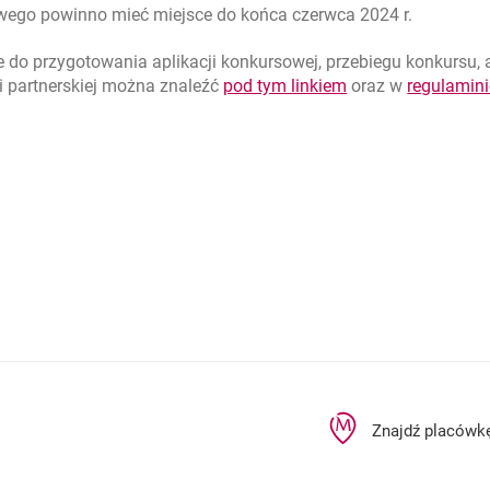
wego powinno mieć miejsce do końca czerwca 2024 r.
 do przygotowania aplikacji konkursowej, przebiegu konkursu, a
link otwiera się 
otwiera się w nowe
ki partnerskiej można znaleźć
pod tym linkiem
oraz w
regulamini
rcie
Znajdź placówk