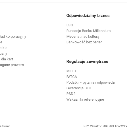
Odpowiedzialny biznes
ESG
Fundacja Banku Millennium
ład korporacyjny
Mecenat nad kulturą
we
Bankowość bez barier
rskie
czny
dla kart
Regulacje zewnętrzne
magane prawem
MiFID
FATCA
Podatki – pytania i odpowiedzi
Gwarancje BFG
PSD2
Wskaźniki referencyjne
ię w nowej karcie
otwiera się w nowej karcie
strony
BIC (Swift): BIGBPLPWXX