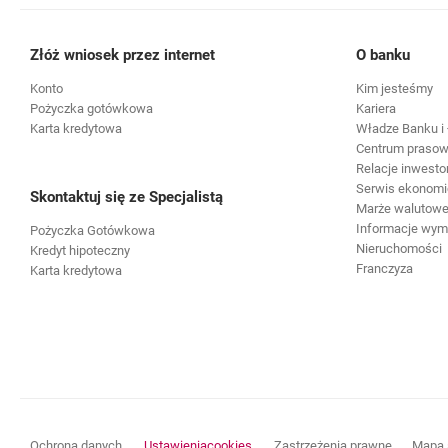
Złóż wniosek przez internet
O banku
Konto
Kim jesteśmy
Pożyczka gotówkowa
Kariera
Karta kredytowa
Władze Banku i 
Centrum praso
Relacje inwesto
Serwis ekonomi
Skontaktuj się ze Specjalistą
Marże walutowe 
Informacje wy
Pożyczka Gotówkowa
Nieruchomości
Kredyt hipoteczny
Franczyza
Karta kredytowa
otwiera się w nowej karcie
otwiera s
Ochrona danych
Ustawienia
cookies
Zastrzeżenia prawne
Mapa 