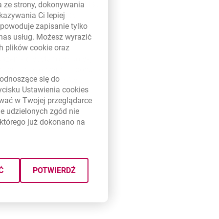
 Następnie Kapituła konkursu
a ze strony, dokonywania
 kroku zaprosi autorów
kazywania Ci lepiej
i na tej podstawie wyłoni
powoduje zapisanie tylko
 nas usług. Możesz wyrazić
ch plików
cookie
oraz
osażenie dwustanowiskowej
 w konkursie otrzymają bonus
link otwiera się w nowym oknie
odnoszące się do
zenia bankowej placówki
zycisku Ustawienia
cookies
etalicznych i firmowych, a
ywać w Twojej przeglądarce
e udzielonych zgód nie
którego już dokonano na
Ć
POTWIERDŹ
24 r.