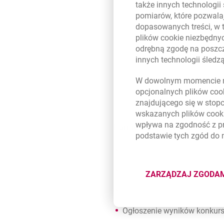
partner@bankmillennium.pl kon
także innych technologii
wybierze aplikacje, które w na
pomiarów, które pozwalaj
wybranych aplikacji konkursow
dopasowanych treści, w 
zwycięzców.
plików
cookie
niezbędnyc
odrębną zgodę na poszcz
innych technologii śled
Zwycięzca konkursu, który zaj
placówki oraz bonus finansowy 
W dowolnym momencie m
finansowy „na start”. Wszysc
opcjonalnych plików
coo
partnerskiej, stabilność współp
znajdującego się w stop
także wsparcie menadżerskie n
wskazanych plików
cook
wpływa na zgodność z p
Harmonogram konkursu
podstawie tych zgód do
Konkurs trwa od 19 paździer
Czas na przesyłanie zgłosze
ZARZĄDZAJ ZGODA
DOTYCZĄ
Spotkania z autorami najlep
Ogłoszenie wyników konkurs