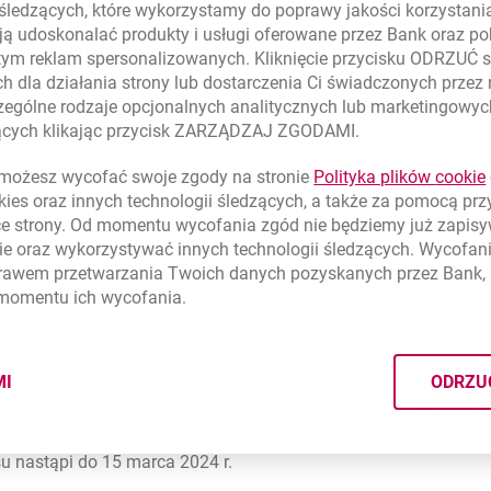
cepcję prowadzenia oddziału partnerskiego Banku Millennium.
 śledzących, które wykorzystamy do poprawy jakości korzystani
jwiększym stopniu spełniają oczekiwania biznesowe. W kolejnym
ą udoskonalać produkty i usługi oferowane przez Bank oraz po
ych na spotkanie indywidualne, aby omówić zgłoszone pomysły 
tym reklam spersonalizowanych. Kliknięcie przycisku ODRZUĆ s
h dla działania strony lub dostarczenia Ci świadczonych przez
ególne rodzaje opcjonalnych analitycznych lub marketingowy
zących klikając przycisk ZARZĄDZAJ ZGODAMI.
mie pierwsze miejsce, otrzyma od Banku Millennium pełne wyp
„na start”. Pozostali zwycięzcy z drugiego i trzeciego miejsca
ożesz wycofać swoje zgody na stronie
Polityka plików
cookie
y zwycięzcy zyskują dostęp do sprawdzonego know-how prowad
kies
oraz innych technologii śledzących, a także za pomocą pr
racy, szeroką ofertę produktów i usług bankowych dla klientów d
ce strony. Od momentu wycofania zgód nie będziemy już zapis
a każdym etapie współpracy.
ie
oraz wykorzystywać innych technologii śledzących. Wycofani
rawem przetwarzania Twoich danych pozyskanych przez Bank, 
 momentu ich wycofania.
nika 2023 r. do 31 marca 2024 r.
ń upływa w dniu 31 stycznia 2024 r.
MI
ODRZU
CYMI PLIKÓW
COOKIES
szych aplikacji konkursowych będą się odbywać do 29 lutego 20
u nastąpi do 15 marca 2024 r.