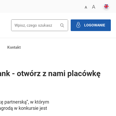
ENGL
POWIĘK
A
ZMNIEJSZ FONT
A
Wyszukiwanie
Wyszukaj
LOGOWANIE
zamknij
Kontakt
ank - otwórz z nami placówkę
kę partnerską”, w którym
grodą w konkursie jest