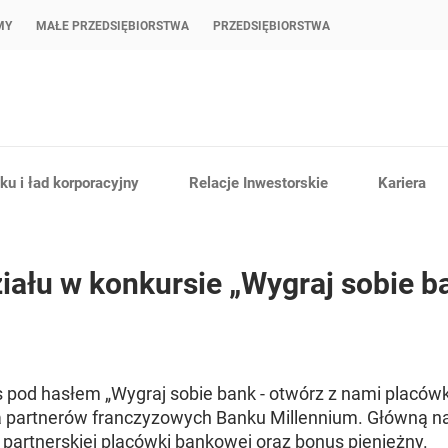
MY
MAŁE PRZEDSIĘBIORSTWA
PRZEDSIĘBIORSTWA
u i ład korporacyjny
Relacje Inwestorskie
Kariera
iału w konkursie „Wygraj sobie b
s pod hasłem „Wygraj sobie bank - otwórz z nami placów
a partnerów franczyzowych Banku Millennium. Główną na
artnerskiej placówki bankowej oraz bonus pieniężny.