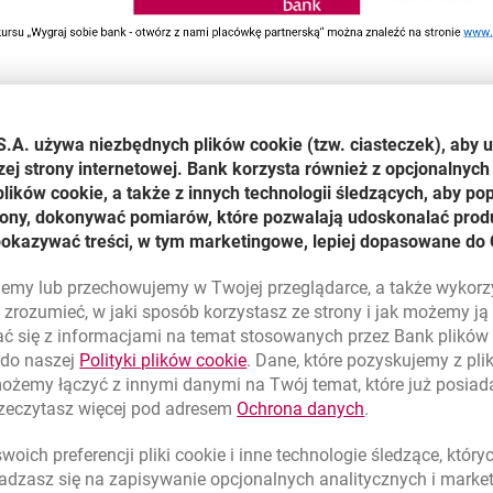
ęcamy przede wszystkim osoby, które mają pomysł, inicjatywę 
ować potrzebują funduszy. Chcemy by koszty inwestycji w założ
S.A. używa niezbędnych plików
cookie
(tzw. ciasteczek), aby 
edział Krystian Kasia, dyrektor Departamentu Franczyza i Sprz
zej strony internetowej. Bank korzysta również z opcjonalnych 
em w biznesie. Obecnie mamy blisko 120 partnerów, którzy pro
ików cookie, a także z innych technologii śledzących, aby po
ylko sieć placówek partnerskich, ale także ofertę produktową, k
trony, dokonywać pomiarów, które pozwalają udoskonalać produ
cy z bankiem nie wymaga specjalnego przygotowania czy specjal
pokazywać treści, w tym marketingowe, lepiej dopasowane do 
leń jest rozbudowany i kompleksowy więc nowy partner będzie
dla nas znaczenie ma pomysł na prowadzenie placówki, proakt
lujemy lub przechowujemy w Twojej przeglądarce, a także wykor
zrozumieć, w jaki sposób korzystasz ze strony i jak możemy j
ć się z informacjami na temat stosowanych przez Bank plikó
 każda dorosła osoba, która nie musi posiadać doświadczenia
link otwiera się w nowym oknie
 do naszej
Polityki plików
cookie
. Dane, które pozyskujemy z pl
zarówno przedsiębiorcą, jak i osobą planującą otwarcie działa
możemy łączyć z innymi danymi na Twój temat, które już posia
oddziału banku w ramach umowy franczyzowej. Konkurs jest sk
link otwiera się
rzeczytasz więcej pod adresem
Ochrona danych
.
tycji może być blokadą do podjęcia współpracy z bankiem.
oich preferencji pliki
cookie
i inne technologie śledzące, któr
ależy przygotować w formie elektronicznej i przesłać na adres 
dzasz się na zapisywanie opcjonalnych analitycznych i mark