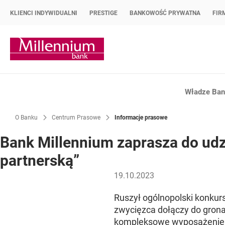
KLIENCI INDYWIDUALNI
PRESTIGE
BANKOWOŚĆ PRYWATNA
FIR
Strona główna Bank Millennium
Władze Bank
O Banku
Centrum Prasowe
Informacje prasowe
Bank Millennium zaprasza do udz
partnerską”
19.10.2023
Ruszył ogólnopolski konkur
zwycięzca dołączy do gron
kompleksowe wyposażenie p