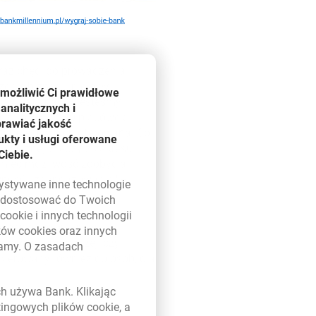
oraz chęci do prowadzenia
enie biznesu, nie były
umożliwić Ci prawidłowe
edaż Ratalna. – Jesteśmy
analitycznych i
wadzą prawie 240 placówek
prawiać jakość
tóra jest w nich oferowana. Co
kty i usługi oferowane
istycznej wiedzy z zakresu
Ciebie.
 mieć możliwość zdobycia
ywność i zaangażowanie
–
zystywane inne technologie
ą dostosować do Twoich
w
cookie
i innych technologii
 w bankowości ani w
ików
cookies
oraz innych
lności gospodarczej, czy
damy. O zasadach
ierowany również do osób, dla
 w nowym oknie
ych używa Bank. Klikając
mailowy
etingowych plików
cookie
, a