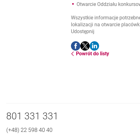
Otwarcie Oddziału konkurso
Wszystkie informacje potrzebne
lokalizacji na otwarcie placów
Udostępnij
Udostępnij
Udostępnij
Udostępnij
-
-
-
Powrót do listy
otwiera się w nowej karcie
otwiera się w nowej karcie
otwiera się w nowej ka
Nawigacja dolna
Zadzwoń do nas
801 331 331
(+48) 22 598 40 40