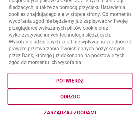
opcjonalnych plików
cookies
oraz innych technologii
śledzących, a także za pomocą przycisku Ustawienia
cookies
znajdującego się w stopce strony. Od momentu
wycofania zgód nie będziemy już zapisywać w Twojej
przeglądarce wskazanych plików
cookie
oraz
wykorzystywać innych technologii śledzących.
Wycofanie udzielonych zgód nie wpływa na zgodność z
prawem przetwarzania Twoich danych pozyskanych
przez Bank, którego już dokonano na podstawie tych
zgód do momentu ich wycofania.
otwiera się w nowej karcie
otwiera 
Ochrona danych
Ustawienia
cookies
Zastrzeżenia prawne
otwiera się w nowej karcie
Mapa strony
POTWIERDŹ
BIC (Swift): BIGBPLPWXXX
Copyright
© Bank Millennium SA
ODRZUĆ
Goodie
otwiera się w nowej karcie
Twitter
otwiera się w nowej karcie
YouTube
otwiera się w nowej karcie
LinkedIn
otwiera się w nowej kar
ZARZĄDZAJ ZGODAMI
DOTYCZĄCYMI PLIKÓW
COOKI