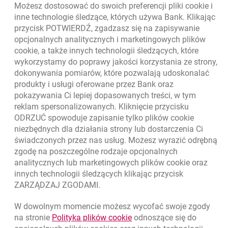
Możesz dostosować do swoich preferencji pliki
cookie
i
otwiera się w nowej karcie
inne technologie śledzące, których używa Bank. Klikając
Oceń nas
przycisk POTWIERDŹ, zgadzasz się na zapisywanie
opcjonalnych analitycznych i marketingowych plików
cookie
, a także innych technologii śledzących, które
wykorzystamy do poprawy jakości korzystania ze strony,
Złóż wniosek przez internet
dokonywania pomiarów, które pozwalają udoskonalać
Skontaktuj się ze Specjalistą
produkty i usługi oferowane przez Bank oraz
pokazywania Ci lepiej dopasowanych treści, w tym
O banku
reklam spersonalizowanych. Kliknięcie przycisku
ODRZUĆ spowoduje zapisanie tylko plików
cookie
Odpowiedzialny biznes
niezbędnych dla działania strony lub dostarczenia Ci
świadczonych przez nas usług. Możesz wyrazić odrębną
Regulacje zewnętrzne
zgodę na poszczególne rodzaje opcjonalnych
analitycznych lub marketingowych plików
cookie
oraz
innych technologii śledzących klikając przycisk
ZARZĄDZAJ ZGODAMI.
W dowolnym momencie możesz wycofać swoje zgody
link otwiera się w nowym o
na stronie
Polityka plików
cookie
odnoszące się do