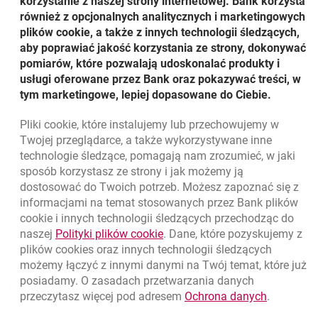
korzystanie z naszej strony internetowej. Bank korzysta
również z opcjonalnych analitycznych i marketingowych
Faktoring pełny to usługa, w ramach której bank finansuje,
plików cookie, a także z innych technologii śledzących,
rozlicza i realizuje inkaso należności od kontrahentów
aby poprawiać jakość korzystania ze strony, dokonywać
krajowych, a dodatkowo przejmuje ryzyko niedokonania
pomiarów, które pozwalają udoskonalać produkty i
przez nich spłaty. Dla zgłoszonych przez klienta
usługi oferowane przez Bank oraz pokazywać treści, w
kontrahentów bank ustala indywidualne limity, do
tym marketingowe, lepiej dopasowane do Ciebie.
wysokości których przejmuje ryzyko, nawet do 100%
wartości nominalnej wierzytelności.
Pliki
cookie
, które instalujemy lub przechowujemy w
Powrót do listy
Twojej przeglądarce, a także wykorzystywane inne
technologie śledzące, pomagają nam zrozumieć, w jaki
sposób korzystasz ze strony i jak możemy ją
dostosować do Twoich potrzeb. Możesz zapoznać się z
informacjami na temat stosowanych przez Bank plików
Nawigacja dolna
801 331 331
cookie
i innych technologii śledzących przechodząc do
Zadzwoń do nas
Migam
link otwiera się w nowym oknie
naszej
Polityki plików
cookie
. Dane, które pozyskujemy z
(+48) 22 598 40 40
plików
cookies
oraz innych technologii śledzących
możemy łączyć z innymi danymi na Twój temat, które już
posiadamy. O zasadach przetwarzania danych
otwiera się w nowej karcie
Znajdź placówkę lub bankomat
link otwie
przeczytasz więcej pod adresem
Ochrona danych
.
otwiera się w nowej karcie
Napisz do nas