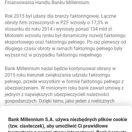
Finansowania Handlu Banku Millennium.
Rok 2015 był udany dla branży faktoringowej. Łączne
obroty firm zrzeszonych w PZF wzrosły o 17,3% w
stosunku do roku 2014 i wyniosły ponad 134 mld zł.
Motorem wzrostu rynku był dynamiczny rozwój faktoringu
eksportowego oraz faktoringu pełnego. Po raz pierwszy od
długiego czasu obroty w ramach faktoringu pełnego były
wyższe niż w przypadku faktoringu niepełnego.
Bank Millennium nadal będzie kontynuował obrany w
2015 roku kierunek zwiększania udziału faktoringu
pełnego, przede wszystkim w formie faktoringu pełnego z
ubezpieczeniem. W minionym roku bank zawarł umowę z
jednym z największych ubezpieczycieli należności
gospodarczych. Dzięki temu, jako jeden z nielicznych
faktorów, współpracuje z dwoma ubezpieczycielami.
Pozwoliło to zdecydowanie podnieść jakość świadczonych
Bank Millennium S.A. używa niezbędnych plików
cookie
usług, zwiększyć elastyczność finansowania i jeszcze
(tzw. ciasteczek), aby umożliwić Ci prawidłowe
lepiej trafić w potrzeby klientów.