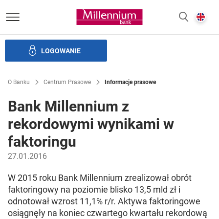
Bank Millennium homepage
E
SZUKAJ
z
LOGOWANIE
Banku i ład korporacyjny
Relacje Inwestorskie
Kariera
O Banku
Centrum Prasowe
Informacje prasowe
Bank Millennium z
rekordowymi wynikami w
faktoringu
27.01.2016
W 2015 roku Bank Millennium zrealizował obrót
faktoringowy na poziomie blisko 13,5 mld zł i
odnotował wzrost 11,1% r/r. Aktywa faktoringowe
osiągnęły na koniec czwartego kwartału rekordową