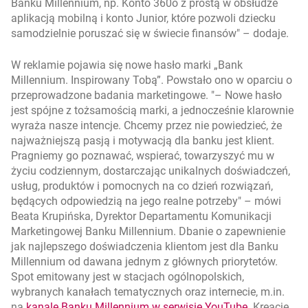
Banku Millennium, np. Konto 360o z prostą w obsłudze
aplikacją mobilną i konto Junior, które pozwoli dziecku
samodzielnie poruszać się w świecie finansów
– dodaje.
W reklamie pojawia się nowe hasło marki „Bank
Millennium. Inspirowany Tobą”. Powstało ono w oparciu o
przeprowadzone badania marketingowe.
– Nowe hasło
jest spójne z tożsamością marki, a jednocześnie klarownie
wyraża nasze intencje. Chcemy przez nie powiedzieć, że
najważniejszą pasją i motywacją dla banku jest klient.
Pragniemy go poznawać, wspierać, towarzyszyć mu w
życiu codziennym, dostarczając unikalnych doświadczeń,
usług, produktów i pomocnych na co dzień rozwiązań,
będących odpowiedzią na jego realne potrzeby
– mówi
Beata Krupińska, Dyrektor Departamentu Komunikacji
Marketingowej Banku Millennium. Dbanie o zapewnienie
jak najlepszego doświadczenia klientom jest dla Banku
Millennium od dawana jednym z głównych priorytetów.
Spot emitowany jest w stacjach ogólnopolskich,
wybranych kanałach tematycznych oraz internecie, m.in.
otwiera się 
na
kanale Banku Millennium w serwisie YouTube
. Kreację