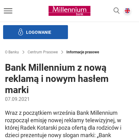
Bank Millennium homepage
E
SZUKAJ
z
LOGOWANIE
Banku i ład korporacyjny
Relacje Inwestorskie
Kariera
O Banku
Centrum Prasowe
Informacje prasowe
Bank Millennium z nową
reklamą i nowym hasłem
marki
07.09.2021
Wraz z początkiem września Bank Millennium
rozpoczął emisję nowej reklamy telewizyjnej, w
której Radek Kotarski poza ofertą dla rodziców i
dzieci prezentuje nowy slogan marki: „Bank