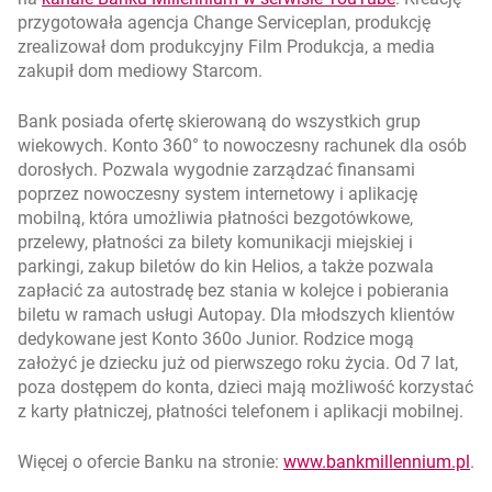
przygotowała agencja Change Serviceplan, produkcję
zrealizował dom produkcyjny Film Produkcja, a media
zakupił dom mediowy Starcom.
Bank posiada ofertę skierowaną do wszystkich grup
wiekowych. Konto 360° to nowoczesny rachunek dla osób
dorosłych. Pozwala wygodnie zarządzać finansami
poprzez nowoczesny system internetowy i aplikację
mobilną, która umożliwia płatności bezgotówkowe,
przelewy, płatności za bilety komunikacji miejskiej i
parkingi, zakup biletów do kin Helios, a także pozwala
zapłacić za autostradę bez stania w kolejce i pobierania
biletu w ramach usługi Autopay. Dla młodszych klientów
dedykowane jest Konto 360o Junior. Rodzice mogą
założyć je dziecku już od pierwszego roku życia. Od 7 lat,
poza dostępem do konta, dzieci mają możliwość korzystać
z karty płatniczej, płatności telefonem i aplikacji mobilnej.
ot
Więcej o ofercie Banku na stronie:
www.bankmillennium.pl
.