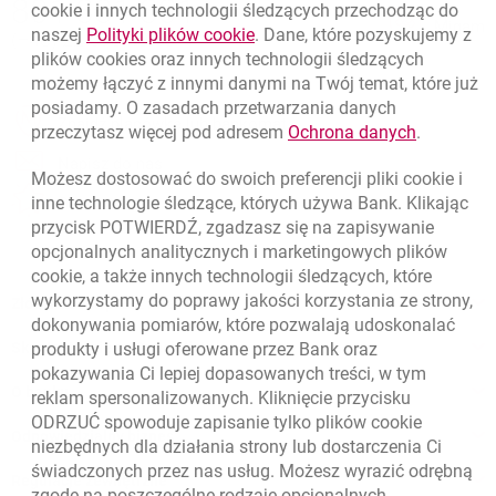
801 331 331
cookie
i innych technologii śledzących przechodząc do
Zadzwoń do nas
Migam
link otwiera się w nowym oknie
naszej
Polityki plików
cookie
. Dane, które pozyskujemy z
(+48) 22 598 40 40
plików
cookies
oraz innych technologii śledzących
możemy łączyć z innymi danymi na Twój temat, które już
posiadamy. O zasadach przetwarzania danych
otwiera się w nowej karcie
Znajdź placówkę lub bankomat
link otwie
przeczytasz więcej pod adresem
Ochrona danych
.
otwiera się w nowej karcie
Napisz do nas
Możesz dostosować do swoich preferencji pliki
cookie
i
otwiera się w nowej karcie
inne technologie śledzące, których używa Bank. Klikając
Oceń nas
przycisk POTWIERDŹ, zgadzasz się na zapisywanie
opcjonalnych analitycznych i marketingowych plików
cookie
, a także innych technologii śledzących, które
wykorzystamy do poprawy jakości korzystania ze strony,
Złóż wniosek przez internet
dokonywania pomiarów, które pozwalają udoskonalać
produkty i usługi oferowane przez Bank oraz
Skontaktuj się ze Specjalistą
pokazywania Ci lepiej dopasowanych treści, w tym
O banku
reklam spersonalizowanych. Kliknięcie przycisku
ODRZUĆ spowoduje zapisanie tylko plików
cookie
Odpowiedzialny biznes
niezbędnych dla działania strony lub dostarczenia Ci
świadczonych przez nas usług. Możesz wyrazić odrębną
Regulacje zewnętrzne
zgodę na poszczególne rodzaje opcjonalnych