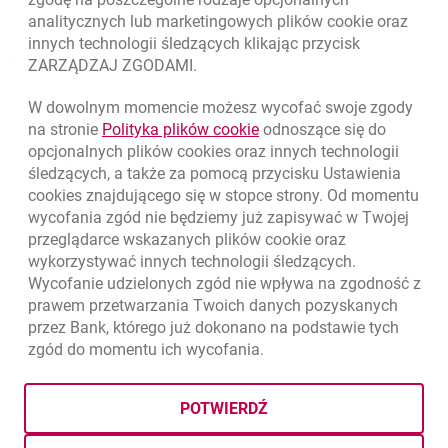
analitycznych lub marketingowych plików
cookie
oraz
innych technologii śledzących klikając przycisk
Kursy wymiany walut
ZARZĄDZAJ ZGODAMI.
WALUTA
KUPNO
SPRZEDAŻ
W dowolnym momencie możesz wycofać swoje zgody
Kursy wymiany walut. Data aktualizacji: 7.08.2026, 12:53:25
link otwiera się w nowym o
na stronie
Polityka plików
cookie
odnoszące się do
EUR
4.1346
4.4568
opcjonalnych plików
cookies
oraz innych technologii
USD
3.5711
3.8493
śledzących, a także za pomocą przycisku Ustawienia
cookies
znajdującego się w stopce strony. Od momentu
CHF
4.4312
4.7764
wycofania zgód nie będziemy już zapisywać w Twojej
GBP
4.822
5.1978
przeglądarce wskazanych plików
cookie
oraz
wykorzystywać innych technologii śledzących.
k
7.08.2026, 12:53:25
Zobacz wszystkie
Wycofanie udzielonych zgód nie wpływa na zgodność z
prawem przetwarzania Twoich danych pozyskanych
przez Bank, którego już dokonano na podstawie tych
zgód do momentu ich wycofania.
otwiera się w nowej karcie
otwiera 
Ochrona danych
Ustawienia
cookies
Zastrzeżenia prawne
otwiera się w nowej karcie
Mapa strony
POTWIERDŹ
BIC (Swift): BIGBPLPWXXX