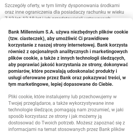
Szczegóły oferty, w tym limity dysponowania środkami
oraz inne ograniczenia dla posiadaczy rachunku w wieku
7-13 lat, 13-18 lat i ich przedstawicieli ustawowych
zawarte są w Regulaminie ogólnym świadczenia usług
bankowych dla osób fizycznych w Banku Millennium S.A.
Bank Millennium S.A. używa niezbędnych plików
cookie
oraz w cennikach usług, dostępnych na
(tzw. ciasteczek), aby umożliwić Ci prawidłowe
www.bankmillennium.pl. Konto 360° Junior jest
korzystanie z naszej strony internetowej. Bank korzysta
prowadzone dla osób do 18 lat. Szczegóły dotyczące
również z opcjonalnych analitycznych i marketingowych
usługi Autopay w tym odcinków autostrad objętych usługą
plików cookie, a także z innych technologii śledzących,
dostępne są w „Regulaminie Autopay” dostępnym na
aby poprawiać jakość korzystania ze strony, dokonywać
stronie dostawcy usługi, firmy Autopay Mobility sp. z o.o.
pomiarów, które pozwalają udoskonalać produkty i
Udostępnij
usługi oferowane przez Bank oraz pokazywać treści, w
tym marketingowe, lepiej dopasowane do Ciebie.
Udostępnij
Udostępnij
Udostępnij
-
-
-
Pliki
cookie
, które instalujemy lub przechowujemy w
otwiera się w nowej karcie
otwiera się w nowej karcie
otwiera się w nowej karcie
Powrót do listy
Twojej przeglądarce, a także wykorzystywane inne
technologie śledzące, pomagają nam zrozumieć, w jaki
sposób korzystasz ze strony i jak możemy ją
dostosować do Twoich potrzeb. Możesz zapoznać się z
informacjami na temat stosowanych przez Bank plików
Nawigacja dolna