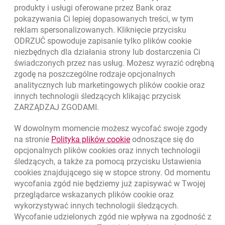
Skontaktuj się ze Specjalistą
produkty i usługi oferowane przez Bank oraz
pokazywania Ci lepiej dopasowanych treści, w tym
O banku
reklam spersonalizowanych. Kliknięcie przycisku
ODRZUĆ spowoduje zapisanie tylko plików
cookie
Odpowiedzialny biznes
niezbędnych dla działania strony lub dostarczenia Ci
świadczonych przez nas usług. Możesz wyrazić odrębną
Regulacje zewnętrzne
zgodę na poszczególne rodzaje opcjonalnych
analitycznych lub marketingowych plików
cookie
oraz
innych technologii śledzących klikając przycisk
ZARZĄDZAJ ZGODAMI.
W dowolnym momencie możesz wycofać swoje zgody
link otwiera się w nowym o
na stronie
Polityka plików
cookie
odnoszące się do
opcjonalnych plików
cookies
oraz innych technologii
śledzących, a także za pomocą przycisku Ustawienia
cookies
znajdującego się w stopce strony. Od momentu
wycofania zgód nie będziemy już zapisywać w Twojej
przeglądarce wskazanych plików
cookie
oraz
wykorzystywać innych technologii śledzących.
Wycofanie udzielonych zgód nie wpływa na zgodność z