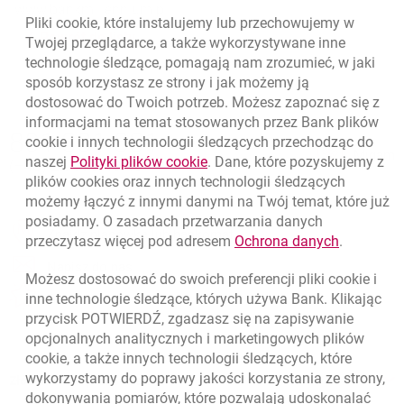
www.bankmillennium.pl.
Pliki
cookie
, które instalujemy lub przechowujemy w
Powrót do listy
Twojej przeglądarce, a także wykorzystywane inne
technologie śledzące, pomagają nam zrozumieć, w jaki
sposób korzystasz ze strony i jak możemy ją
dostosować do Twoich potrzeb. Możesz zapoznać się z
informacjami na temat stosowanych przez Bank plików
Nawigacja dolna
801 331 331
cookie
i innych technologii śledzących przechodząc do
Zadzwoń do nas
Migam
link otwiera się w nowym oknie
naszej
Polityki plików
cookie
. Dane, które pozyskujemy z
(+48) 22 598 40 40
plików
cookies
oraz innych technologii śledzących
możemy łączyć z innymi danymi na Twój temat, które już
posiadamy. O zasadach przetwarzania danych
otwiera się w nowej karcie
Znajdź placówkę lub bankomat
link otwie
przeczytasz więcej pod adresem
Ochrona danych
.
otwiera się w nowej karcie
Napisz do nas
Możesz dostosować do swoich preferencji pliki
cookie
i
otwiera się w nowej karcie
inne technologie śledzące, których używa Bank. Klikając
Oceń nas
przycisk POTWIERDŹ, zgadzasz się na zapisywanie
opcjonalnych analitycznych i marketingowych plików
cookie
, a także innych technologii śledzących, które
wykorzystamy do poprawy jakości korzystania ze strony,
Złóż wniosek przez internet
dokonywania pomiarów, które pozwalają udoskonalać