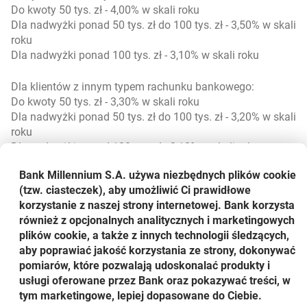
Do kwoty 50 tys. zł - 4,00% w skali roku
Dla nadwyżki ponad 50 tys. zł do 100 tys. zł - 3,50% w skali
roku
Dla nadwyżki ponad 100 tys. zł - 3,10% w skali roku
Dla klientów z innym typem rachunku bankowego:
Do kwoty 50 tys. zł - 3,30% w skali roku
Dla nadwyżki ponad 50 tys. zł do 100 tys. zł - 3,20% w skali
roku
Dla nadwyżki ponad 100 tys. zł - 3,10% w skali roku
Bank Millennium S.A. używa niezbędnych plików
cookie
Oprocentowanie promocyjne obowiązuje przez cztery
(tzw. ciasteczek), aby umożliwić Ci prawidłowe
miesiące dla nowych środków. Promocja trwa do 27
korzystanie z naszej strony internetowej. Bank korzysta
września 2014 r. Odsetki kapitalizowane są co miesiąc.
również z opcjonalnych analitycznych i marketingowych
Pieniędzmi ulokowanymi na Koncie Oszczędnościowym
plików cookie, a także z innych technologii śledzących,
można wygodnie zarządzać z każdego miejsca na świecie
aby poprawiać jakość korzystania ze strony, dokonywać
za pośrednictwem systemu bankowości internetowej
pomiarów, które pozwalają udoskonalać produkty i
Millenet, w Aplikacji Mobilnej czy też tradycyjnie w
usługi oferowane przez Bank oraz pokazywać treści, w
oddziale oraz telefoniczne przez TeleMillennium.
tym marketingowe, lepiej dopasowane do Ciebie.
Szczegóły oferty dostępne są na stronie