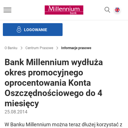
Bank Millennium homepage
E
SZUKAJ
z
LOGOWANIE
Banku i ład korporacyjny
Relacje Inwestorskie
Kariera
O Banku
Centrum Prasowe
Informacje prasowe
Bank Millennium wydłuża
okres promocyjnego
oprocentowania Konta
Oszczędnościowego do 4
miesięcy
25.08.2014
W Banku Millennium można teraz dłużej korzystać z