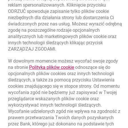
O banku
reklam spersonalizowanych. Kliknięcie przycisku
ODRZUĆ spowoduje zapisanie tylko plików
cookie
Odpowiedzialny biznes
niezbędnych dla działania strony lub dostarczenia Ci
świadczonych przez nas usług. Możesz wyrazić odrębną
Regulacje zewnętrzne
zgodę na poszczególne rodzaje opcjonalnych
analitycznych lub marketingowych plików
cookie
oraz
innych technologii śledzących klikając przycisk
Kursy wymiany walut
ZARZĄDZAJ ZGODAMI.
WALUTA
KUPNO
SPRZEDAŻ
W dowolnym momencie możesz wycofać swoje zgody
Kursy wymiany walut. Data aktualizacji: 5.08.2026, 12:49:02
link otwiera się w nowym o
na stronie
Polityka plików
cookie
odnoszące się do
EUR
4.1406
4.4633
opcjonalnych plików
cookies
oraz innych technologii
USD
3.5859
3.8653
śledzących, a także za pomocą przycisku Ustawienia
cookies
znajdującego się w stopce strony. Od momentu
CHF
4.4317
4.777
wycofania zgód nie będziemy już zapisywać w Twojej
GBP
4.8313
5.2077
przeglądarce wskazanych plików
cookie
oraz
wykorzystywać innych technologii śledzących.
k
5.08.2026, 12:49:02
Zobacz wszystkie
Wycofanie udzielonych zgód nie wpływa na zgodność z
prawem przetwarzania Twoich danych pozyskanych
przez Bank, którego już dokonano na podstawie tych