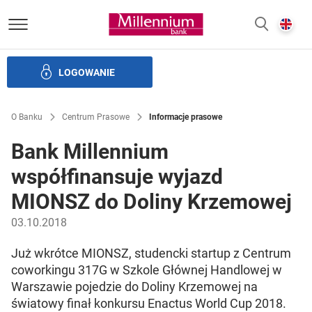
Bank Millennium homepage
E
SZUKAJ
z
LOGOWANIE
Banku i ład korporacyjny
Relacje Inwestorskie
Kariera
O Banku
Centrum Prasowe
Informacje prasowe
Bank Millennium
współfinansuje wyjazd
MIONSZ do Doliny Krzemowej
03.10.2018
Już wkrótce MIONSZ, studencki startup z Centrum
coworkingu 317G w Szkole Głównej Handlowej w
Warszawie pojedzie do Doliny Krzemowej na
światowy finał konkursu Enactus World Cup 2018.