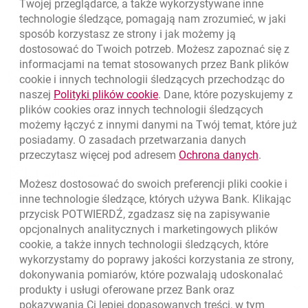
Twojej przeglądarce, a także wykorzystywane inne
technologie śledzące, pomagają nam zrozumieć, w jaki
sposób korzystasz ze strony i jak możemy ją
dostosować do Twoich potrzeb. Możesz zapoznać się z
informacjami na temat stosowanych przez Bank plików
Nawigacja dolna
801 331 331
cookie
i innych technologii śledzących przechodząc do
Zadzwoń do nas
Migam
link otwiera się w nowym oknie
naszej
Polityki plików
cookie
. Dane, które pozyskujemy z
(+48) 22 598 40 40
plików
cookies
oraz innych technologii śledzących
możemy łączyć z innymi danymi na Twój temat, które już
posiadamy. O zasadach przetwarzania danych
otwiera się w nowej karcie
Znajdź placówkę lub bankomat
link otwie
przeczytasz więcej pod adresem
Ochrona danych
.
otwiera się w nowej karcie
Napisz do nas
Możesz dostosować do swoich preferencji pliki
cookie
i
otwiera się w nowej karcie
inne technologie śledzące, których używa Bank. Klikając
Oceń nas
przycisk POTWIERDŹ, zgadzasz się na zapisywanie
opcjonalnych analitycznych i marketingowych plików
cookie
, a także innych technologii śledzących, które
wykorzystamy do poprawy jakości korzystania ze strony,
Złóż wniosek przez internet
dokonywania pomiarów, które pozwalają udoskonalać
produkty i usługi oferowane przez Bank oraz
Skontaktuj się ze Specjalistą
pokazywania Ci lepiej dopasowanych treści, w tym