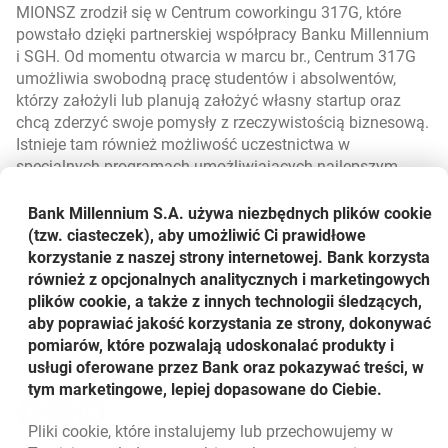
MIONSZ zrodził się w Centrum coworkingu 317G
, które
powstało dzięki partnerskiej współpracy Banku Millennium
i SGH. Od momentu otwarcia w marcu br., Centrum 317G
umożliwia swobodną pracę studentów i absolwentów,
którzy założyli lub planują założyć własny startup oraz
chcą zderzyć swoje pomysły z rzeczywistością biznesową.
Istnieje tam również możliwość uczestnictwa w
specjalnych programach umożliwiających najlepszym
pozyskanie realnego finansowania. Studenci mogą też
liczyć na konsultacje najlepszych praktyków biznesu,
Bank Millennium S.A. używa niezbędnych plików
cookie
również z Banku Millennium. Eksperci banku oferują
(tzw. ciasteczek), aby umożliwić Ci prawidłowe
wiedzę i doświadczenie z dziedziny zarządzania, finansów,
korzystanie z naszej strony internetowej. Bank korzysta
nowych technologii, bezpieczeństwa IT i innowacji.
również z opcjonalnych analitycznych i marketingowych
plików cookie, a także z innych technologii śledzących,
Bank Millennium życzy studentom powodzenia w
aby poprawiać jakość korzystania ze strony, dokonywać
konkursie i wdrożenia przedsięwzięcia na rynek!
pomiarów, które pozwalają udoskonalać produkty i
Udostępnij
usługi oferowane przez Bank oraz pokazywać treści, w
tym marketingowe, lepiej dopasowane do Ciebie.
Udostępnij
Udostępnij
Udostępnij
-
-
-
Pliki
cookie
, które instalujemy lub przechowujemy w
otwiera się w nowej karcie
otwiera się w nowej karcie
otwiera się w nowej karcie
Powrót do listy