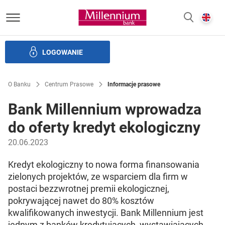
Bank Millennium homepage
E
SZUKAJ
z
LOGOWANIE
Banku i ład korporacyjny
Relacje Inwestorskie
Kariera
O Banku
Centrum Prasowe
Informacje prasowe
Bank Millennium wprowadza
do oferty kredyt ekologiczny
20.06.2023
Kredyt ekologiczny to nowa forma finansowania
zielonych projektów, ze wsparciem dla firm w
postaci bezzwrotnej premii ekologicznej,
pokrywającej nawet do 80% kosztów
kwalifikowanych inwestycji. Bank Millennium jest
jednym z banków kredytujących, wystawiających