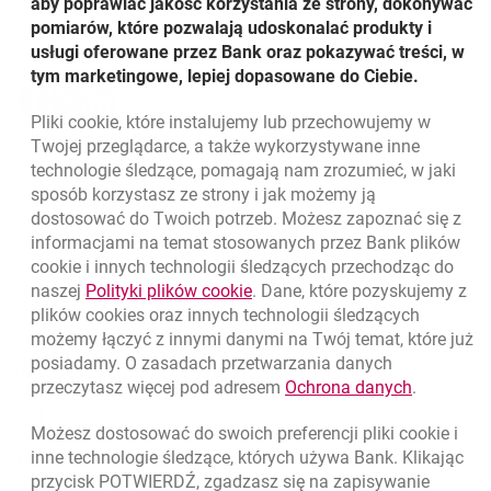
sfinansowanie większej ilości projektów. Wyniki konkursu
aby poprawiać jakość korzystania ze strony, dokonywać
pojawią się najprawdopodobniej pod koniec roku.
pomiarów, które pozwalają udoskonalać produkty i
Udostępnij
usługi oferowane przez Bank oraz pokazywać treści, w
tym marketingowe, lepiej dopasowane do Ciebie.
Udostępnij
Udostępnij
Udostępnij
-
-
-
Pliki
cookie
, które instalujemy lub przechowujemy w
otwiera się w nowej karcie
otwiera się w nowej karcie
otwiera się w nowej karcie
Powrót do listy
Twojej przeglądarce, a także wykorzystywane inne
technologie śledzące, pomagają nam zrozumieć, w jaki
sposób korzystasz ze strony i jak możemy ją
dostosować do Twoich potrzeb. Możesz zapoznać się z
informacjami na temat stosowanych przez Bank plików
Nawigacja dolna
801 331 331
cookie
i innych technologii śledzących przechodząc do
Zadzwoń do nas
Migam
link otwiera się w nowym oknie
naszej
Polityki plików
cookie
. Dane, które pozyskujemy z
(+48) 22 598 40 40
plików
cookies
oraz innych technologii śledzących
możemy łączyć z innymi danymi na Twój temat, które już
posiadamy. O zasadach przetwarzania danych
otwiera się w nowej karcie
Znajdź placówkę lub bankomat
link otwie
przeczytasz więcej pod adresem
Ochrona danych
.
otwiera się w nowej karcie
Napisz do nas
Możesz dostosować do swoich preferencji pliki
cookie
i
otwiera się w nowej karcie
inne technologie śledzące, których używa Bank. Klikając
Oceń nas
przycisk POTWIERDŹ, zgadzasz się na zapisywanie