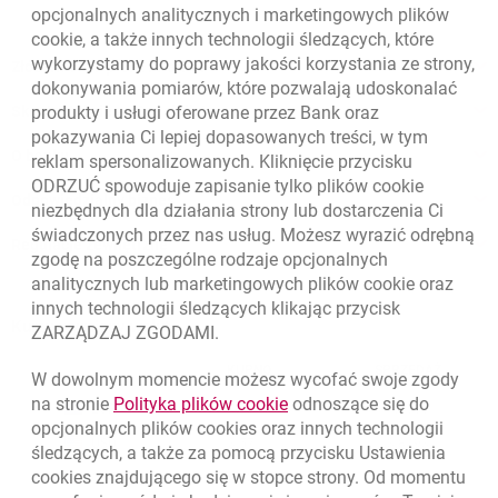
opcjonalnych analitycznych i marketingowych plików
cookie
, a także innych technologii śledzących, które
wykorzystamy do poprawy jakości korzystania ze strony,
Złóż wniosek przez internet
dokonywania pomiarów, które pozwalają udoskonalać
Skontaktuj się ze Specjalistą
produkty i usługi oferowane przez Bank oraz
pokazywania Ci lepiej dopasowanych treści, w tym
O banku
reklam spersonalizowanych. Kliknięcie przycisku
ODRZUĆ spowoduje zapisanie tylko plików
cookie
Odpowiedzialny biznes
niezbędnych dla działania strony lub dostarczenia Ci
świadczonych przez nas usług. Możesz wyrazić odrębną
Regulacje zewnętrzne
zgodę na poszczególne rodzaje opcjonalnych
analitycznych lub marketingowych plików
cookie
oraz
innych technologii śledzących klikając przycisk
Kursy wymiany walut
ZARZĄDZAJ ZGODAMI.
WALUTA
KUPNO
SPRZEDAŻ
W dowolnym momencie możesz wycofać swoje zgody
Kursy wymiany walut. Data aktualizacji: 7.08.2026, 12:53:25
link otwiera się w nowym o
na stronie
Polityka plików
cookie
odnoszące się do
EUR
4.1346
4.4568
opcjonalnych plików
cookies
oraz innych technologii
USD
3.5711
3.8493
śledzących, a także za pomocą przycisku Ustawienia
cookies
znajdującego się w stopce strony. Od momentu
CHF
4.4312
4.7764