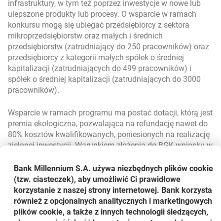
infrastruktury, w tym też poprzez inwestycje w nowe lub
ulepszone produkty lub procesy. O wsparcie w ramach
konkursu mogą się ubiegać przedsiębiorcy z sektora
mikroprzedsiębiorstw oraz małych i średnich
przedsiębiorstw (zatrudniający do 250 pracowników) oraz
przedsiębiorcy z kategorii małych spółek o średniej
kapitalizacji (zatrudniających do 499 pracowników) i
spółek o średniej kapitalizacji (zatrudniających do 3000
pracowników).
Wsparcie w ramach programu ma postać dotacji, którą jest
premia ekologiczna, pozwalająca na refundację nawet do
80% kosztów kwalifikowanych, poniesionych na realizację
zielonej inwestycji. Warunkiem złożenia do BGK wniosku w
programie jest uzyskanie promesy kredytowej. Bank
Millennium jest jednym z banków finansujących firmy w
Bank Millennium S.A. używa niezbędnych plików
cookie
programie i wystawiających promesy.
(tzw. ciasteczek), aby umożliwić Ci prawidłowe
korzystanie z naszej strony internetowej. Bank korzysta
Nabór wniosków trwa do 17 sierpnia br., a zwiększona do
również z opcjonalnych analitycznych i marketingowych
660 mln zł pula środków w programie daje szansę na
plików cookie, a także z innych technologii śledzących,