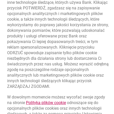
otwiera się w nowej karcie
inne technologie śledzące, których używa Bank. Klikając
Oceń nas
przycisk POTWIERDŹ, zgadzasz się na zapisywanie
opcjonalnych analitycznych i marketingowych plików
cookie
, a także innych technologii śledzących, które
wykorzystamy do poprawy jakości korzystania ze strony,
Złóż wniosek przez internet
dokonywania pomiarów, które pozwalają udoskonalać
produkty i usługi oferowane przez Bank oraz
Skontaktuj się ze Specjalistą
pokazywania Ci lepiej dopasowanych treści, w tym
O banku
reklam spersonalizowanych. Kliknięcie przycisku
ODRZUĆ spowoduje zapisanie tylko plików
cookie
Odpowiedzialny biznes
niezbędnych dla działania strony lub dostarczenia Ci
świadczonych przez nas usług. Możesz wyrazić odrębną
Regulacje zewnętrzne
zgodę na poszczególne rodzaje opcjonalnych
analitycznych lub marketingowych plików
cookie
oraz
innych technologii śledzących klikając przycisk
ZARZĄDZAJ ZGODAMI.
W dowolnym momencie możesz wycofać swoje zgody
link otwiera się w nowym o
na stronie
Polityka plików
cookie
odnoszące się do
opcjonalnych plików
cookies
oraz innych technologii
śledzących, a także za pomocą przycisku Ustawienia