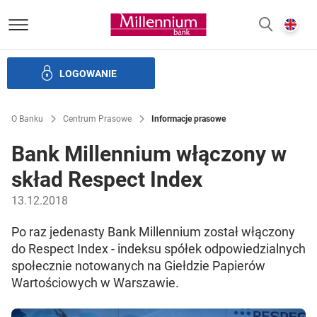
Bank Millennium homepage
E
SZUKAJ
z
LOGOWANIE
Banku i ład korporacyjny
Relacje Inwestorskie
Kariera
O Banku
Centrum Prasowe
Informacje prasowe
Bank Millennium włączony w
skład Respect Index
13.12.2018
Po raz jedenasty Bank Millennium został włączony
do Respect Index - indeksu spółek odpowiedzialnych
społecznie notowanych na Giełdzie Papierów
Wartościowych w Warszawie.