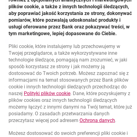
plików cookie, a także z innych technologii śledzących,
aby poprawiać jakość korzystania ze strony, dokonywać
pomiarów, które pozwalają udoskonalać produkty i
Udostępnij
usługi oferowane przez Bank oraz pokazywać treści, w
tym marketingowe, lepiej dopasowane do Ciebie.
Udostępnij
Udostępnij
Udostępnij
-
-
-
Pliki
cookie
, które instalujemy lub przechowujemy w
otwiera się w nowej karcie
otwiera się w nowej karcie
otwiera się w nowej karcie
Powrót do listy
Twojej przeglądarce, a także wykorzystywane inne
technologie śledzące, pomagają nam zrozumieć, w jaki
sposób korzystasz ze strony i jak możemy ją
dostosować do Twoich potrzeb. Możesz zapoznać się z
informacjami na temat stosowanych przez Bank plików
Nawigacja dolna
801 331 331
cookie
i innych technologii śledzących przechodząc do
Zadzwoń do nas
Migam
link otwiera się w nowym oknie
naszej
Polityki plików
cookie
. Dane, które pozyskujemy z
(+48) 22 598 40 40
plików
cookies
oraz innych technologii śledzących
możemy łączyć z innymi danymi na Twój temat, które już
posiadamy. O zasadach przetwarzania danych
otwiera się w nowej karcie
Znajdź placówkę lub bankomat
link otwie
przeczytasz więcej pod adresem
Ochrona danych
.
otwiera się w nowej karcie
Napisz do nas
Możesz dostosować do swoich preferencji pliki
cookie
i