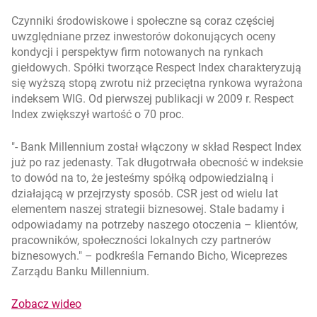
Czynniki środowiskowe i społeczne są coraz częściej
uwzględniane przez inwestorów dokonujących oceny
kondycji i perspektyw firm notowanych na rynkach
giełdowych. Spółki tworzące Respect Index charakteryzują
się wyższą stopą zwrotu niż przeciętna rynkowa wyrażona
indeksem WIG. Od pierwszej publikacji w 2009 r. Respect
Index zwiększył wartość o 70 proc.
- Bank Millennium został włączony w skład Respect Index
już po raz jedenasty. Tak długotrwała obecność w indeksie
to dowód na to, że jesteśmy spółką odpowiedzialną i
działającą w przejrzysty sposób. CSR jest od wielu lat
elementem naszej strategii biznesowej. Stale badamy i
odpowiadamy na potrzeby naszego otoczenia – klientów,
pracowników, społeczności lokalnych czy partnerów
biznesowych.
– podkreśla Fernando Bicho, Wiceprezes
Zarządu Banku Millennium.
otwiera się w nowej karcie
Zobacz wideo