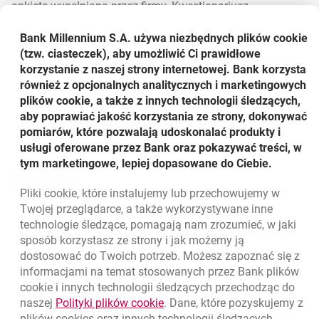
ankietę wypełnianą przez firmy. Kwestionariusz
konkursowy zawiera pytania dotyczące czterech
obszarów: odpowiedzialne prowadzenie biznesu, polityka
Bank Millennium S.A. używa niezbędnych plików
cookie
zrównoważonego rozwoju, zarządzanie pozytywnym
(tzw. ciasteczek), aby umożliwić Ci prawidłowe
wpływem oraz wybrane wskaźniki odpowiedzialności.
korzystanie z naszej strony internetowej. Bank korzysta
Ranking organizowany jest przez Koźmiński Business Hub,
również z opcjonalnych analitycznych i marketingowych
a jego partnerami są Forum Odpowiedzialnego Biznesu,
plików cookie, a także z innych technologii śledzących,
Global Compact Network Poland oraz Dziennik Gazeta
aby poprawiać jakość korzystania ze strony, dokonywać
Prawna.
pomiarów, które pozwalają udoskonalać produkty i
Udostępnij
usługi oferowane przez Bank oraz pokazywać treści, w
tym marketingowe, lepiej dopasowane do Ciebie.
Udostępnij
Udostępnij
Udostępnij
-
-
-
Pliki
cookie
, które instalujemy lub przechowujemy w
otwiera się w nowej karcie
otwiera się w nowej karcie
otwiera się w nowej karcie
Powrót do listy
Twojej przeglądarce, a także wykorzystywane inne
technologie śledzące, pomagają nam zrozumieć, w jaki
sposób korzystasz ze strony i jak możemy ją
dostosować do Twoich potrzeb. Możesz zapoznać się z
informacjami na temat stosowanych przez Bank plików
Nawigacja dolna
801 331 331
cookie
i innych technologii śledzących przechodząc do
Zadzwoń do nas
Migam
link otwiera się w nowym oknie
naszej
Polityki plików
cookie
. Dane, które pozyskujemy z
(+48) 22 598 40 40
plików
cookies
oraz innych technologii śledzących