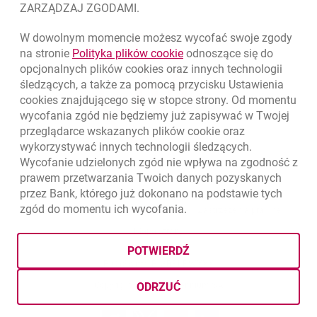
ZARZĄDZAJ ZGODAMI.
W dowolnym momencie możesz wycofać swoje zgody
link otwiera się w nowym o
na stronie
Polityka plików
cookie
odnoszące się do
opcjonalnych plików
cookies
oraz innych technologii
śledzących, a także za pomocą przycisku Ustawienia
cookies
znajdującego się w stopce strony. Od momentu
wycofania zgód nie będziemy już zapisywać w Twojej
przeglądarce wskazanych plików
cookie
oraz
wykorzystywać innych technologii śledzących.
Wycofanie udzielonych zgód nie wpływa na zgodność z
prawem przetwarzania Twoich danych pozyskanych
przez Bank, którego już dokonano na podstawie tych
zgód do momentu ich wycofania.
otwiera się w nowej karcie
otwiera 
Ochrona danych
Ustawienia
cookies
Zastrzeżenia prawne
otwiera się w nowej karcie
Mapa strony
POTWIERDŹ
BIC (Swift): BIGBPLPWXXX
Copyright
© Bank Millennium SA
ODRZUĆ
Goodie
otwiera się w nowej karcie
Twitter
otwiera się w nowej karcie
YouTube
otwiera się w nowej karcie
LinkedIn
otwiera się w nowej kar