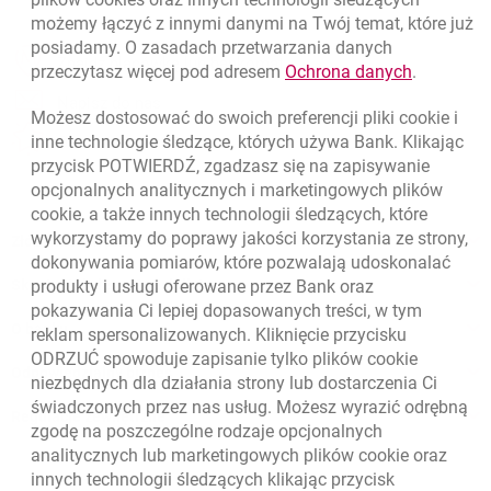
możemy łączyć z innymi danymi na Twój temat, które już
posiadamy. O zasadach przetwarzania danych
otwiera się w nowej karcie
Znajdź placówkę lub bankomat
link otwie
przeczytasz więcej pod adresem
Ochrona danych
.
otwiera się w nowej karcie
Napisz do nas
Możesz dostosować do swoich preferencji pliki
cookie
i
otwiera się w nowej karcie
inne technologie śledzące, których używa Bank. Klikając
Oceń nas
przycisk POTWIERDŹ, zgadzasz się na zapisywanie
opcjonalnych analitycznych i marketingowych plików
cookie
, a także innych technologii śledzących, które
wykorzystamy do poprawy jakości korzystania ze strony,
Złóż wniosek przez internet
dokonywania pomiarów, które pozwalają udoskonalać
Skontaktuj się ze Specjalistą
produkty i usługi oferowane przez Bank oraz
pokazywania Ci lepiej dopasowanych treści, w tym
O banku
reklam spersonalizowanych. Kliknięcie przycisku
ODRZUĆ spowoduje zapisanie tylko plików
cookie
Odpowiedzialny biznes
niezbędnych dla działania strony lub dostarczenia Ci
świadczonych przez nas usług. Możesz wyrazić odrębną
Regulacje zewnętrzne
zgodę na poszczególne rodzaje opcjonalnych
analitycznych lub marketingowych plików
cookie
oraz
innych technologii śledzących klikając przycisk