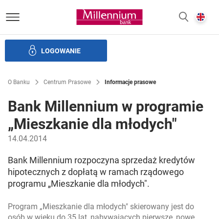
Bank Millennium homepage
E
SZUKAJ
z
LOGOWANIE
Banku i ład korporacyjny
Relacje Inwestorskie
Kariera
O Banku
Centrum Prasowe
Informacje prasowe
Bank Millennium w programie
„Mieszkanie dla młodych"
14.04.2014
Bank Millennium rozpoczyna sprzedaż kredytów
hipotecznych z dopłatą w ramach rządowego
programu „Mieszkanie dla młodych".
Program „Mieszkanie dla młodych" skierowany jest do
osób w wieku do 35 lat, nabywających pierwsze, nowe