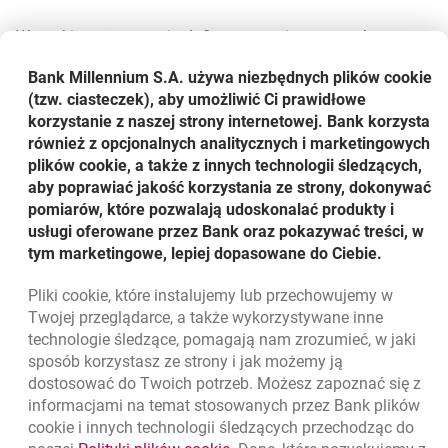
Warunkiem otrzymania dofinansowania w ramach
programu jest zaciągnięcie kredytu w złotówkach, w
Bank Millennium S.A. używa niezbędnych plików
cookie
kwocie stanowiącej co najmniej 50% ceny zakupu
(tzw. ciasteczek), aby umożliwić Ci prawidłowe
nieruchomości, na okres co najmniej 15 lat. Kredytem
korzystanie z naszej strony internetowej. Bank korzysta
mogą zostać objęte mieszkania do 75 m kw. i domy
również z opcjonalnych analitycznych i marketingowych
jednorodzinne do 100 m kw., a w przypadku
plików cookie, a także z innych technologii śledzących,
kredytobiorców posiadających co najmniej troje dzieci,
aby poprawiać jakość korzystania ze strony, dokonywać
mieszkania do 85 m kw. i domy jednorodzinne do 110 m
pomiarów, które pozwalają udoskonalać produkty i
kw.
usługi oferowane przez Bank oraz pokazywać treści, w
tym marketingowe, lepiej dopasowane do Ciebie.
Szczegółowe informacje można znaleźć na
www.bgk.com.pl oraz na www.bankmillennium.pl.
Pliki
cookie
, które instalujemy lub przechowujemy w
Powrót do listy
Twojej przeglądarce, a także wykorzystywane inne
technologie śledzące, pomagają nam zrozumieć, w jaki
sposób korzystasz ze strony i jak możemy ją
dostosować do Twoich potrzeb. Możesz zapoznać się z
informacjami na temat stosowanych przez Bank plików
Nawigacja dolna
801 331 331
cookie
i innych technologii śledzących przechodząc do
Zadzwoń do nas
Migam