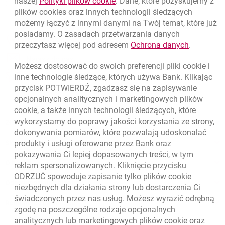
link otwiera się w nowym oknie
naszej
Polityki plików
cookie
. Dane, które pozyskujemy z
(+48) 22 598 40 40
plików
cookies
oraz innych technologii śledzących
możemy łączyć z innymi danymi na Twój temat, które już
posiadamy. O zasadach przetwarzania danych
otwiera się w nowej karcie
Znajdź placówkę lub bankomat
link otwie
przeczytasz więcej pod adresem
Ochrona danych
.
otwiera się w nowej karcie
Napisz do nas
Możesz dostosować do swoich preferencji pliki
cookie
i
otwiera się w nowej karcie
inne technologie śledzące, których używa Bank. Klikając
Oceń nas
przycisk POTWIERDŹ, zgadzasz się na zapisywanie
opcjonalnych analitycznych i marketingowych plików
cookie
, a także innych technologii śledzących, które
wykorzystamy do poprawy jakości korzystania ze strony,
Złóż wniosek przez internet
dokonywania pomiarów, które pozwalają udoskonalać
Skontaktuj się ze Specjalistą
produkty i usługi oferowane przez Bank oraz
pokazywania Ci lepiej dopasowanych treści, w tym
O banku
reklam spersonalizowanych. Kliknięcie przycisku
ODRZUĆ spowoduje zapisanie tylko plików
cookie
Odpowiedzialny biznes
niezbędnych dla działania strony lub dostarczenia Ci
świadczonych przez nas usług. Możesz wyrazić odrębną
Regulacje zewnętrzne
zgodę na poszczególne rodzaje opcjonalnych
analitycznych lub marketingowych plików
cookie
oraz