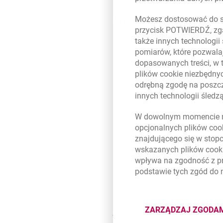
dbając jednocześnie o bezpiec
Możesz dostosować do sw
Millennium
.
przycisk POTWIERDŹ, zga
także innych technologii
W całym 2025 roku suma bilans
pomiarów, które pozwalaj
kredytowy rósł umiarkowanie, o
dopasowanych treści, w 
(L/D) spadł do historycznego 
plików
cookie
niezbędnyc
odrębną zgodę na poszcz
W 4kw25 aktywa wzrosły o 2%,
innych technologii śled
pozostał na poziomie 58%.
W dowolnym momencie m
Dynamika portfela kredytowego 
opcjonalnych plików
coo
kredytów hipotecznych spadł o
znajdującego się w stop
nowych kredytów hipotecznych
wskazanych plików
cook
wyniosła 1,7 mld PLN, co stan
wpływa na zgodność z p
porównania, w 2025 roku sprze
podstawie tych zgód do
przełożyło się na 4% wzrost r/r.
Portfel korporacyjny osiągnął 
ZARZĄDZAJ ZGODA
jako takie wzrosły o 34%. W ca
DOTYCZĄ
przekraczając poziom 8 mld PL