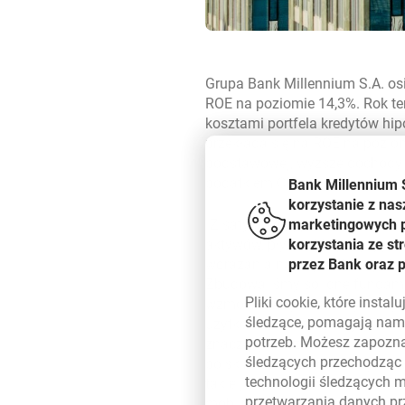
Grupa Bank Millennium S.A. os
ROE na poziomie 14,3%. Rok te
kosztami portfela kredytów hi
przekłada się na ROE na poziom
podstawowej, wyższe dochody p
podatkiem CIT.
Bank Millennium 
korzystanie z nas
marketingowych pl
Z satysfakcją przedstawiam sil
korzystania ze s
aktywów, płynność i pozycję ka
przez Bank oraz 
wdrażania naszej ambitnej stra
Zbudowaliśmy solidne fundamen
Pliki
cookie
, które insta
wzmocniliśmy nasze wyniki rynk
śledzące, pomagają nam 
użytkowników mobilnej i banko
potrzeb. Możesz zapozna
znaczącym wzrostem liczby now
śledzących przechodząc
polskim sektorze bankowym. W
technologii śledzących 
takie jak platforma Millenet F
przetwarzania danych p
mobilnymi zapewniający pełną 