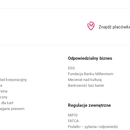
Znajdź placówk
Odpowiedzialny biznes
ESG
Fundacja Banku Millennium
ład korporacyjny
Mecenat nad kulturą
we
Bankowość bez barier
rskie
czny
dla kart
Regulacje zewnętrzne
magane prawem
MiFID
FATCA
Podatki – pytania i odpowiedzi