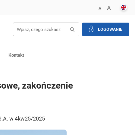
ENGL
POWIĘK
A
ZMNIEJSZ FONT
A
Wyszukiwanie
Wyszukaj
LOGOWANIE
zamknij
Kontakt
esowe, zakończenie
S.A. w 4kw25/2025