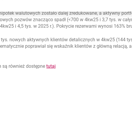
hipotek walutowych zostało dalej zredukowane, a aktywny portf
wych pozwów znacząco spadł (<700 w 4kw25 i 3,7 tys. w całym 
 4kw25 i 4,5 tys. w 2025 r.). Pokrycie rezerwami wynosi 163% br
6 tys. nowych aktywnych klientów detalicznych w 4kw25 (144 tys
ematycznie poprawiał się wskaźnik klientów z główną relacją,
m są również dostępne
tutaj
rcie