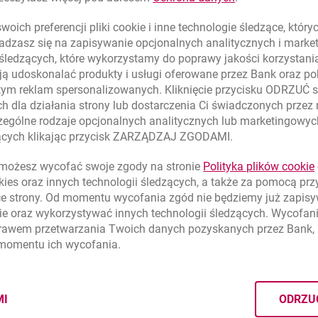
zeństwo systemów i edukację klientów
– skomentował
João Br
oich preferencji pliki
cookie
i inne technologie śledzące, któr
dzasz się na zapisywanie opcjonalnych analitycznych i mark
 śledzących, które wykorzystamy do poprawy jakości korzystani
owa zwiększyła się o 12% r/r, głównie dzięki 12% wzrostowi de
ą udoskonalać produkty i usługi oferowane przez Bank oraz po
 2% r/r, co przełożyło się na dalszy wzrost nadwyżki płynności
tym reklam spersonalizowanych. Kliknięcie przycisku ODRZUĆ s
minimum 58% (64% na koniec 2024 r.).
h dla działania strony lub dostarczenia Ci świadczonych przez
ególne rodzaje opcjonalnych analitycznych lub marketingowy
 wspierane przez 2% wzrost depozytów. Dzięki wzrostowi kred
zących klikając przycisk ZARZĄDZAJ ZGODAMI.
ożesz wycofać swoje zgody na stronie
Polityka plików
cookie
w 2025 roku była zróżnicowana. Portfel detaliczny skurczył si
kies
oraz innych technologii śledzących, a także za pomocą pr
 7% r/r, niwelując 4% wzrost kredytów konsumpcyjnych innych 
ce strony. Od momentu wycofania zgód nie będziemy już zapis
 w PLN wyraźnie przyspieszyła pod koniec roku. Wartość nowo
ie
oraz wykorzystywać innych technologii śledzących. Wycofani
owiło ponad 40% rocznej produkcji oraz najwyższy kwartalny po
rawem przetwarzania Twoich danych pozyskanych przez Bank, 
daż kredytów gotówkowych pozostawała stabilna na poziomie ok
 momentu ich wycofania.
wyjątkowe wyniki. Wzrost r/r przyspieszył do 20% w 4kw25, przy
MI
ODRZU
łym 2025 roku wartość nowo udzielonych kredytów korporacyjnyc
CYMI PLIKÓW
COOKIES
N, z czego ponad 40% stanowiły kredyty inwestycyjne.