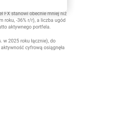
el FX stanowi obecnie mniej niż
roku, -36% r/r), a liczba ugód
utto aktywnego portfela.
. w 2025 roku łącznie), do
 a aktywność cyfrową osiągnęła