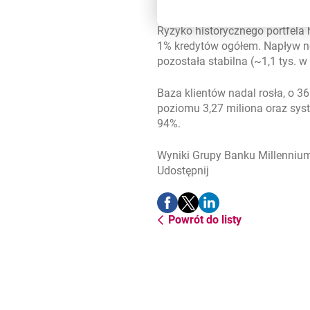
Ryzyko historycznego portfela 
1% kredytów ogółem. Napływ no
pozostała stabilna (~1,1 tys. w
Baza klientów nadal rosła, o 3
poziomu 3,27 miliona oraz syst
94%.
Wyniki Grupy Banku Millenniu
Udostępnij
Udostępnij
Udostępnij
Udostępnij
-
-
-
Powrót do listy
otwiera się w nowej karcie
otwiera się w nowej karcie
otwiera się w nowej ka