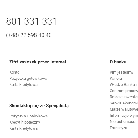
Nawigacja dolna
Zadzwoń do nas
801 331 331
(+48) 22 598 40 40
Złóż wniosek przez internet
O banku
Konto
Kim jesteśmy
Pożyczka gotówkowa
Kariera
Karta kredytowa
Władze Banku i 
Centrum praso
Relacje inwesto
Serwis ekonomi
Skontaktuj się ze Specjalistą
Marże walutowe 
Informacje wy
Pożyczka Gotówkowa
Nieruchomości
Kredyt hipoteczny
Franczyza
Karta kredytowa