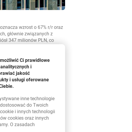
oznacza wzrost o 67% r/r oraz
ych, głównie związanych z
iósł 347 milionów PLN, co
ny wynik na działalności
 nieznacznie niższe obciążenie
umożliwić Ci prawidłowe
analitycznych i
prawiać jakość
 a także solidną jakość
kty i usługi oferowane
y i ważny okres — pierwszy rok
Ciebie.
 pokazała pozytywny kierunek.
 2025 roku dodatkowo
zystywane inne technologie
 przekraczając 3 miliony
ą dostosować do Twoich
 był okresem przełomowym, ze
w
cookie
i innych technologii
rozwijających się banków w
ików
cookies
oraz innych
enia klientów korporacyjnych,
damy. O zasadach
uł zarządzania kartami
 w nowym oknie
ch systemów IT i aplikacji,