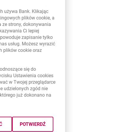
as Jorge, Prezes Banku
ych używa Bank. Klikając
etingowych plików
cookie
, a
a ze strony, dokonywania
pozytów. Łączny portfel
kazywania Ci lepiej
. Wskaźnik kredyty/depozyty
powoduje zapisanie tylko
 nas usług. Możesz wyrazić
ch plików
cookie
oraz
ytów o 2% kw/kw wskaźnik L/D
link otwiera się w nowym oknie
odnoszące się do
ę o 4% r/r, ponieważ wolumen
zycisku Ustawienia
cookies
niż hipoteczne. Dynamika
ywać w Twojej przeglądarce
udzielonych kredytów w 4kw25
e udzielonych zgód nie
ziom od połowy 2022 r. Dla
którego już dokonano na
. 1,8 mld PLN kwartalnie, co
 czym kredyty korporacyjne
Ć
POTWIERDŹ
h zwiększyła się o 135% r/r,