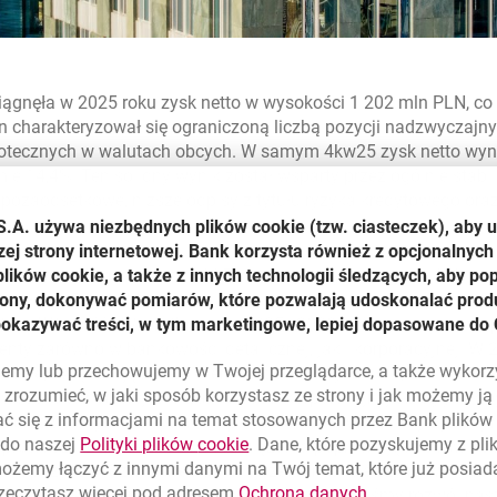
iągnęła w 2025 roku zysk netto w wysokości 1 202 mln PLN, co 
n charakteryzował się ograniczoną liczbą pozycji nadzwyczajn
potecznych w walutach obcych. W samym 4kw25 zysk netto wyn
ie 14,4%. Ten solidny wynik został wsparty przez ogólnie stabil
ozaodsetkowe, niższe odpisy z tytułu ryzyka kredytowego oraz
S.A. używa niezbędnych plików
cookie
(tzw. ciasteczek), aby 
zej strony internetowej. Bank korzysta również z opcjonalnych 
ików cookie, a także z innych technologii śledzących, aby po
ne wyniki finansowe za 2025 rok, wzrost zysku netto o 67% rok,
trony, dokonywać pomiarów, które pozwalają udoskonalać produ
pitałową Banku Millennium. Był to dla nas niezwykle intensywn
pokazywać treści, w tym marketingowe, lepiej dopasowane do 
tegii "Wartość i Wzrost" na lata 2025–2028, która już wyraźnie
ty zarówno w bankowości detalicznej, jak i korporacyjnej. W
lujemy lub przechowujemy w Twojej przeglądarce, a także wykor
owe, zwiększając bazę klientów detalicznych do 3,27 miliona i
zrozumieć, w jaki sposób korzystasz ze strony i jak możemy j
wości internetowej. Dla bankowości korporacyjnej ubiegły rok
ć się z informacjami na temat stosowanych przez Bank plikó
o udzielonych kredytów, co plasowało nas wśród najszybciej 
link otwiera się w nowym oknie
 do naszej
Polityki plików
cookie
. Dane, które pozyskujemy z pl
prowadziliśmy także nowe rozwiązania poprawiające doświadcz
możemy łączyć z innymi danymi na Twój temat, które już posia
actor, pożyczki rozwojowe na mniejsze transakcje czy nowy mod
link otwiera się
rzeczytasz więcej pod adresem
Ochrona danych
.
funkcjonalność przez smartfony. Kontynuowaliśmy rozwój naszy