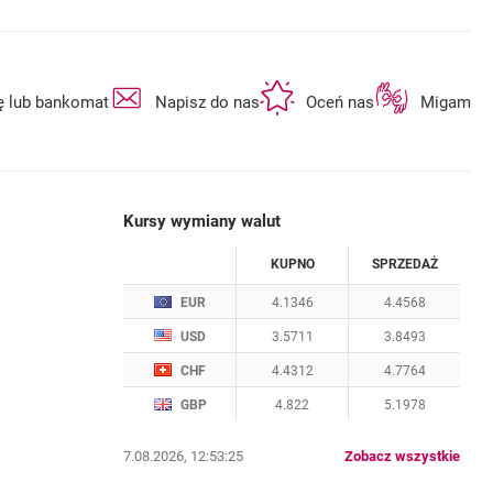
otwiera się w nowej karcie
otwiera się w nowej karcie
otwiera się w n
ę lub bankomat
Napisz do nas
Oceń nas
Migam
Kursy wymiany walut
WALUTA
KUPNO
SPRZEDAŻ
Kursy wymiany walut. Data aktualizacji: 7.08.2
EUR
4.1346
4.4568
USD
3.5711
3.8493
CHF
4.4312
4.7764
GBP
4.822
5.1978
kurs
7.08.2026, 12:53:25
Zobacz wszystkie