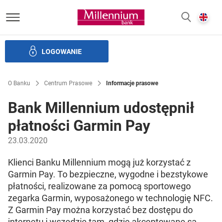
Bank Millennium homepage
E
SZUKAJ
z
LOGOWANIE
Banku i ład korporacyjny
Relacje Inwestorskie
Kariera
O Banku
Centrum Prasowe
Informacje prasowe
Bank Millennium udostępnił
płatności Garmin Pay
23.03.2020
Klienci Banku Millennium mogą już korzystać z
Garmin Pay. To bezpieczne, wygodne i bezstykowe
płatności, realizowane za pomocą sportowego
zegarka Garmin, wyposażonego w technologię NFC.
Z Garmin Pay można korzystać bez dostępu do
internetu i wszędzie tam, gdzie akceptowane są