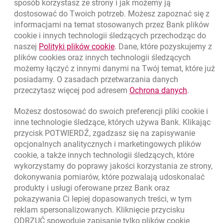
sposób korzystasz ze strony i jak możemy ją
dostosować do Twoich potrzeb. Możesz zapoznać się z
informacjami na temat stosowanych przez Bank plików
Nawigacja dolna
801 331 331
cookie
i innych technologii śledzących przechodząc do
Zadzwoń do nas
Migam
link otwiera się w nowym oknie
naszej
Polityki plików
cookie
. Dane, które pozyskujemy z
(+48) 22 598 40 40
plików
cookies
oraz innych technologii śledzących
możemy łączyć z innymi danymi na Twój temat, które już
posiadamy. O zasadach przetwarzania danych
otwiera się w nowej karcie
Znajdź placówkę lub bankomat
link otwie
przeczytasz więcej pod adresem
Ochrona danych
.
otwiera się w nowej karcie
Napisz do nas
Możesz dostosować do swoich preferencji pliki
cookie
i
otwiera się w nowej karcie
inne technologie śledzące, których używa Bank. Klikając
Oceń nas
przycisk POTWIERDŹ, zgadzasz się na zapisywanie
opcjonalnych analitycznych i marketingowych plików
cookie
, a także innych technologii śledzących, które
wykorzystamy do poprawy jakości korzystania ze strony,
Złóż wniosek przez internet
dokonywania pomiarów, które pozwalają udoskonalać
Skontaktuj się ze Specjalistą
produkty i usługi oferowane przez Bank oraz
pokazywania Ci lepiej dopasowanych treści, w tym
O banku
reklam spersonalizowanych. Kliknięcie przycisku
ODRZUĆ spowoduje zapisanie tylko plików
cookie