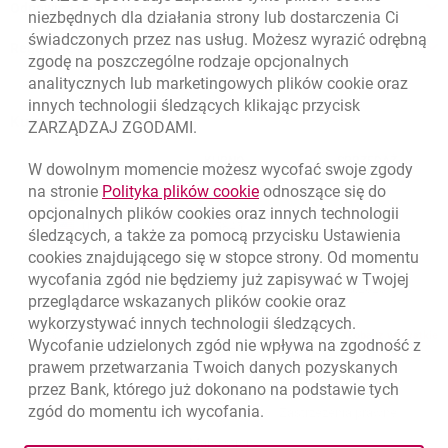
Odpowiedzialny biznes
niezbędnych dla działania strony lub dostarczenia Ci
świadczonych przez nas usług. Możesz wyrazić odrębną
Regulacje zewnętrzne
zgodę na poszczególne rodzaje opcjonalnych
analitycznych lub marketingowych plików
cookie
oraz
innych technologii śledzących klikając przycisk
Kursy wymiany walut
ZARZĄDZAJ ZGODAMI.
WALUTA
KUPNO
SPRZEDAŻ
W dowolnym momencie możesz wycofać swoje zgody
Kursy wymiany walut. Data aktualizacji: 6.08.2026, 12:54:32
link otwiera się w nowym o
na stronie
Polityka plików
cookie
odnoszące się do
EUR
4.1358
4.4581
opcjonalnych plików
cookies
oraz innych technologii
USD
3.5845
3.8639
śledzących, a także za pomocą przycisku Ustawienia
cookies
znajdującego się w stopce strony. Od momentu
CHF
4.4248
4.7696
wycofania zgód nie będziemy już zapisywać w Twojej
GBP
4.8262
5.2023
przeglądarce wskazanych plików
cookie
oraz
wykorzystywać innych technologii śledzących.
k
6.08.2026, 12:54:32
Zobacz wszystkie
Wycofanie udzielonych zgód nie wpływa na zgodność z
prawem przetwarzania Twoich danych pozyskanych
przez Bank, którego już dokonano na podstawie tych
zgód do momentu ich wycofania.
otwiera się w nowej karcie
otwiera 
Ochrona danych
Ustawienia
cookies
Zastrzeżenia prawne
otwiera się w nowej karcie
Mapa strony