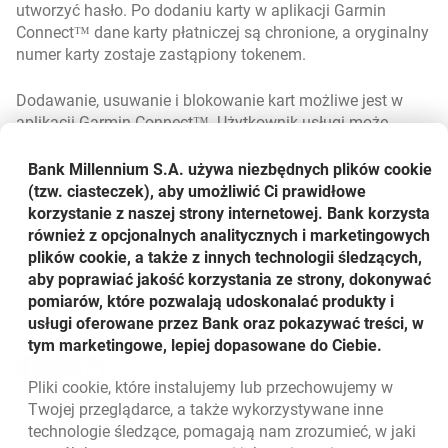
utworzyć hasło. Po dodaniu karty w aplikacji Garmin
Connect™ dane karty płatniczej są chronione, a oryginalny
numer karty zostaje zastąpiony tokenem.
Dodawanie, usuwanie i blokowanie kart możliwe jest w
aplikacji Garmin Connect™. Użytkownik usługi może
podłączyć do usługi aż 10 kart płatniczych. Płatności nie
wymagają dostępu do internetu i smartfona. Potrzebne są
Bank Millennium S.A. używa niezbędnych plików
cookie
one jedynie podczas rejestracji karty.
(tzw. ciasteczek), aby umożliwić Ci prawidłowe
korzystanie z naszej strony internetowej. Bank korzysta
Usługa jest dostępna w zegarkach Garmin z serii: Fenix 6,
również z opcjonalnych analitycznych i marketingowych
Venu, Vivoactive 4, Vivomove 3, Legacy Saga, Legacy Hero,
plików cookie, a także z innych technologii śledzących,
tactix Delta, Approach S63, D2 Delta, MARQ, Vivoactive 3,
aby poprawiać jakość korzystania ze strony, dokonywać
Fenix 5 Plus, oraz w wybranych modelach Forerunner.
pomiarów, które pozwalają udoskonalać produkty i
Udostępnij
usługi oferowane przez Bank oraz pokazywać treści, w
tym marketingowe, lepiej dopasowane do Ciebie.
Udostępnij
Udostępnij
Udostępnij
-
-
-
Pliki
cookie
, które instalujemy lub przechowujemy w
otwiera się w nowej karcie
otwiera się w nowej karcie
otwiera się w nowej karcie
Powrót do listy
Twojej przeglądarce, a także wykorzystywane inne
technologie śledzące, pomagają nam zrozumieć, w jaki