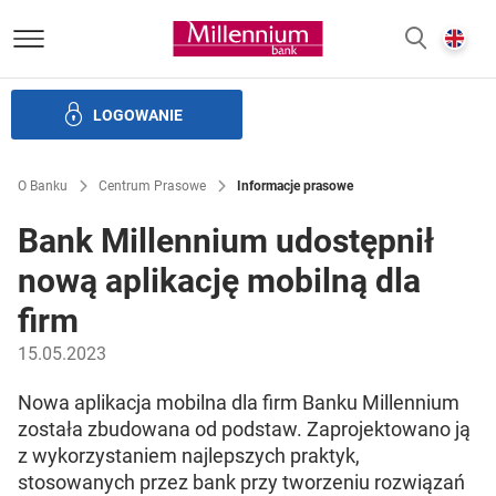
Bank Millennium homepage
E
SZUKAJ
z
LOGOWANIE
Banku i ład korporacyjny
Relacje Inwestorskie
Kariera
O Banku
Centrum Prasowe
Informacje prasowe
Bank Millennium udostępnił
nową aplikację mobilną dla
firm
15.05.2023
Nowa aplikacja mobilna dla firm Banku Millennium
została zbudowana od podstaw. Zaprojektowano ją
z wykorzystaniem najlepszych praktyk,
stosowanych przez bank przy tworzeniu rozwiązań