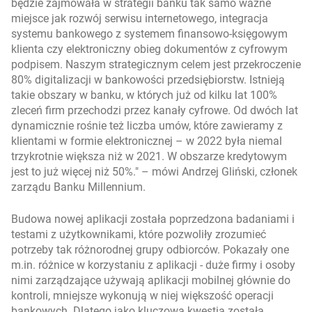
będzie zajmowała w strategii banku tak samo ważne
miejsce jak rozwój serwisu internetowego, integracja
systemu bankowego z systemem finansowo-księgowym
klienta czy elektroniczny obieg dokumentów z cyfrowym
podpisem. Naszym strategicznym celem jest przekroczenie
80% digitalizacji w bankowości przedsiębiorstw. Istnieją
takie obszary w banku, w których już od kilku lat 100%
zleceń firm przechodzi przez kanały cyfrowe. Od dwóch lat
dynamicznie rośnie też liczba umów, które zawieramy z
klientami w formie elektronicznej – w 2022 była niemal
trzykrotnie większa niż w 2021. W obszarze kredytowym
jest to już więcej niż 50%.
– mówi Andrzej Gliński, członek
zarządu Banku Millennium.
Budowa nowej aplikacji została poprzedzona badaniami i
testami z użytkownikami, które pozwoliły zrozumieć
potrzeby tak różnorodnej grupy odbiorców. Pokazały one
m.in. różnice w korzystaniu z aplikacji - duże firmy i osoby
nimi zarządzające używają aplikacji mobilnej głównie do
kontroli, mniejsze wykonują w niej większość operacji
bankowych. Dlatego jako kluczowa kwestia została