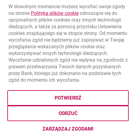
W dowolnym momencie możesz wycofać swoje zgody
link otwiera się w nowym o
na stronie
Polityka plików
cookie
odnoszące się do
opcjonalnych plików
cookies
oraz innych technologii
śledzących, a także za pomocą przycisku Ustawienia
cookies
znajdującego się w stopce strony. Od momentu
wycofania zgód nie będziemy już zapisywać w Twojej
przeglądarce wskazanych plików
cookie
oraz
wykorzystywać innych technologii śledzących.
Wycofanie udzielonych zgód nie wpływa na zgodność z
prawem przetwarzania Twoich danych pozyskanych
przez Bank, którego już dokonano na podstawie tych
zgód do momentu ich wycofania.
otwiera się w nowej karcie
otwiera 
Ochrona danych
Ustawienia
cookies
Zastrzeżenia prawne
otwiera się w nowej karcie
Mapa strony
POTWIERDŹ
BIC (Swift): BIGBPLPWXXX
Copyright
© Bank Millennium SA
ODRZUĆ
Goodie
otwiera się w nowej karcie
Twitter
otwiera się w nowej karcie
YouTube
otwiera się w nowej karcie
LinkedIn
otwiera się w nowej kar
ZARZĄDZAJ ZGODAMI
DOTYCZĄCYMI PLIKÓW
COOKI