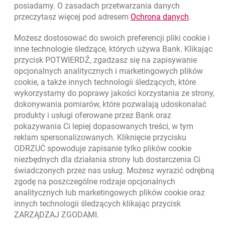
posiadamy. O zasadach przetwarzania danych
otwiera się w nowej karcie
Znajdź placówkę lub bankomat
link otwie
przeczytasz więcej pod adresem
Ochrona danych
.
otwiera się w nowej karcie
Napisz do nas
Możesz dostosować do swoich preferencji pliki
cookie
i
otwiera się w nowej karcie
inne technologie śledzące, których używa Bank. Klikając
Oceń nas
przycisk POTWIERDŹ, zgadzasz się na zapisywanie
opcjonalnych analitycznych i marketingowych plików
cookie
, a także innych technologii śledzących, które
wykorzystamy do poprawy jakości korzystania ze strony,
Złóż wniosek przez internet
dokonywania pomiarów, które pozwalają udoskonalać
produkty i usługi oferowane przez Bank oraz
Skontaktuj się ze Specjalistą
pokazywania Ci lepiej dopasowanych treści, w tym
O banku
reklam spersonalizowanych. Kliknięcie przycisku
ODRZUĆ spowoduje zapisanie tylko plików
cookie
Odpowiedzialny biznes
niezbędnych dla działania strony lub dostarczenia Ci
świadczonych przez nas usług. Możesz wyrazić odrębną
Regulacje zewnętrzne
zgodę na poszczególne rodzaje opcjonalnych
analitycznych lub marketingowych plików
cookie
oraz
innych technologii śledzących klikając przycisk
ZARZĄDZAJ ZGODAMI.