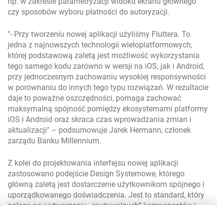
np. w zakresie parametryzacji widoku ekranu głównego
czy sposobów wyboru płatności do autoryzacji.
- Przy tworzeniu nowej aplikacji użyliśmy Fluttera. To
jedna z najnowszych technologii wieloplatformowych,
której podstawową zaletą jest możliwość wykorzystania
tego samego kodu zarówno w wersji na iOS, jak i Android,
przy jednoczesnym zachowaniu wysokiej responsywności
w porównaniu do innych tego typu rozwiązań. W rezultacie
daje to poważne oszczędności, pomaga zachować
maksymalną spójność pomiędzy ekosystemami platformy
iOS i Android oraz skraca czas wprowadzania zmian i
aktualizacji
– podsumowuje Jarek Hermann, członek
zarządu Banku Millennium.
Z kolei do projektowania interfejsu nowej aplikacji
zastosowano podejście Design Systemowe, którego
główną zaletą jest dostarczenie użytkownikom spójnego i
uporządkowanego doświadczenia. Jest to standard, który
polega na wytwarzaniu „reużywalnych” komponentów i
stosowaniu ich podczas budowania aplikacji. Dzięki temu