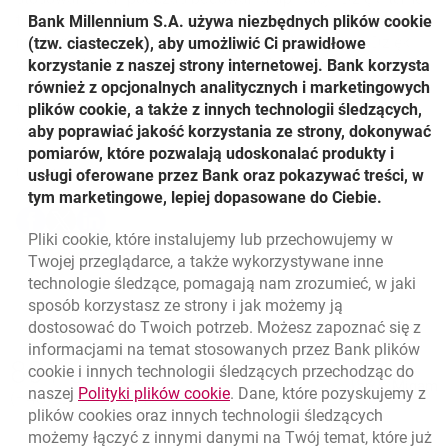
tworzenie nowych procesów jest o wiele efektywniejsze,
Bank Millennium S.A. używa niezbędnych plików
cookie
ma to również wpływ na przyszły rozwój aplikacji. Dzięki
(tzw. ciasteczek), aby umożliwić Ci prawidłowe
wykorzystaniu inteligentnego sposobu budowania
korzystanie z naszej strony internetowej. Bank korzysta
interfejsów użytkownicy aplikacji mogą też np. cieszyć się
również z opcjonalnych analitycznych i marketingowych
trybem nocnym czy dopasować rozmiar fontów do
plików cookie, a także z innych technologii śledzących,
własnych preferencji. Niewątpliwie wpłynie to na wygodę
aby poprawiać jakość korzystania ze strony, dokonywać
korzystania z aplikacji.
pomiarów, które pozwalają udoskonalać produkty i
Udostępnij
usługi oferowane przez Bank oraz pokazywać treści, w
tym marketingowe, lepiej dopasowane do Ciebie.
Udostępnij
Udostępnij
Udostępnij
-
-
-
Pliki
cookie
, które instalujemy lub przechowujemy w
otwiera się w nowej karcie
otwiera się w nowej karcie
otwiera się w nowej karcie
Powrót do listy
Twojej przeglądarce, a także wykorzystywane inne
technologie śledzące, pomagają nam zrozumieć, w jaki
sposób korzystasz ze strony i jak możemy ją
dostosować do Twoich potrzeb. Możesz zapoznać się z
informacjami na temat stosowanych przez Bank plików
Nawigacja dolna
801 331 331
cookie
i innych technologii śledzących przechodząc do
Zadzwoń do nas
Migam
link otwiera się w nowym oknie
naszej
Polityki plików
cookie
. Dane, które pozyskujemy z
(+48) 22 598 40 40
plików
cookies
oraz innych technologii śledzących
możemy łączyć z innymi danymi na Twój temat, które już