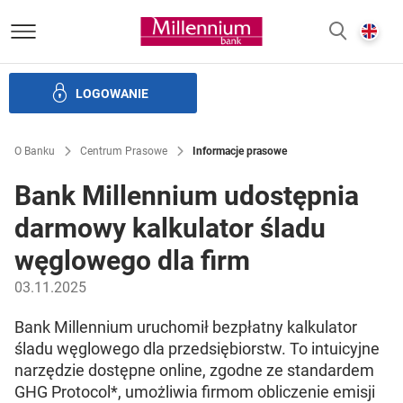
Bank Millennium homepage
E
SZUKAJ
z
LOGOWANIE
Banku i ład korporacyjny
Relacje Inwestorskie
Kariera
O Banku
Centrum Prasowe
Informacje prasowe
Bank Millennium udostępnia
darmowy kalkulator śladu
węglowego dla firm
03.11.2025
Bank Millennium uruchomił bezpłatny kalkulator
śladu węglowego dla przedsiębiorstw. To intuicyjne
narzędzie dostępne online, zgodne ze standardem
GHG Protocol*, umożliwia firmom obliczenie emisji