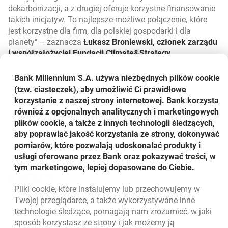
dekarbonizacji, a z drugiej oferuje korzystne finansowanie
takich inicjatyw. To najlepsze możliwe połączenie, które
jest korzystne dla firm, dla polskiej gospodarki i dla
planety
– zaznacza
Łukasz Broniewski, członek zarządu
i współzałożyciel Fundacji Climate&Strategy
.
Więcej informacji na
Bank Millennium S.A. używa niezbędnych plików
cookie
https://www.bankmillennium.pl/przedsiebiorstwa/kalkulat
(tzw. ciasteczek), aby umożliwić Ci prawidłowe
or-sladu-weglowego
korzystanie z naszej strony internetowej. Bank korzysta
również z opcjonalnych analitycznych i marketingowych
* GHG Protocol – najbardziej uznany na świecie zestaw
plików cookie, a także z innych technologii śledzących,
norm i standardów stosowanych do pomiaru emisji gazów
aby poprawiać jakość korzystania ze strony, dokonywać
cieplarnianych
pomiarów, które pozwalają udoskonalać produkty i
Udostępnij
usługi oferowane przez Bank oraz pokazywać treści, w
tym marketingowe, lepiej dopasowane do Ciebie.
Udostępnij
Udostępnij
Udostępnij
-
-
-
Pliki
cookie
, które instalujemy lub przechowujemy w
otwiera się w nowej karcie
otwiera się w nowej karcie
otwiera się w nowej karcie
Powrót do listy
Twojej przeglądarce, a także wykorzystywane inne
technologie śledzące, pomagają nam zrozumieć, w jaki
sposób korzystasz ze strony i jak możemy ją