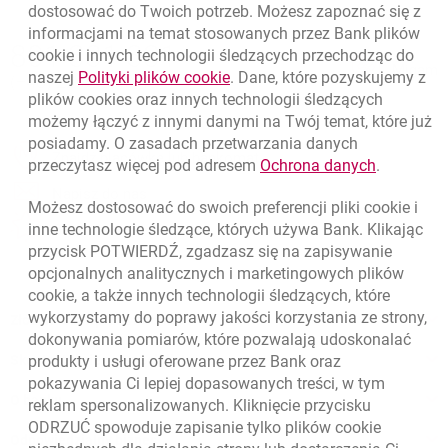
dostosować do Twoich potrzeb. Możesz zapoznać się z
informacjami na temat stosowanych przez Bank plików
Nawigacja dolna
801 331 331
cookie
i innych technologii śledzących przechodząc do
Zadzwoń do nas
Migam
link otwiera się w nowym oknie
naszej
Polityki plików
cookie
. Dane, które pozyskujemy z
(+48) 22 598 40 40
plików
cookies
oraz innych technologii śledzących
możemy łączyć z innymi danymi na Twój temat, które już
posiadamy. O zasadach przetwarzania danych
otwiera się w nowej karcie
Znajdź placówkę lub bankomat
link otwie
przeczytasz więcej pod adresem
Ochrona danych
.
otwiera się w nowej karcie
Napisz do nas
Możesz dostosować do swoich preferencji pliki
cookie
i
otwiera się w nowej karcie
inne technologie śledzące, których używa Bank. Klikając
Oceń nas
przycisk POTWIERDŹ, zgadzasz się na zapisywanie
opcjonalnych analitycznych i marketingowych plików
cookie
, a także innych technologii śledzących, które
wykorzystamy do poprawy jakości korzystania ze strony,
Złóż wniosek przez internet
dokonywania pomiarów, które pozwalają udoskonalać
produkty i usługi oferowane przez Bank oraz
Skontaktuj się ze Specjalistą
pokazywania Ci lepiej dopasowanych treści, w tym
O banku
reklam spersonalizowanych. Kliknięcie przycisku
ODRZUĆ spowoduje zapisanie tylko plików
cookie
Odpowiedzialny biznes