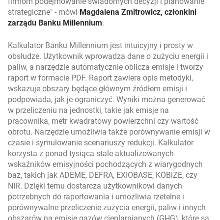
firmom podejmowanie świadomych decyzji i planowanie
strategiczne
- mówi
Magdalena Zmitrowicz, członkini
zarządu Banku Millennium
.
Kalkulator Banku Millennium jest intuicyjny i prosty w
obsłudze. Użytkownik wprowadza dane o zużyciu energii i
paliw, a narzędzie automatycznie oblicza emisje i tworzy
raport w formacie PDF. Raport zawiera opis metodyki,
wskazuje obszary będące głównym źródłem emisji i
podpowiada, jak je ograniczyć. Wyniki można generować
w przeliczeniu na jednostki, takie jak emisje na
pracownika, metr kwadratowy powierzchni czy wartość
obrotu. Narzędzie umożliwia także porównywanie emisji w
czasie i symulowanie scenariuszy redukcji. Kalkulator
korzysta z ponad tysiąca stale aktualizowanych
wskaźników emisyjności pochodzących z wiarygodnych
baz, takich jak ADEME, DEFRA, EXIOBASE, KOBiZE, czy
NIR. Dzięki temu dostarcza użytkownikowi danych
potrzebnych do raportowania i umożliwia rzetelne i
porównywalne przeliczenie zużycia energii, paliw i innych
obszarów na emisje gazów cieplarnianych (GHG), które są