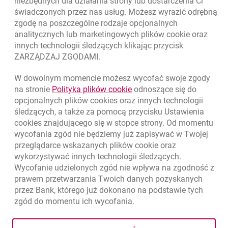
niezbędnych dla działania strony lub dostarczenia Ci
świadczonych przez nas usług. Możesz wyrazić odrębną
Regulacje zewnętrzne
zgodę na poszczególne rodzaje opcjonalnych
analitycznych lub marketingowych plików
cookie
oraz
innych technologii śledzących klikając przycisk
Kursy wymiany walut
ZARZĄDZAJ ZGODAMI.
WALUTA
KUPNO
SPRZEDAŻ
W dowolnym momencie możesz wycofać swoje zgody
Kursy wymiany walut. Data aktualizacji: 10.08.2026, 06:44:18
link otwiera się w nowym o
na stronie
Polityka plików
cookie
odnoszące się do
EUR
4.1385
4.461
opcjonalnych plików
cookies
oraz innych technologii
USD
3.5816
3.8606
śledzących, a także za pomocą przycisku Ustawienia
cookies
znajdującego się w stopce strony. Od momentu
CHF
4.4296
4.7748
wycofania zgód nie będziemy już zapisywać w Twojej
GBP
4.8326
5.2092
przeglądarce wskazanych plików
cookie
oraz
wykorzystywać innych technologii śledzących.
k
10.08.2026, 06:44:18
Zobacz wszystkie
Wycofanie udzielonych zgód nie wpływa na zgodność z
prawem przetwarzania Twoich danych pozyskanych
przez Bank, którego już dokonano na podstawie tych
zgód do momentu ich wycofania.
otwiera się w nowej karcie
otwiera 
Ochrona danych
Ustawienia
cookies
Zastrzeżenia prawne
otwiera się w nowej karcie
Mapa strony