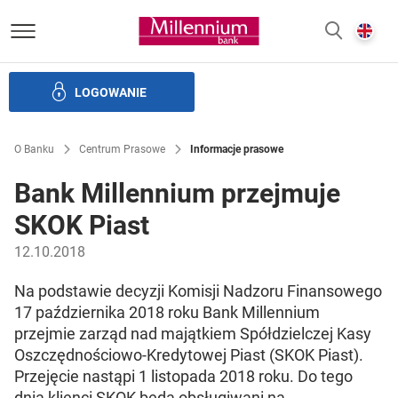
Bank Millennium homepage
E
SZUKAJ
z
LOGOWANIE
Banku i ład korporacyjny
Relacje Inwestorskie
Kariera
O Banku
Centrum Prasowe
Informacje prasowe
Bank Millennium przejmuje
SKOK Piast
12.10.2018
Na podstawie decyzji Komisji Nadzoru Finansowego
17 października 2018 roku Bank Millennium
przejmie zarząd nad majątkiem Spółdzielczej Kasy
Oszczędnościowo-Kredytowej Piast (SKOK Piast).
Przejęcie nastąpi 1 listopada 2018 roku. Do tego
dnia klienci SKOK będą obsługiwani na