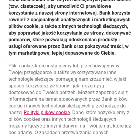
Oszczędnościowo-Kredytowych wspierany przez Komisję
(tzw. ciasteczek), aby umożliwić Ci prawidłowe
Nadzoru Finansowego i Bankowy Fundusz Gwarancyjny.
korzystanie z naszej strony internetowej. Bank korzysta
Przejęcie SKOK Piast wpisuje się w działania na rzecz
również z opcjonalnych analitycznych i marketingowych
stabilności krajowego systemu finansowego i zapewnienia
plików cookie, a także z innych technologii śledzących,
bezpieczeństwa wszystkim klientom instytucji
aby poprawiać jakość korzystania ze strony, dokonywać
finansowych w Polsce.
pomiarów, które pozwalają udoskonalać produkty i
Udostępnij
usługi oferowane przez Bank oraz pokazywać treści, w
tym marketingowe, lepiej dopasowane do Ciebie.
Udostępnij
Udostępnij
Udostępnij
-
-
-
Pliki
cookie
, które instalujemy lub przechowujemy w
otwiera się w nowej karcie
otwiera się w nowej karcie
otwiera się w nowej karcie
Powrót do listy
Twojej przeglądarce, a także wykorzystywane inne
technologie śledzące, pomagają nam zrozumieć, w jaki
sposób korzystasz ze strony i jak możemy ją
dostosować do Twoich potrzeb. Możesz zapoznać się z
informacjami na temat stosowanych przez Bank plików
Nawigacja dolna
801 331 331
cookie
i innych technologii śledzących przechodząc do
Zadzwoń do nas
Migam
link otwiera się w nowym oknie
naszej
Polityki plików
cookie
. Dane, które pozyskujemy z
(+48) 22 598 40 40
plików
cookies
oraz innych technologii śledzących
możemy łączyć z innymi danymi na Twój temat, które już
posiadamy. O zasadach przetwarzania danych
otwiera się w nowej karcie