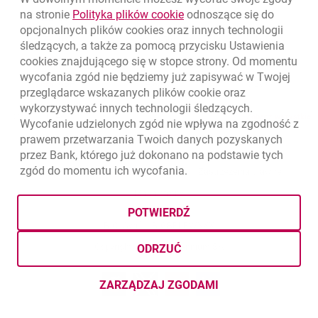
Kursy wymiany walut. Data aktualizacji: 5.08.2026, 12:49:02
link otwiera się w nowym o
na stronie
Polityka plików
cookie
odnoszące się do
EUR
4.1406
4.4633
opcjonalnych plików
cookies
oraz innych technologii
USD
3.5859
3.8653
śledzących, a także za pomocą przycisku Ustawienia
cookies
znajdującego się w stopce strony. Od momentu
CHF
4.4317
4.777
wycofania zgód nie będziemy już zapisywać w Twojej
GBP
4.8313
5.2077
przeglądarce wskazanych plików
cookie
oraz
wykorzystywać innych technologii śledzących.
k
5.08.2026, 12:49:02
Zobacz wszystkie
Wycofanie udzielonych zgód nie wpływa na zgodność z
prawem przetwarzania Twoich danych pozyskanych
przez Bank, którego już dokonano na podstawie tych
zgód do momentu ich wycofania.
otwiera się w nowej karcie
otwiera 
Ochrona danych
Ustawienia
cookies
Zastrzeżenia prawne
otwiera się w nowej karcie
Mapa strony
POTWIERDŹ
BIC (Swift): BIGBPLPWXXX
Copyright
© Bank Millennium SA
ODRZUĆ
Goodie
otwiera się w nowej karcie
Twitter
otwiera się w nowej karcie
YouTube
otwiera się w nowej karcie
LinkedIn
otwiera się w nowej kar
ZARZĄDZAJ ZGODAMI
DOTYCZĄCYMI PLIKÓW
COOKI