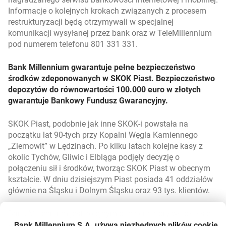
Informacje o kolejnych krokach związanych z procesem
restrukturyzacji będą otrzymywali w specjalnej
komunikacji wysyłanej przez bank oraz w TeleMillennium
pod numerem telefonu 801 331 331.
Bank Millennium gwarantuje pełne bezpieczeństwo
środków zdeponowanych w SKOK Piast. Bezpieczeństwo
depozytów do równowartości 100.000 euro w złotych
gwarantuje Bankowy Fundusz Gwarancyjny.
SKOK Piast
, podobnie jak inne SKOK-i powstała na
początku lat 90-tych przy Kopalni Węgla Kamiennego
„Ziemowit” w Lędzinach. Po kilku latach kolejne kasy z
okolic Tychów, Gliwic i Elbląga podjęły decyzję o
połączeniu sił i środków, tworząc SKOK Piast w obecnym
kształcie. W dniu dzisiejszym Piast posiada 41 oddziałów
głównie na Śląsku i Dolnym Śląsku oraz 93 tys. klientów.
Bank Millennium
jest kolejnym bankiem który włączył się
w proces naprawczy Spółdzielczych Kas
Bank Millennium S.A. używa niezbędnych plików
cookie