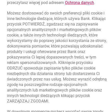
Znajdź placówkę lub bankomat
link otwie
przeczytasz więcej pod adresem
Ochrona danych
.
otwiera się w nowej karcie
Napisz do nas
Możesz dostosować do swoich preferencji pliki
cookie
i
otwiera się w nowej karcie
inne technologie śledzące, których używa Bank. Klikając
Oceń nas
przycisk POTWIERDŹ, zgadzasz się na zapisywanie
opcjonalnych analitycznych i marketingowych plików
cookie
, a także innych technologii śledzących, które
wykorzystamy do poprawy jakości korzystania ze strony,
Złóż wniosek przez internet
dokonywania pomiarów, które pozwalają udoskonalać
Skontaktuj się ze Specjalistą
produkty i usługi oferowane przez Bank oraz
pokazywania Ci lepiej dopasowanych treści, w tym
O banku
reklam spersonalizowanych. Kliknięcie przycisku
ODRZUĆ spowoduje zapisanie tylko plików
cookie
Odpowiedzialny biznes
niezbędnych dla działania strony lub dostarczenia Ci
świadczonych przez nas usług. Możesz wyrazić odrębną
Regulacje zewnętrzne
zgodę na poszczególne rodzaje opcjonalnych
analitycznych lub marketingowych plików
cookie
oraz
innych technologii śledzących klikając przycisk
Kursy wymiany walut
ZARZĄDZAJ ZGODAMI.
WALUTA
KUPNO
SPRZEDAŻ
W dowolnym momencie możesz wycofać swoje zgody