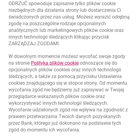
ODRZUĆ spowoduje zapisanie tylko plików
cookie
Odpowiedzialny biznes
niezbędnych dla działania strony lub dostarczenia Ci
świadczonych przez nas usług. Możesz wyrazić odrębną
Regulacje zewnętrzne
zgodę na poszczególne rodzaje opcjonalnych
analitycznych lub marketingowych plików
cookie
oraz
innych technologii śledzących klikając przycisk
Kursy wymiany walut
ZARZĄDZAJ ZGODAMI.
WALUTA
KUPNO
SPRZEDAŻ
W dowolnym momencie możesz wycofać swoje zgody
Kursy wymiany walut. Data aktualizacji: 7.08.2026, 12:53:25
link otwiera się w nowym o
na stronie
Polityka plików
cookie
odnoszące się do
EUR
4.1346
4.4568
opcjonalnych plików
cookies
oraz innych technologii
USD
3.5711
3.8493
śledzących, a także za pomocą przycisku Ustawienia
cookies
znajdującego się w stopce strony. Od momentu
CHF
4.4312
4.7764
wycofania zgód nie będziemy już zapisywać w Twojej
GBP
4.822
5.1978
przeglądarce wskazanych plików
cookie
oraz
wykorzystywać innych technologii śledzących.
k
7.08.2026, 12:53:25
Zobacz wszystkie
Wycofanie udzielonych zgód nie wpływa na zgodność z
prawem przetwarzania Twoich danych pozyskanych
przez Bank, którego już dokonano na podstawie tych
zgód do momentu ich wycofania.
otwiera się w nowej karcie
otwiera 
Ochrona danych
Ustawienia
cookies
Zastrzeżenia prawne