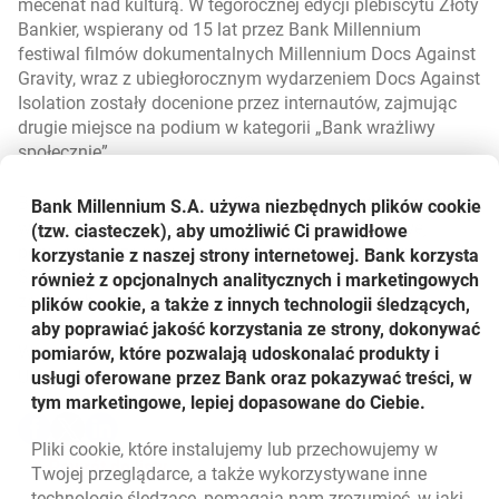
mecenat nad kulturą. W tegorocznej edycji plebiscytu Złoty
Bankier, wspierany od 15 lat przez Bank Millennium
festiwal filmów dokumentalnych Millennium Docs Against
Gravity, wraz z ubiegłorocznym wydarzeniem Docs Against
Isolation zostały docenione przez internautów, zajmując
drugie miejsce na podium w kategorii „Bank wrażliwy
społecznie”.
Bank Millennium od ponad 30 lat wspiera sztukę w niemal
Bank Millennium S.A. używa niezbędnych plików
cookie
wszystkich jej formach, sięgając do kultury niszowej i
(tzw. ciasteczek), aby umożliwić Ci prawidłowe
popularnej o zasięgu ogólnopolskim, jak i lokalnym.
korzystanie z naszej strony internetowej. Bank korzysta
Stawia na długofalową współpracę opartą na partnerskich
również z opcjonalnych analitycznych i marketingowych
zasadach.
plików cookie, a także z innych technologii śledzących,
aby poprawiać jakość korzystania ze strony, dokonywać
Więcej na stronie:
www.bankmillennium.pl
.
pomiarów, które pozwalają udoskonalać produkty i
Udostępnij
usługi oferowane przez Bank oraz pokazywać treści, w
tym marketingowe, lepiej dopasowane do Ciebie.
Udostępnij
Udostępnij
Udostępnij
-
-
-
Pliki
cookie
, które instalujemy lub przechowujemy w
otwiera się w nowej karcie
otwiera się w nowej karcie
otwiera się w nowej karcie
Powrót do listy
Twojej przeglądarce, a także wykorzystywane inne
technologie śledzące, pomagają nam zrozumieć, w jaki