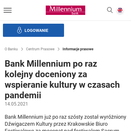
Bank Millennium homepage
E
SZUKAJ
z
LOGOWANIE
Banku i ład korporacyjny
Relacje Inwestorskie
Kariera
O Banku
Centrum Prasowe
Informacje prasowe
Bank Millennium po raz
kolejny doceniony za
wspieranie kultury w czasach
pandemii
14.05.2021
Bank Millennium już po raz szósty został wyróżniony
Dźwigaczem Kultury przez Krakowskie Biuro
Festiwalowe za mecenat nad festiwalem Sacrum