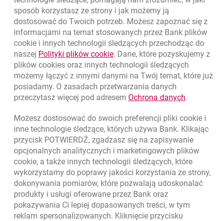
sposób korzystasz ze strony i jak możemy ją
dostosować do Twoich potrzeb. Możesz zapoznać się z
informacjami na temat stosowanych przez Bank plików
Nawigacja dolna
801 331 331
cookie
i innych technologii śledzących przechodząc do
Zadzwoń do nas
Migam
link otwiera się w nowym oknie
naszej
Polityki plików
cookie
. Dane, które pozyskujemy z
(+48) 22 598 40 40
plików
cookies
oraz innych technologii śledzących
możemy łączyć z innymi danymi na Twój temat, które już
posiadamy. O zasadach przetwarzania danych
otwiera się w nowej karcie
Znajdź placówkę lub bankomat
link otwie
przeczytasz więcej pod adresem
Ochrona danych
.
otwiera się w nowej karcie
Napisz do nas
Możesz dostosować do swoich preferencji pliki
cookie
i
otwiera się w nowej karcie
inne technologie śledzące, których używa Bank. Klikając
Oceń nas
przycisk POTWIERDŹ, zgadzasz się na zapisywanie
opcjonalnych analitycznych i marketingowych plików
cookie
, a także innych technologii śledzących, które
wykorzystamy do poprawy jakości korzystania ze strony,
Złóż wniosek przez internet
dokonywania pomiarów, które pozwalają udoskonalać
Skontaktuj się ze Specjalistą
produkty i usługi oferowane przez Bank oraz
pokazywania Ci lepiej dopasowanych treści, w tym
O banku
reklam spersonalizowanych. Kliknięcie przycisku