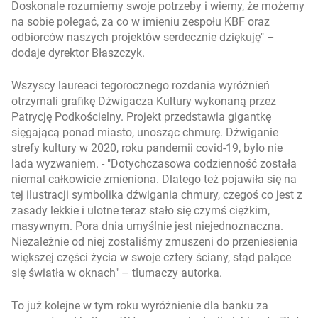
Doskonale rozumiemy swoje potrzeby i wiemy, że możemy
na sobie polegać, za co w imieniu zespołu KBF oraz
odbiorców naszych projektów serdecznie dziękuję
–
dodaje dyrektor Błaszczyk.
Wszyscy laureaci tegorocznego rozdania wyróżnień
otrzymali grafikę Dźwigacza Kultury wykonaną przez
Patrycję Podkościelny. Projekt przedstawia gigantkę
sięgającą ponad miasto, unosząc chmurę. Dźwiganie
strefy kultury w 2020, roku pandemii covid-19, było nie
lada wyzwaniem. -
Dotychczasowa codzienność została
niemal całkowicie zmieniona. Dlatego też pojawiła się na
tej ilustracji symbolika dźwigania chmury, czegoś co jest z
zasady lekkie i ulotne teraz stało się czymś ciężkim,
masywnym. Pora dnia umyślnie jest niejednoznaczna.
Niezależnie od niej zostaliśmy zmuszeni do przeniesienia
większej części życia w swoje cztery ściany, stąd palące
się światła w oknach
– tłumaczy autorka.
To już kolejne w tym roku wyróżnienie dla banku za