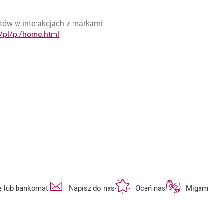
ntów w interakcjach z markami
otwiera się w nowej karcie
/pl/pl/home.html
otwiera się w nowej karcie
otwiera się w nowej karcie
otwiera się w n
ę lub bankomat
Napisz do nas
Oceń nas
Migam