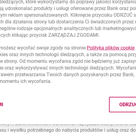
 tylko wewnątrz sektora, ale z całym rynkiem
- mówi Joao Bras 
 śledzących, które wykorzystamy do poprawy jakości korzystani
ą udoskonalać produkty i usługi oferowane przez Bank oraz po
tym reklam spersonalizowanych. Kliknięcie przycisku ODRZUĆ s
h dla działania strony lub dostarczenia Ci świadczonych przez
e najwyższa pozycja w kategorii banki, ale jeszcze bardziej fak
ególne rodzaje opcjonalnych analitycznych lub marketingowy
ajlepsze doświadczenia klientów. Znaleźliśmy się obok takich ik
zących klikając przycisk ZARZĄDZAJ ZGODAMI.
mym, że banki mogą również konkurować z love brandami z branż
enie ze strony klientów i dowód, że skutecznie realizujemy nasz
ożesz wycofać swoje zgody na stronie
Polityka plików
cookie
ziemy nacisk na to, żeby dostarczać rozwiązania spersonalizow
kies
oraz innych technologii śledzących, a także za pomocą pr
ów. Włączamy ich w proces projektowania i testowania nowych 
ce strony. Od momentu wycofania zgód nie będziemy już zapis
yjnym. Dbamy o transparentność. Tylko konsekwentna koncentr
ie
oraz wykorzystywać innych technologii śledzących. Wycofani
nam utrzymać się na szczycie
– mówi Aleksandra Gorbacz, Wyd
rawem przetwarzania Twoich danych pozyskanych przez Bank, 
nku Millennium.
 momentu ich wycofania.
zaobserwowano podobny jak w poprzedniej rozkład znaczenia po
Jak wcześniej, największy wpływ w Polsce mają filary Personali
sonalizacja. Klienci oczekują produktów i usług, które będą w
MI
ODRZU
CYMI PLIKÓW
COOKIES
nych potrzeb, przywiązując coraz większą uwagę do zindywidu
 którym Bank Millennium odnotował najwyższe oceny, klienci o
u i wysiłku potrzebnego do nabycia produktów i usług oraz do 