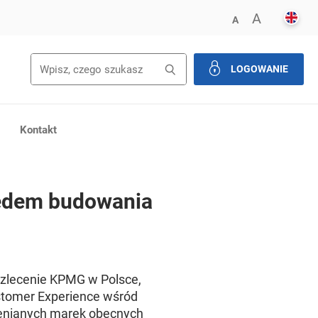
ENGL
POWIĘK
A
ZMNIEJSZ FONT
A
Wyszukiwanie
Wyszukaj
LOGOWANIE
zamknij
Kontakt
lędem budowania
 zlecenie KPMG w Polsce,
tomer Experience
wśród
ocenianych marek obecnych