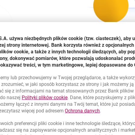
S.A. używa niezbędnych plików
cookie
(tzw. ciasteczek), aby 
zej strony internetowej. Bank korzysta również z opcjonalnych 
olsce powstało na podstawie badania opinii 5000 polskich ko
ików cookie, a także z innych technologii śledzących, aby po
nie doświadczeń w obszarze
Sześciu Filarów Customer Experie
trony, dokonywać pomiarów, które pozwalają udoskonalać produ
iwań, Czasu i wysiłku, Personalizacji i Empatii
. Klienci ocen
pokazywać treści, w tym marketingowe, lepiej dopasowane do 
lennium został najwyżej ocenioną marką wśród banków, osiągaj
 obszarze
Czas i wysiłek
.
lujemy lub przechowujemy w Twojej przeglądarce, a także wykor
zrozumieć, w jaki sposób korzystasz ze strony i jak możemy j
cji i gwałtownego rozwoju usług mobilnych, kiedy oczekiwania
ć się z informacjami na temat stosowanych przez Bank plikó
kluczowy wpływ na budowanie przewagi konkurencyjnej ma relac
link otwiera się w nowym oknie
 do naszej
Polityki plików
cookie
. Dane, które pozyskujemy z pl
m uwagi. Dlatego już od wielu lat ukierunkowanie na jakość i d
możemy łączyć z innymi danymi na Twój temat, które już posia
nt naszej strategii. I jak pokazują wyniki badania, realizowany
link otwiera się
rzeczytasz więcej pod adresem
Ochrona danych
.
klientów to dla banku powód do ogromnej dumy, szczególnie że 
 też ponowna obecność banku wśród dziesięciu najlepiej ocenia
oich preferencji pliki
cookie
i inne technologie śledzące, któr
 zestawieniu, na miejsce siódme, ponieważ zdajemy sobie spr
dzasz się na zapisywanie opcjonalnych analitycznych i mark