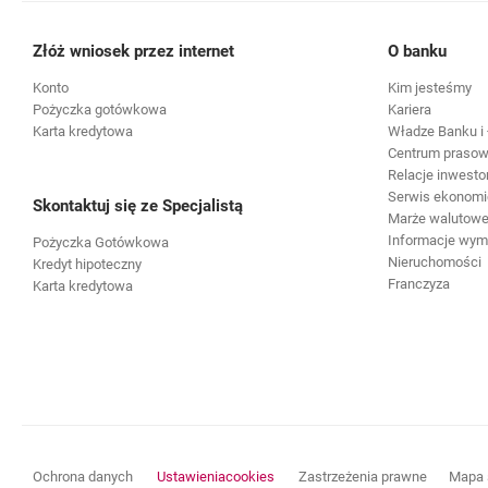
Złóż wniosek przez internet
O banku
Konto
Kim jesteśmy
Pożyczka gotówkowa
Kariera
Karta kredytowa
Władze Banku i 
Centrum praso
Relacje inwesto
Serwis ekonomi
Skontaktuj się ze Specjalistą
Marże walutowe 
Informacje wy
Pożyczka Gotówkowa
Nieruchomości
Kredyt hipoteczny
Franczyza
Karta kredytowa
otwiera się w nowej karcie
otwiera s
Ochrona danych
Ustawienia
cookies
Zastrzeżenia prawne
Mapa 