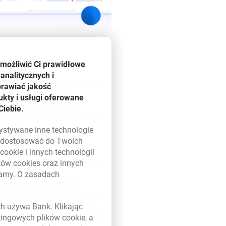
umożliwić Ci prawidłowe
analitycznych i
nsumentów, oceniających marki
prawiać jakość
nce – Wiarygodności,
kty i usługi oferowane
ili prawie 200 marek w
Ciebie.
ąc najlepszy wynik aż w pięciu
zystywane inne technologie
ą dostosować do Twoich
 klientów przenoszone są
w
cookie
i innych technologii
ja z klientem, stawianie jego
ików
cookies
oraz innych
bałość o najlepsze
damy. O zasadach
 jest przez nas bardzo
 w nowym oknie
otrzymujemy je już drugi rok z
nych marek w Polsce i nasz
ych używa Bank. Klikając
awę, że pod względem Customer
etingowych plików
cookie
, a