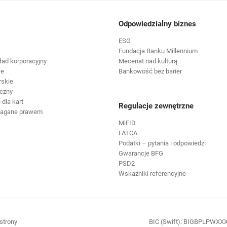
Odpowiedzialny biznes
ESG
Fundacja Banku Millennium
ład korporacyjny
Mecenat nad kulturą
we
Bankowość bez barier
rskie
czny
dla kart
Regulacje zewnętrzne
magane prawem
MiFID
FATCA
Podatki – pytania i odpowiedzi
Gwarancje BFG
PSD2
Wskaźniki referencyjne
ię w nowej karcie
otwiera się w nowej karcie
strony
BIC (Swift): BIGBPLPWXX