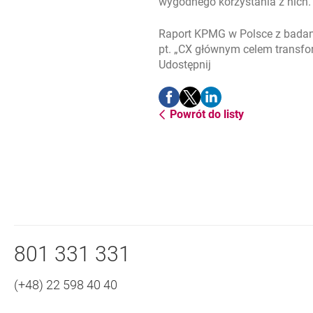
wygodnego korzystania z nich.
Raport KPMG w Polsce z badani
pt. „CX głównym celem transfo
Udostępnij
Udostępnij
Udostępnij
Udostępnij
-
-
-
Powrót do listy
otwiera się w nowej karcie
otwiera się w nowej karcie
otwiera się w nowej ka
Nawigacja dolna
Zadzwoń do nas
801 331 331
(+48) 22 598 40 40