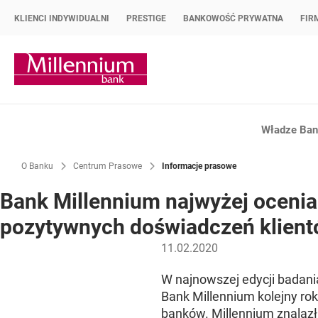
KLIENCI INDYWIDUALNI
PRESTIGE
BANKOWOŚĆ PRYWATNA
FIR
Strona główna Bank Millennium
Władze Bank
O Banku
Centrum Prasowe
Informacje prasowe
Bank Millennium najwyżej ocen
pozytywnych doświadczeń klien
11.02.2020
W najnowszej edycji badan
Bank Millennium kolejny ro
banków. Millennium znalazł