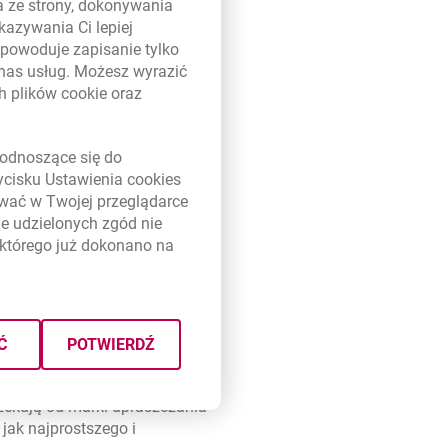
Jorge, Prezes Zarządu Banku
a ze strony, dokonywania
kazywania Ci lepiej
powoduje zapisanie tylko
 nas usług. Możesz wyrazić
t, że po raz kolejny jesteśmy w
ch plików
cookie
oraz
on personalizacji jak Spotify
y rozrywkowej, jubilerskiej
ą strategię opartą na
link otwiera się w nowym oknie
odnoszące się do
ane, najbardziej dopasowane do
zycisku Ustawienia
cookies
produktów i usług, zarówno w
ywać w Twojej przeglądarce
acja na każdym z obszarów
e udzielonych zgód nie
ział Zarządzania
którego już dokonano na
szczególnych filarów na
zacji i Wiarygodności, przy
 jak największym stopniu
Ć
POTWIERDŹ
alizowanego sposobu obsługi.
czekują od marki upraszczania
jak najprostszego i