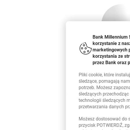
Bank Millennium 
korzystanie z nas
Zestawienie TOP 100 Marek w P
marketingowych pl
pod kątem oferowanych przez 
korzystania ze s
Rozwiązywania problemów, Oczek
przez Bank oraz 
dziesięciu sektorach. Bank Mil
filarach, z najwyższą oceną w
Pliki
cookie
, które insta
śledzące, pomagają nam 
- W dobie powszechnej cyfryza
potrzeb. Możesz zapozna
pomiędzy markami i branżami, 
śledzących przechodząc
potrzeb i zadowolenia w centru
technologii śledzących 
doświadczenia klientów to eleme
przetwarzania danych p
skutecznie. Tak wysokie oceny 
rzędu. Niezmiernie ważna jest
Możesz dostosować do sw
awans aż o dwie pozycje w tym
przycisk POTWIERDŹ, zga