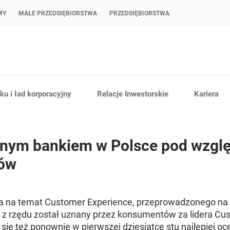
MY
MAŁE PRZEDSIĘBIORSTWA
PRZEDSIĘBIORSTWA
u i ład korporacyjny
Relacje Inwestorskie
Kariera
ianym bankiem w Polsce pod wzg
tów
ia na temat
Customer Experience
, przeprowadzonego na
k z rzędu został uznany przez konsumentów za lidera
Cus
 się też ponownie w pierwszej dziesiątce stu najlepiej 