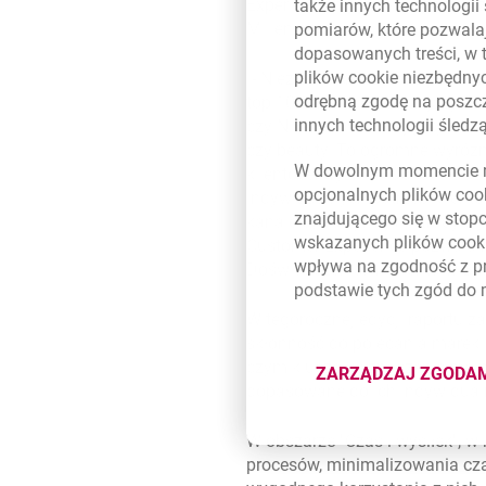
Experience nie konkurujemy już
także innych technologii
Millennium.
pomiarów, które pozwalaj
dopasowanych treści, w 
plików
cookie
niezbędnyc
- Niezwykle cieszy nas ponowni
odrębną zgodę na poszcz
top 10 marek dostarczających n
innych technologii śled
czy Nike, udowadniając tym sa
czy beauty. To ogromne wyróżni
W dowolnym momencie m
klientocentryzmie. Od lat kład
opcjonalnych plików
coo
indywidualnych potrzeb klient
znajdującego się w stop
kanale cyfrowym, jak i tradyc
wskazanych plików
cook
Customer Experience pozwala 
wpływa na zgodność z p
Doświadczeniami Klienta w Ba
podstawie tych zgód do
W tegorocznej edycji raportu 
skłonność do polecania marek. 
czym kluczowe znaczenie ma per
ZARZĄDZAJ ZGODA
DOTYCZĄ
dopasowane do ich indywidual
W obszarze
Czas i wysiłek
, w
procesów, minimalizowania czas