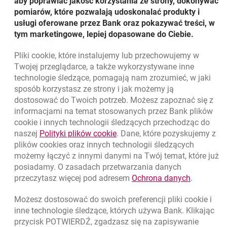
Szczegółowa agenda wydarzenia znajduje się tutaj:
aby poprawiać jakość korzystania ze strony, dokonywać
link otwiera się w 
otwiera się w nowej 
www.efcongress.com/program-ekf-2023
.
pomiarów, które pozwalają udoskonalać produkty i
Udostępnij
usługi oferowane przez Bank oraz pokazywać treści, w
tym marketingowe, lepiej dopasowane do Ciebie.
Udostępnij
Udostępnij
Udostępnij
-
-
-
Pliki
cookie
, które instalujemy lub przechowujemy w
otwiera się w nowej karcie
otwiera się w nowej karcie
otwiera się w nowej karcie
Powrót do listy
Twojej przeglądarce, a także wykorzystywane inne
technologie śledzące, pomagają nam zrozumieć, w jaki
sposób korzystasz ze strony i jak możemy ją
dostosować do Twoich potrzeb. Możesz zapoznać się z
informacjami na temat stosowanych przez Bank plików
Nawigacja dolna
801 331 331
cookie
i innych technologii śledzących przechodząc do
Zadzwoń do nas
Migam
link otwiera się w nowym oknie
naszej
Polityki plików
cookie
. Dane, które pozyskujemy z
(+48) 22 598 40 40
plików
cookies
oraz innych technologii śledzących
możemy łączyć z innymi danymi na Twój temat, które już
posiadamy. O zasadach przetwarzania danych
otwiera się w nowej karcie
Znajdź placówkę lub bankomat
link otwie
przeczytasz więcej pod adresem
Ochrona danych
.
otwiera się w nowej karcie
Napisz do nas
Możesz dostosować do swoich preferencji pliki
cookie
i
otwiera się w nowej karcie
inne technologie śledzące, których używa Bank. Klikając
Oceń nas
przycisk POTWIERDŹ, zgadzasz się na zapisywanie