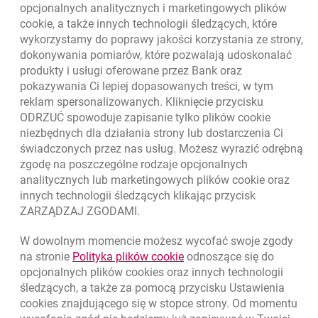
opcjonalnych analitycznych i marketingowych plików
cookie
, a także innych technologii śledzących, które
wykorzystamy do poprawy jakości korzystania ze strony,
Złóż wniosek przez internet
dokonywania pomiarów, które pozwalają udoskonalać
Skontaktuj się ze Specjalistą
produkty i usługi oferowane przez Bank oraz
pokazywania Ci lepiej dopasowanych treści, w tym
O banku
reklam spersonalizowanych. Kliknięcie przycisku
ODRZUĆ spowoduje zapisanie tylko plików
cookie
Odpowiedzialny biznes
niezbędnych dla działania strony lub dostarczenia Ci
świadczonych przez nas usług. Możesz wyrazić odrębną
Regulacje zewnętrzne
zgodę na poszczególne rodzaje opcjonalnych
analitycznych lub marketingowych plików
cookie
oraz
innych technologii śledzących klikając przycisk
Kursy wymiany walut
ZARZĄDZAJ ZGODAMI.
WALUTA
KUPNO
SPRZEDAŻ
W dowolnym momencie możesz wycofać swoje zgody
Kursy wymiany walut. Data aktualizacji: 6.08.2026, 09:37:30
link otwiera się w nowym o
na stronie
Polityka plików
cookie
odnoszące się do
EUR
4.139
4.4615
opcjonalnych plików
cookies
oraz innych technologii
USD
3.5854
3.8648
śledzących, a także za pomocą przycisku Ustawienia
cookies
znajdującego się w stopce strony. Od momentu
CHF
4.436
4.7817