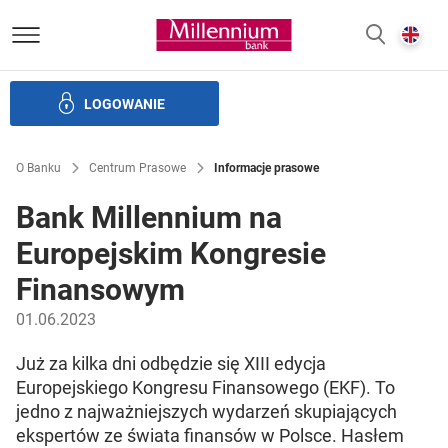
Bank Millennium homepage
E
SZUKAJ
z
LOGOWANIE
Banku i ład korporacyjny
Relacje Inwestorskie
Kariera
O Banku
Centrum Prasowe
Informacje prasowe
Bank Millennium na
Europejskim Kongresie
Finansowym
01.06.2023
Już za kilka dni odbędzie się XIII edycja
Europejskiego Kongresu Finansowego (EKF). To
jedno z najważniejszych wydarzeń skupiających
ekspertów ze świata finansów w Polsce. Hasłem