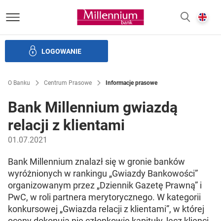
Bank Millennium homepage
E
SZUKAJ
z
LOGOWANIE
Banku i ład korporacyjny
Relacje Inwestorskie
Kariera
O Banku
Centrum Prasowe
Informacje prasowe
Bank Millennium gwiazdą
relacji z klientami
01.07.2021
Bank Millennium znalazł się w gronie banków
wyróżnionych w rankingu „Gwiazdy Bankowości”
organizowanym przez „Dziennik Gazetę Prawną” i
PwC, w roli partnera merytorycznego. W kategorii
konkursowej „Gwiazda relacji z klientami”, w której
oceny dokonują nie członkowie kapituły, lecz klienci