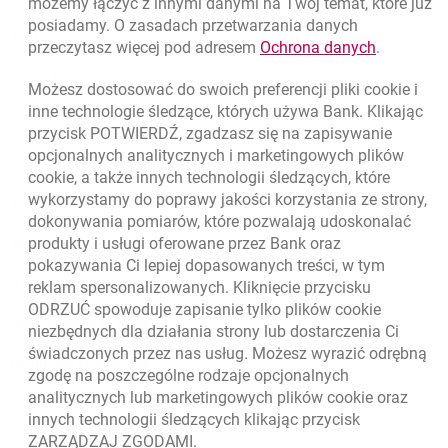
możemy łączyć z innymi danymi na Twój temat, które już
posiadamy. O zasadach przetwarzania danych
otwiera się w nowej karcie
Znajdź placówkę lub bankomat
link otwie
przeczytasz więcej pod adresem
Ochrona danych
.
otwiera się w nowej karcie
Napisz do nas
Możesz dostosować do swoich preferencji pliki
cookie
i
otwiera się w nowej karcie
inne technologie śledzące, których używa Bank. Klikając
Oceń nas
przycisk POTWIERDŹ, zgadzasz się na zapisywanie
opcjonalnych analitycznych i marketingowych plików
cookie
, a także innych technologii śledzących, które
wykorzystamy do poprawy jakości korzystania ze strony,
Złóż wniosek przez internet
dokonywania pomiarów, które pozwalają udoskonalać
produkty i usługi oferowane przez Bank oraz
Skontaktuj się ze Specjalistą
pokazywania Ci lepiej dopasowanych treści, w tym
O banku
reklam spersonalizowanych. Kliknięcie przycisku
ODRZUĆ spowoduje zapisanie tylko plików
cookie
Odpowiedzialny biznes
niezbędnych dla działania strony lub dostarczenia Ci
świadczonych przez nas usług. Możesz wyrazić odrębną
Regulacje zewnętrzne
zgodę na poszczególne rodzaje opcjonalnych
analitycznych lub marketingowych plików
cookie
oraz
innych technologii śledzących klikając przycisk
ZARZĄDZAJ ZGODAMI.