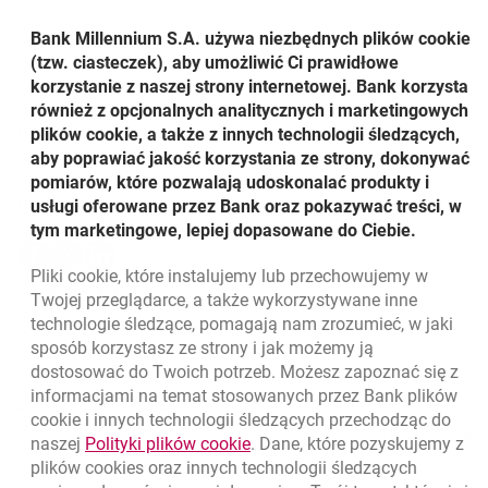
a ranking „Dziennika Gazety Prawnej” potwierdził, że
znajdujemy się w czołówce najlepszych jakościowo firm w
Bank Millennium S.A. używa niezbędnych plików
cookie
Polsce. Jest to zasługa przede wszystkim ludzi –
(tzw. ciasteczek), aby umożliwić Ci prawidłowe
zespołów bezpośrednio obsługujących klientów, ale też
korzystanie z naszej strony internetowej. Bank korzysta
przyjaznych procesów i nowoczesnych rozwiązań
również z opcjonalnych analitycznych i marketingowych
technologicznych, niezbędnych w trudnym okresie
plików cookie, a także z innych technologii śledzących,
pandemii
– powiedziała
Iwona Jarzębska
, Dyrektor ds.
aby poprawiać jakość korzystania ze strony, dokonywać
Public Relations Banku Millennium.
pomiarów, które pozwalają udoskonalać produkty i
Udostępnij
usługi oferowane przez Bank oraz pokazywać treści, w
tym marketingowe, lepiej dopasowane do Ciebie.
Udostępnij
Udostępnij
Udostępnij
-
-
-
Pliki
cookie
, które instalujemy lub przechowujemy w
otwiera się w nowej karcie
otwiera się w nowej karcie
otwiera się w nowej karcie
Powrót do listy
Twojej przeglądarce, a także wykorzystywane inne
technologie śledzące, pomagają nam zrozumieć, w jaki
sposób korzystasz ze strony i jak możemy ją
dostosować do Twoich potrzeb. Możesz zapoznać się z
informacjami na temat stosowanych przez Bank plików
Nawigacja dolna
801 331 331
cookie
i innych technologii śledzących przechodząc do
Zadzwoń do nas
Migam
link otwiera się w nowym oknie
naszej
Polityki plików
cookie
. Dane, które pozyskujemy z
(+48) 22 598 40 40
plików
cookies
oraz innych technologii śledzących