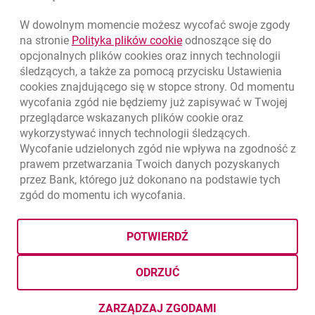
W dowolnym momencie możesz wycofać swoje zgody
link otwiera się w nowym o
na stronie
Polityka plików
cookie
odnoszące się do
opcjonalnych plików
cookies
oraz innych technologii
śledzących, a także za pomocą przycisku Ustawienia
cookies
znajdującego się w stopce strony. Od momentu
wycofania zgód nie będziemy już zapisywać w Twojej
przeglądarce wskazanych plików
cookie
oraz
wykorzystywać innych technologii śledzących.
Wycofanie udzielonych zgód nie wpływa na zgodność z
prawem przetwarzania Twoich danych pozyskanych
przez Bank, którego już dokonano na podstawie tych
zgód do momentu ich wycofania.
otwiera się w nowej karcie
otwiera 
Ochrona danych
Ustawienia
cookies
Zastrzeżenia prawne
otwiera się w nowej karcie
Mapa strony
POTWIERDŹ
BIC (Swift): BIGBPLPWXXX
Copyright
© Bank Millennium SA
ODRZUĆ
Goodie
otwiera się w nowej karcie
Twitter
otwiera się w nowej karcie
YouTube
otwiera się w nowej karcie
LinkedIn
otwiera się w nowej kar
ZARZĄDZAJ ZGODAMI