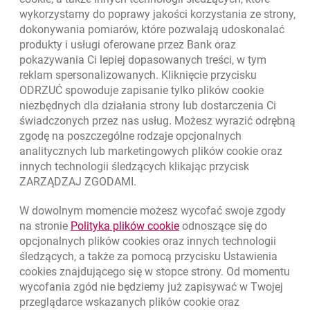
wykorzystamy do poprawy jakości korzystania ze strony,
Złóż wniosek przez internet
dokonywania pomiarów, które pozwalają udoskonalać
produkty i usługi oferowane przez Bank oraz
Skontaktuj się ze Specjalistą
pokazywania Ci lepiej dopasowanych treści, w tym
O banku
reklam spersonalizowanych. Kliknięcie przycisku
ODRZUĆ spowoduje zapisanie tylko plików
cookie
Odpowiedzialny biznes
niezbędnych dla działania strony lub dostarczenia Ci
świadczonych przez nas usług. Możesz wyrazić odrębną
Regulacje zewnętrzne
zgodę na poszczególne rodzaje opcjonalnych
analitycznych lub marketingowych plików
cookie
oraz
innych technologii śledzących klikając przycisk
Kursy wymiany walut
ZARZĄDZAJ ZGODAMI.
WALUTA
KUPNO
SPRZEDAŻ
W dowolnym momencie możesz wycofać swoje zgody
Kursy wymiany walut. Data aktualizacji: 6.08.2026, 12:54:32
link otwiera się w nowym o
na stronie
Polityka plików
cookie
odnoszące się do
EUR
4.1358
4.4581
opcjonalnych plików
cookies
oraz innych technologii
USD
3.5845
3.8639
śledzących, a także za pomocą przycisku Ustawienia
cookies
znajdującego się w stopce strony. Od momentu
CHF
4.4248
4.7696
wycofania zgód nie będziemy już zapisywać w Twojej
GBP
4.8262
5.2023
przeglądarce wskazanych plików
cookie
oraz