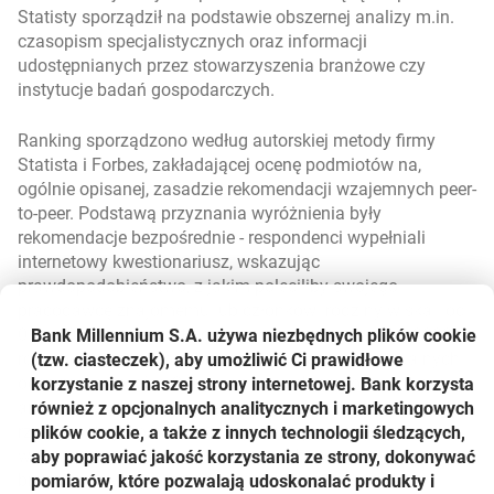
Statisty sporządził na podstawie obszernej analizy m.in.
czasopism specjalistycznych oraz informacji
udostępnianych przez stowarzyszenia branżowe czy
instytucje badań gospodarczych.
Ranking sporządzono według autorskiej metody firmy
Statista i Forbes, zakładającej ocenę podmiotów na,
ogólnie opisanej, zasadzie rekomendacji wzajemnych peer-
to-peer. Podstawą przyznania wyróżnienia były
rekomendacje bezpośrednie
- respondenci wypełniali
internetowy kwestionariusz, wskazując
prawdopodobieństwo, z jakim poleciliby swojego
pracodawcę znajomemu lub członkowi rodziny w skali od
0 do 10. Badanie zostało przeprowadzone jesienią 2022
Bank Millennium S.A. używa niezbędnych plików
cookie
roku, podczas niego zebrano 190 tysięcy indywidualnych
(tzw. ciasteczek), aby umożliwić Ci prawidłowe
ocen pracowników. Ocenili oni swoich pracodawców w
korzystanie z naszej strony internetowej. Bank korzysta
anonimowej ankiecie, dzięki czemu zbadana została
również z opcjonalnych analitycznych i marketingowych
rzeczywista jakość oferowanych miejsc pracy - a nie
plików cookie, a także z innych technologii śledzących,
wyłącznie sukces przeprowadzanych kampanii employer
aby poprawiać jakość korzystania ze strony, dokonywać
brandingowych.
pomiarów, które pozwalają udoskonalać produkty i