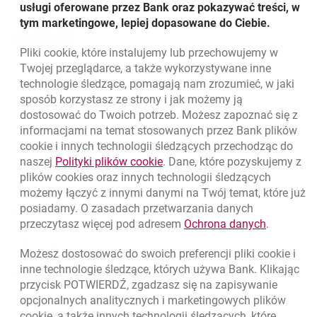
Udostępnij
usługi oferowane przez Bank oraz pokazywać treści, w
tym marketingowe, lepiej dopasowane do Ciebie.
Udostępnij
Udostępnij
Udostępnij
-
-
-
Pliki
cookie
, które instalujemy lub przechowujemy w
otwiera się w nowej karcie
otwiera się w nowej karcie
otwiera się w nowej karcie
Powrót do listy
Twojej przeglądarce, a także wykorzystywane inne
technologie śledzące, pomagają nam zrozumieć, w jaki
sposób korzystasz ze strony i jak możemy ją
dostosować do Twoich potrzeb. Możesz zapoznać się z
informacjami na temat stosowanych przez Bank plików
Nawigacja dolna
801 331 331
cookie
i innych technologii śledzących przechodząc do
Zadzwoń do nas
Migam
link otwiera się w nowym oknie
naszej
Polityki plików
cookie
. Dane, które pozyskujemy z
(+48) 22 598 40 40
plików
cookies
oraz innych technologii śledzących
możemy łączyć z innymi danymi na Twój temat, które już
posiadamy. O zasadach przetwarzania danych
otwiera się w nowej karcie
Znajdź placówkę lub bankomat
link otwie
przeczytasz więcej pod adresem
Ochrona danych
.
otwiera się w nowej karcie
Napisz do nas
Możesz dostosować do swoich preferencji pliki
cookie
i
otwiera się w nowej karcie
inne technologie śledzące, których używa Bank. Klikając
Oceń nas
przycisk POTWIERDŹ, zgadzasz się na zapisywanie
opcjonalnych analitycznych i marketingowych plików
cookie
, a także innych technologii śledzących, które