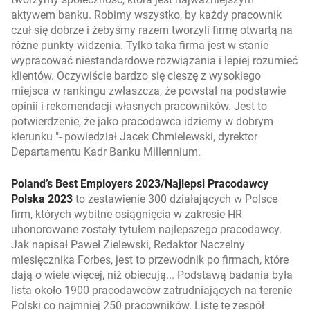
aktywem banku. Robimy wszystko, by każdy pracownik
czuł się dobrze i żebyśmy razem tworzyli firmę otwartą na
różne punkty widzenia. Tylko taka firma jest w stanie
wypracować niestandardowe rozwiązania i lepiej rozumieć
klientów. Oczywiście bardzo się cieszę z wysokiego
miejsca w rankingu zwłaszcza, że powstał na podstawie
opinii i rekomendacji własnych pracowników. Jest to
potwierdzenie, że jako pracodawca idziemy w dobrym
kierunku
- powiedział Jacek Chmielewski, dyrektor
Departamentu Kadr Banku Millennium.
Poland’s Best Employers 2023/Najlepsi Pracodawcy
Polska 2023
to zestawienie 300 działających w Polsce
firm, których wybitne osiągnięcia w zakresie HR
uhonorowane zostały tytułem najlepszego pracodawcy.
Jak napisał Paweł Zielewski, Redaktor Naczelny
miesięcznika Forbes, jest to przewodnik po firmach, które
dają o wiele więcej, niż obiecują... Podstawą badania była
lista około 1900 pracodawców zatrudniających na terenie
Polski co najmniej 250 pracowników. Listę tę zespół