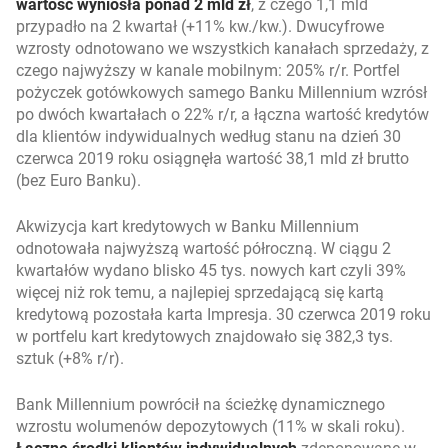
wartość wyniosła ponad 2 mld zł
, z czego 1,1 mld
przypadło na 2 kwartał (+11% kw./kw.). Dwucyfrowe
wzrosty odnotowano we wszystkich kanałach sprzedaży, z
czego najwyższy w kanale mobilnym: 205% r/r. Portfel
pożyczek gotówkowych samego Banku Millennium wzrósł
po dwóch kwartałach o 22% r/r, a łączna wartość kredytów
dla klientów indywidualnych według stanu na dzień 30
czerwca 2019 roku osiągnęła wartość 38,1 mld zł brutto
(bez Euro Banku).
Akwizycja kart kredytowych w Banku Millennium
odnotowała najwyższą wartość półroczną. W ciągu 2
kwartałów wydano blisko 45 tys. nowych kart czyli 39%
więcej niż rok temu, a najlepiej sprzedającą się kartą
kredytową pozostała karta Impresja. 30 czerwca 2019 roku
w portfelu kart kredytowych znajdowało się 382,3 tys.
sztuk (+8% r/r).
Bank Millennium powrócił na ścieżkę dynamicznego
wzrostu wolumenów depozytowych (11% w skali roku).