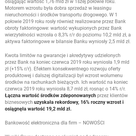
osiągając wartość 1,76 mld zł w 1szej połowie roku.
Motorem wzrostu była dobra sprzedaż w leasingu
nieruchomości i środków transportu drogowego. W 1
połowie 2019 roku rosły również realizowane przez Bank
obroty faktoringowe: wartość wykupionych przez Bank
wierzytelności wzrosła o 8,3% r/r do poziomu 10,2 mld zł, a
aktywa faktoringowe w bilansie Banku wyniosły 2,5 mld zł.
Kwota limitów na gwarancje i akredytywy udzielonych
przez Bank na koniec czerwca 2019 roku wyniosła 1,9 mld
zł (+15% r/r). Efektem konsekwentnego rozwoju oferty
produktowej i dalszej digitalizacji był wzrost wolumenu
środków na rachunkach bieżących. Ich wartość na koniec
czerwca 2019 roku wyniosła 8,7 mld zł, rosnąc o 14% r/r.
Łączna wartość środków zdeponowanych
przez klientów
biznesowych
uzyskała rekordowy, 16% roczny wzrost i
osiągnęła wartość 19,2 mld zł.
Bankowość elektroniczna dla firm – NOWOŚCI