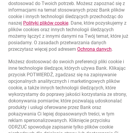
dostosować do Twoich potrzeb. Możesz zapoznać się z
informacjami na temat stosowanych przez Bank plików
Nawigacja dolna
801 331 331
cookie
i innych technologii śledzących przechodząc do
Zadzwoń do nas
Migam
link otwiera się w nowym oknie
naszej
Polityki plików
cookie
. Dane, które pozyskujemy z
(+48) 22 598 40 40
plików
cookies
oraz innych technologii śledzących
możemy łączyć z innymi danymi na Twój temat, które już
posiadamy. O zasadach przetwarzania danych
otwiera się w nowej karcie
Znajdź placówkę lub bankomat
link otwie
przeczytasz więcej pod adresem
Ochrona danych
.
otwiera się w nowej karcie
Napisz do nas
Możesz dostosować do swoich preferencji pliki
cookie
i
otwiera się w nowej karcie
inne technologie śledzące, których używa Bank. Klikając
Oceń nas
przycisk POTWIERDŹ, zgadzasz się na zapisywanie
opcjonalnych analitycznych i marketingowych plików
cookie
, a także innych technologii śledzących, które
wykorzystamy do poprawy jakości korzystania ze strony,
Złóż wniosek przez internet
dokonywania pomiarów, które pozwalają udoskonalać
produkty i usługi oferowane przez Bank oraz
Skontaktuj się ze Specjalistą
pokazywania Ci lepiej dopasowanych treści, w tym
O banku
reklam spersonalizowanych. Kliknięcie przycisku
ODRZUĆ spowoduje zapisanie tylko plików
cookie
Odpowiedzialny biznes