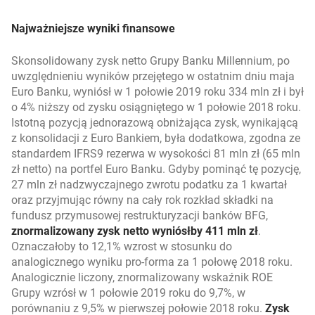
Najważniejsze wyniki finansowe
Skonsolidowany zysk netto Grupy Banku Millennium, po
uwzględnieniu wyników przejętego w ostatnim dniu maja
Euro Banku, wyniósł w 1 połowie 2019 roku 334 mln zł i był
o 4% niższy od zysku osiągniętego w 1 połowie 2018 roku.
Istotną pozycją jednorazową obniżająca zysk, wynikającą
z konsolidacji z Euro Bankiem, była dodatkowa, zgodna ze
standardem IFRS9 rezerwa w wysokości 81 mln zł (65 mln
zł netto) na portfel Euro Banku. Gdyby pominąć tę pozycję,
27 mln zł nadzwyczajnego zwrotu podatku za 1 kwartał
oraz przyjmując równy na cały rok rozkład składki na
fundusz przymusowej restrukturyzacji banków BFG,
znormalizowany zysk netto wyniósłby 411 mln zł
.
Oznaczałoby to 12,1% wzrost w stosunku do
analogicznego wyniku pro-forma za 1 połowę 2018 roku.
Analogicznie liczony, znormalizowany wskaźnik ROE
Grupy wzrósł w 1 połowie 2019 roku do 9,7%, w
porównaniu z 9,5% w pierwszej połowie 2018 roku.
Zysk