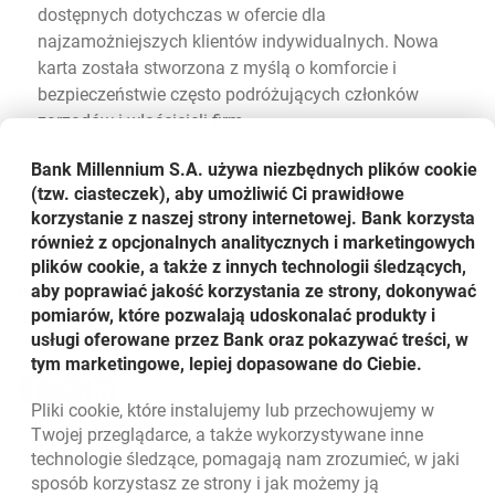
dostępnych dotychczas w ofercie dla
najzamożniejszych klientów indywidualnych. Nowa
karta została stworzona z myślą o komforcie i
bezpieczeństwie często podróżujących członków
zarządów i właścicieli firm.
wdrożenie usługi ApplePay
(zbliżeniowe płatności
Bank Millennium S.A. używa niezbędnych plików
cookie
telefonem i smartwatchem z systemem iOS) dla
(tzw. ciasteczek), aby umożliwić Ci prawidłowe
korzystanie z naszej strony internetowej. Bank korzysta
użytkowników wszystkich kart korporacyjnych.
również z opcjonalnych analitycznych i marketingowych
Wyniki Grupy dostępne są również pod adresem:
plików cookie, a także z innych technologii śledzących,
https://www.bankmillennium.pl/o-banku/relacje-
aby poprawiać jakość korzystania ze strony, dokonywać
inwestorskie
pomiarów, które pozwalają udoskonalać produkty i
Udostępnij
usługi oferowane przez Bank oraz pokazywać treści, w
tym marketingowe, lepiej dopasowane do Ciebie.
Udostępnij
Udostępnij
Udostępnij
-
-
-
Pliki
cookie
, które instalujemy lub przechowujemy w
otwiera się w nowej karcie
otwiera się w nowej karcie
otwiera się w nowej karcie
Powrót do listy
Twojej przeglądarce, a także wykorzystywane inne
technologie śledzące, pomagają nam zrozumieć, w jaki
sposób korzystasz ze strony i jak możemy ją