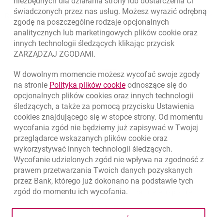
niezbędnych dla działania strony lub dostarczenia Ci
świadczonych przez nas usług. Możesz wyrazić odrębną
Regulacje zewnętrzne
zgodę na poszczególne rodzaje opcjonalnych
analitycznych lub marketingowych plików
cookie
oraz
innych technologii śledzących klikając przycisk
ZARZĄDZAJ ZGODAMI.
W dowolnym momencie możesz wycofać swoje zgody
link otwiera się w nowym o
na stronie
Polityka plików
cookie
odnoszące się do
opcjonalnych plików
cookies
oraz innych technologii
śledzących, a także za pomocą przycisku Ustawienia
cookies
znajdującego się w stopce strony. Od momentu
wycofania zgód nie będziemy już zapisywać w Twojej
przeglądarce wskazanych plików
cookie
oraz
wykorzystywać innych technologii śledzących.
Wycofanie udzielonych zgód nie wpływa na zgodność z
prawem przetwarzania Twoich danych pozyskanych
przez Bank, którego już dokonano na podstawie tych
zgód do momentu ich wycofania.
otwiera się w nowej karcie
otwiera 
Ochrona danych
Ustawienia
cookies
Zastrzeżenia prawne
otwiera się w nowej karcie
Mapa strony