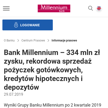
Bank Millennium homepage
E
SZUKAJ
z
LOGOWANIE
Banku i ład korporacyjny
Relacje Inwestorskie
Kariera
O Banku
Centrum Prasowe
Informacje prasowe
Bank Millennium – 334 mln zł
zysku, rekordowa sprzedaż
pożyczek gotówkowych,
kredytów hipotecznych i
depozytów
29.07.2019
Wyniki Grupy Banku Millennium po 2 kwartale 2019