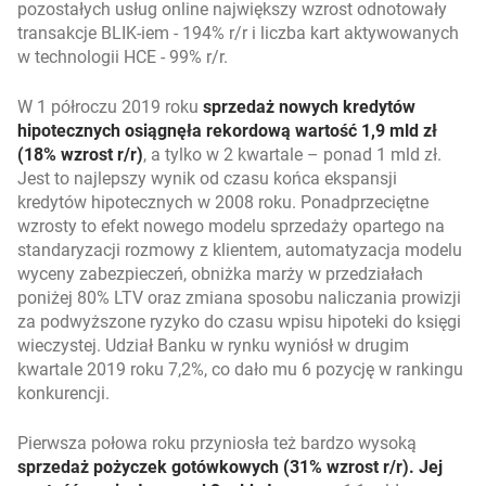
pozostałych usług online największy wzrost odnotowały
transakcje BLIK-iem - 194% r/r i liczba kart aktywowanych
w technologii HCE - 99% r/r.
W 1 półroczu 2019 roku
sprzedaż nowych kredytów
hipotecznych osiągnęła rekordową wartość 1,9 mld zł
(18% wzrost r/r)
, a tylko w 2 kwartale – ponad 1 mld zł.
Jest to najlepszy wynik od czasu końca ekspansji
kredytów hipotecznych w 2008 roku. Ponadprzeciętne
wzrosty to efekt nowego modelu sprzedaży opartego na
standaryzacji rozmowy z klientem, automatyzacja modelu
wyceny zabezpieczeń, obniżka marży w przedziałach
poniżej 80% LTV oraz zmiana sposobu naliczania prowizji
za podwyższone ryzyko do czasu wpisu hipoteki do księgi
wieczystej. Udział Banku w rynku wyniósł w drugim
kwartale 2019 roku 7,2%, co dało mu 6 pozycję w rankingu
konkurencji.
Pierwsza połowa roku przyniosła też bardzo wysoką
sprzedaż pożyczek gotówkowych (31% wzrost r/r). Jej