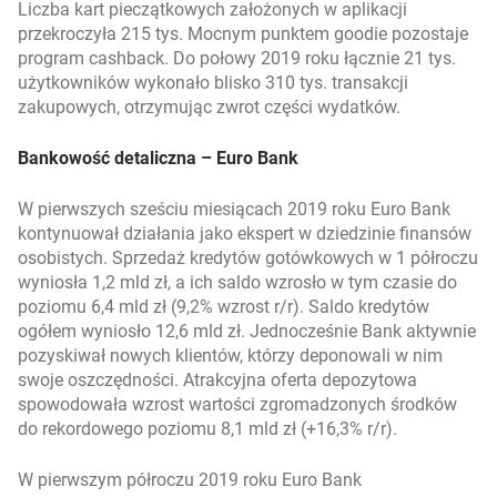
Liczba kart pieczątkowych założonych w aplikacji
przekroczyła 215 tys. Mocnym punktem goodie pozostaje
program cashback. Do połowy 2019 roku łącznie 21 tys.
użytkowników wykonało blisko 310 tys. transakcji
zakupowych, otrzymując zwrot części wydatków.
Bankowość detaliczna – Euro Bank
W pierwszych sześciu miesiącach 2019 roku Euro Bank
kontynuował działania jako ekspert w dziedzinie finansów
osobistych. Sprzedaż kredytów gotówkowych w 1 półroczu
wyniosła 1,2 mld zł, a ich saldo wzrosło w tym czasie do
poziomu 6,4 mld zł (9,2% wzrost r/r). Saldo kredytów
ogółem wyniosło 12,6 mld zł. Jednocześnie Bank aktywnie
pozyskiwał nowych klientów, którzy deponowali w nim
swoje oszczędności. Atrakcyjna oferta depozytowa
spowodowała wzrost wartości zgromadzonych środków
do rekordowego poziomu 8,1 mld zł (+16,3% r/r).
W pierwszym półroczu 2019 roku Euro Bank