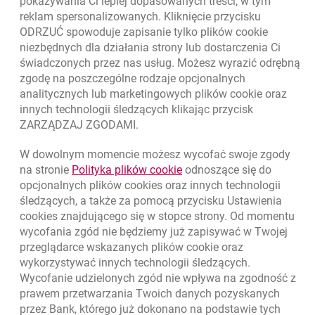
pokazywania Ci lepiej dopasowanych treści, w tym
O banku
reklam spersonalizowanych. Kliknięcie przycisku
ODRZUĆ spowoduje zapisanie tylko plików
cookie
Odpowiedzialny biznes
niezbędnych dla działania strony lub dostarczenia Ci
świadczonych przez nas usług. Możesz wyrazić odrębną
Regulacje zewnętrzne
zgodę na poszczególne rodzaje opcjonalnych
analitycznych lub marketingowych plików
cookie
oraz
innych technologii śledzących klikając przycisk
Kursy wymiany walut
ZARZĄDZAJ ZGODAMI.
WALUTA
KUPNO
SPRZEDAŻ
W dowolnym momencie możesz wycofać swoje zgody
Kursy wymiany walut. Data aktualizacji: 7.08.2026, 12:53:25
link otwiera się w nowym o
na stronie
Polityka plików
cookie
odnoszące się do
EUR
4.1346
4.4568
opcjonalnych plików
cookies
oraz innych technologii
USD
3.5711
3.8493
śledzących, a także za pomocą przycisku Ustawienia
cookies
znajdującego się w stopce strony. Od momentu
CHF
4.4312
4.7764
wycofania zgód nie będziemy już zapisywać w Twojej
GBP
4.822
5.1978
przeglądarce wskazanych plików
cookie
oraz
wykorzystywać innych technologii śledzących.
k
7.08.2026, 12:53:25
Zobacz wszystkie
Wycofanie udzielonych zgód nie wpływa na zgodność z
prawem przetwarzania Twoich danych pozyskanych
przez Bank, którego już dokonano na podstawie tych