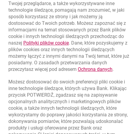
Powrót do listy
Twojej przeglądarce, a także wykorzystywane inne
technologie śledzące, pomagają nam zrozumieć, w jaki
sposób korzystasz ze strony i jak możemy ją
dostosować do Twoich potrzeb. Możesz zapoznać się z
informacjami na temat stosowanych przez Bank plików
Nawigacja dolna
801 331 331
cookie
i innych technologii śledzących przechodząc do
Zadzwoń do nas
Migam
link otwiera się w nowym oknie
naszej
Polityki plików
cookie
. Dane, które pozyskujemy z
(+48) 22 598 40 40
plików
cookies
oraz innych technologii śledzących
możemy łączyć z innymi danymi na Twój temat, które już
posiadamy. O zasadach przetwarzania danych
otwiera się w nowej karcie
Znajdź placówkę lub bankomat
link otwie
przeczytasz więcej pod adresem
Ochrona danych
.
otwiera się w nowej karcie
Napisz do nas
Możesz dostosować do swoich preferencji pliki
cookie
i
otwiera się w nowej karcie
inne technologie śledzące, których używa Bank. Klikając
Oceń nas
przycisk POTWIERDŹ, zgadzasz się na zapisywanie
opcjonalnych analitycznych i marketingowych plików
cookie
, a także innych technologii śledzących, które
wykorzystamy do poprawy jakości korzystania ze strony,
Złóż wniosek przez internet
dokonywania pomiarów, które pozwalają udoskonalać
Skontaktuj się ze Specjalistą
produkty i usługi oferowane przez Bank oraz