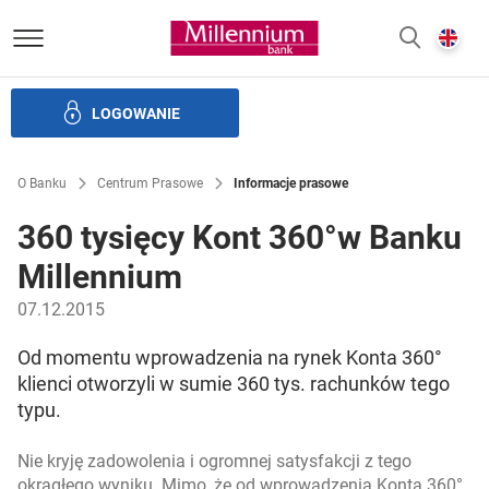
Bank Millennium homepage
E
SZUKAJ
z
LOGOWANIE
Banku i ład korporacyjny
Relacje Inwestorskie
Kariera
O Banku
Centrum Prasowe
Informacje prasowe
360 tysięcy Kont 360°w Banku
Millennium
07.12.2015
Od momentu wprowadzenia na rynek Konta 360°
klienci otworzyli w sumie 360 tys. rachunków tego
typu.
Nie kryję zadowolenia i ogromnej satysfakcji z tego
okrągłego wyniku. Mimo, że od wprowadzenia Konta 360°