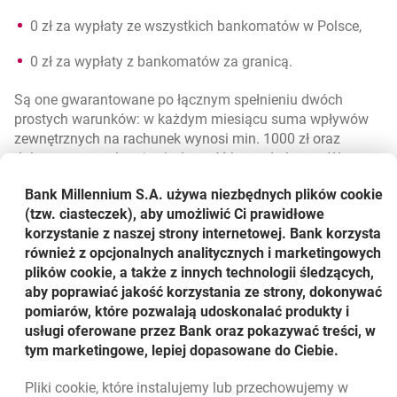
0 zł za wypłaty ze wszystkich bankomatów w Polsce,
0 zł za wypłaty z bankomatów za granicą.
Są one gwarantowane po łącznym spełnieniu dwóch
prostych warunków: w każdym miesiącu suma wpływów
zewnętrznych na rachunek wynosi min. 1000 zł oraz
dokonana została min. 1 płatność kartą do konta. W
przypadku Konta 360º Junior i Student wystarczy 1
Bank Millennium S.A. używa niezbędnych plików
cookie
płatność kartą do konta w miesiącu. Dodatkowo,
(tzw. ciasteczek), aby umożliwić Ci prawidłowe
niezależnie od spełnienia tych warunków klienci płacą 0 zł
korzystanie z naszej strony internetowej. Bank korzysta
za zlecenia stałe, 0 zł za krajowe przelewy w złotych przez
również z opcjonalnych analitycznych i marketingowych
internet i mobilnie oraz 0 zł za przelewy na e-mail lub
plików cookie, a także z innych technologii śledzących,
telefon.
aby poprawiać jakość korzystania ze strony, dokonywać
pomiarów, które pozwalają udoskonalać produkty i
Więcej informacji nt. oferty Kont 360º i promocji „Polecam
usługi oferowane przez Bank oraz pokazywać treści, w
Bank Millennium” można uzyskać w oddziałach Banku
tym marketingowe, lepiej dopasowane do Ciebie.
Millennium w całej Polsce, pod nr infolinii TeleMillennium
(801 331 331) lub na stronie
www.bankmillennium.pl
.
Pliki
cookie
, które instalujemy lub przechowujemy w