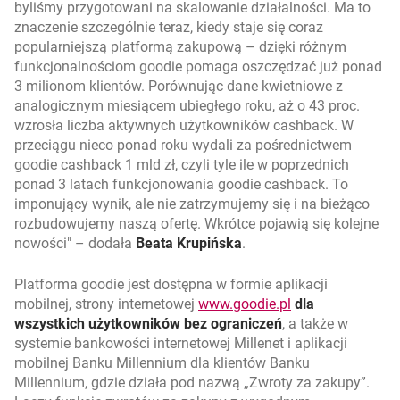
byliśmy przygotowani na skalowanie działalności. Ma to
znaczenie szczególnie teraz, kiedy staje się coraz
popularniejszą platformą zakupową – dzięki różnym
funkcjonalnościom goodie pomaga oszczędzać już ponad
3 milionom klientów. Porównując dane kwietniowe z
analogicznym miesiącem ubiegłego roku, aż o 43 proc.
wzrosła liczba aktywnych użytkowników cashback. W
przeciągu nieco ponad roku wydali za pośrednictwem
goodie cashback 1 mld zł, czyli tyle ile w poprzednich
ponad 3 latach funkcjonowania goodie cashback. To
imponujący wynik, ale nie zatrzymujemy się i na bieżąco
rozbudowujemy naszą ofertę. Wkrótce pojawią się kolejne
nowości
– dodała
Beata Krupińska
.
Platforma goodie jest dostępna w formie aplikacji
otwiera się w now
otwiera się w now
mobilnej, strony internetowej
www.goodie.pl
dla
wszystkich użytkowników bez ograniczeń
, a także w
systemie bankowości internetowej Millenet i aplikacji
mobilnej Banku Millennium dla klientów Banku
Millennium, gdzie działa pod nazwą „Zwroty za zakupy”.