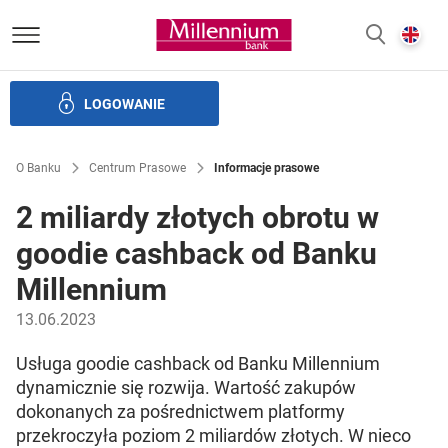
Bank Millennium homepage
E
SZUKAJ
z
LOGOWANIE
Banku i ład korporacyjny
Relacje Inwestorskie
Kariera
O Banku
Centrum Prasowe
Informacje prasowe
2 miliardy złotych obrotu w
goodie cashback od Banku
Millennium
13.06.2023
Usługa goodie cashback od Banku Millennium
dynamicznie się rozwija. Wartość zakupów
dokonanych za pośrednictwem platformy
przekroczyła poziom 2 miliardów złotych. W nieco