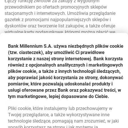
Łączy funkcję zwrotów za zakupy z wygodnym
przewodnikiem po ofertach promocyjnych sklepów
stacjonarnych i internetowych. Umożliwia przeglądanie
gazetek z promocjami najpopularniejszych sklepów i
dyskontów oraz tworzenie list zakupów, a także oferuje
wirtualne karty podarunkowe, którymi można płacić we
wszystkich sklepach internetowych i stacjonarnych w
Polsce, w tym nawet na stacjach benzynowych czy w
Bank Millennium S.A. używa niezbędnych plików
cookie
restauracjach.
(tzw. ciasteczek), aby umożliwić Ci prawidłowe
korzystanie z naszej strony internetowej. Bank korzysta
Regulamin korzystania z Platformy goodie.pl dostępny jest
również z opcjonalnych analitycznych i marketingowych
otwiera się w nowej ka
otwiera się w nowej ka
pod linkiem:
www.goodie.pl/regulamin
.
plików cookie, a także z innych technologii śledzących,
aby poprawiać jakość korzystania ze strony, dokonywać
otwiera się w nowej karcie
otwiera się w nowej karcie
*Źródło:
Statista
pomiarów, które pozwalają udoskonalać produkty i
Udostępnij
usługi oferowane przez Bank oraz pokazywać treści, w
tym marketingowe, lepiej dopasowane do Ciebie.
Udostępnij
Udostępnij
Udostępnij
-
-
-
Pliki
cookie
, które instalujemy lub przechowujemy w
otwiera się w nowej karcie
otwiera się w nowej karcie
otwiera się w nowej karcie
Powrót do listy
Twojej przeglądarce, a także wykorzystywane inne
technologie śledzące, pomagają nam zrozumieć, w jaki
sposób korzystasz ze strony i jak możemy ją