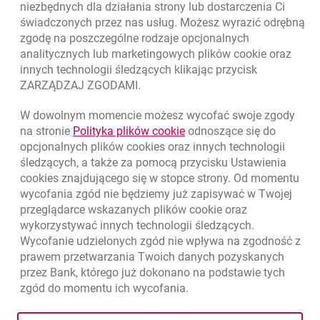
niezbędnych dla działania strony lub dostarczenia Ci
świadczonych przez nas usług. Możesz wyrazić odrębną
Regulacje zewnętrzne
zgodę na poszczególne rodzaje opcjonalnych
analitycznych lub marketingowych plików
cookie
oraz
innych technologii śledzących klikając przycisk
Kursy wymiany walut
ZARZĄDZAJ ZGODAMI.
WALUTA
KUPNO
SPRZEDAŻ
W dowolnym momencie możesz wycofać swoje zgody
Kursy wymiany walut. Data aktualizacji: 5.08.2026, 12:49:02
link otwiera się w nowym o
na stronie
Polityka plików
cookie
odnoszące się do
EUR
4.1406
4.4633
opcjonalnych plików
cookies
oraz innych technologii
USD
3.5859
3.8653
śledzących, a także za pomocą przycisku Ustawienia
cookies
znajdującego się w stopce strony. Od momentu
CHF
4.4317
4.777
wycofania zgód nie będziemy już zapisywać w Twojej
GBP
4.8313
5.2077
przeglądarce wskazanych plików
cookie
oraz
wykorzystywać innych technologii śledzących.
k
5.08.2026, 12:49:02
Zobacz wszystkie
Wycofanie udzielonych zgód nie wpływa na zgodność z
prawem przetwarzania Twoich danych pozyskanych
przez Bank, którego już dokonano na podstawie tych
zgód do momentu ich wycofania.
otwiera się w nowej karcie
otwiera 
Ochrona danych
Ustawienia
cookies
Zastrzeżenia prawne
otwiera się w nowej karcie
Mapa strony