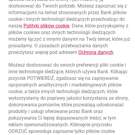
dostosować do Twoich potrzeb. Możesz zapoznać się z
informacjami na temat stosowanych przez Bank plików
Nawigacja dolna
801 331 331
cookie
i innych technologii śledzących przechodząc do
Zadzwoń do nas
Migam
link otwiera się w nowym oknie
naszej
Polityki plików
cookie
. Dane, które pozyskujemy z
(+48) 22 598 40 40
plików
cookies
oraz innych technologii śledzących
możemy łączyć z innymi danymi na Twój temat, które już
posiadamy. O zasadach przetwarzania danych
otwiera się w nowej karcie
Znajdź placówkę lub bankomat
link otwie
przeczytasz więcej pod adresem
Ochrona danych
.
otwiera się w nowej karcie
Napisz do nas
Możesz dostosować do swoich preferencji pliki
cookie
i
otwiera się w nowej karcie
inne technologie śledzące, których używa Bank. Klikając
Oceń nas
przycisk POTWIERDŹ, zgadzasz się na zapisywanie
opcjonalnych analitycznych i marketingowych plików
cookie
, a także innych technologii śledzących, które
wykorzystamy do poprawy jakości korzystania ze strony,
Złóż wniosek przez internet
dokonywania pomiarów, które pozwalają udoskonalać
Skontaktuj się ze Specjalistą
produkty i usługi oferowane przez Bank oraz
pokazywania Ci lepiej dopasowanych treści, w tym
O banku
reklam spersonalizowanych. Kliknięcie przycisku
ODRZUĆ spowoduje zapisanie tylko plików
cookie
Odpowiedzialny biznes