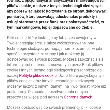
również z opcjonalnych analitycznych i marketingowych
dcf@audiomovie.pl dla projekcji we Wrocławiu.
plików cookie, a także z innych technologii śledzących,
aby poprawiać jakość korzystania ze strony, dokonywać
Zapraszamy!
pomiarów, które pozwalają udoskonalać produkty i
Udostępnij
usługi oferowane przez Bank oraz pokazywać treści, w
tym marketingowe, lepiej dopasowane do Ciebie.
Udostępnij
Udostępnij
Udostępnij
-
-
-
Pliki
cookie
, które instalujemy lub przechowujemy w
otwiera się w nowej karcie
otwiera się w nowej karcie
otwiera się w nowej karcie
Powrót do listy
Twojej przeglądarce, a także wykorzystywane inne
technologie śledzące, pomagają nam zrozumieć, w jaki
sposób korzystasz ze strony i jak możemy ją
dostosować do Twoich potrzeb. Możesz zapoznać się z
informacjami na temat stosowanych przez Bank plików
Nawigacja dolna
801 331 331
cookie
i innych technologii śledzących przechodząc do
Zadzwoń do nas
Migam
link otwiera się w nowym oknie
naszej
Polityki plików
cookie
. Dane, które pozyskujemy z
(+48) 22 598 40 40
plików
cookies
oraz innych technologii śledzących
możemy łączyć z innymi danymi na Twój temat, które już
posiadamy. O zasadach przetwarzania danych
otwiera się w nowej karcie
Znajdź placówkę lub bankomat
link otwie
przeczytasz więcej pod adresem
Ochrona danych
.
otwiera się w nowej karcie
Napisz do nas
Możesz dostosować do swoich preferencji pliki
cookie
i