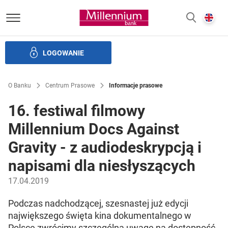
Bank Millennium homepage
E
SZUKAJ
z
LOGOWANIE
Banku i ład korporacyjny
Relacje Inwestorskie
Kariera
O Banku
Centrum Prasowe
Informacje prasowe
16. festiwal filmowy
Millennium Docs Against
Gravity - z audiodeskrypcją i
napisami dla niesłyszących
17.04.2019
Podczas nadchodzącej, szesnastej już edycji
największego święta kina dokumentalnego w
Polsce zwrócimy szczególną uwagę na dostępność