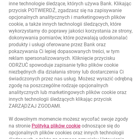
otwiera się w nowej karcie
inne technologie śledzące, których używa Bank. Klikając
Oceń nas
przycisk POTWIERDŹ, zgadzasz się na zapisywanie
opcjonalnych analitycznych i marketingowych plików
cookie
, a także innych technologii śledzących, które
wykorzystamy do poprawy jakości korzystania ze strony,
Złóż wniosek przez internet
dokonywania pomiarów, które pozwalają udoskonalać
Skontaktuj się ze Specjalistą
produkty i usługi oferowane przez Bank oraz
pokazywania Ci lepiej dopasowanych treści, w tym
O banku
reklam spersonalizowanych. Kliknięcie przycisku
ODRZUĆ spowoduje zapisanie tylko plików
cookie
Odpowiedzialny biznes
niezbędnych dla działania strony lub dostarczenia Ci
świadczonych przez nas usług. Możesz wyrazić odrębną
Regulacje zewnętrzne
zgodę na poszczególne rodzaje opcjonalnych
analitycznych lub marketingowych plików
cookie
oraz
innych technologii śledzących klikając przycisk
Kursy wymiany walut
ZARZĄDZAJ ZGODAMI.
WALUTA
KUPNO
SPRZEDAŻ
W dowolnym momencie możesz wycofać swoje zgody
Kursy wymiany walut. Data aktualizacji: 7.08.2026, 12:53:25
link otwiera się w nowym o
na stronie
Polityka plików
cookie
odnoszące się do
EUR
4.1346
4.4568
opcjonalnych plików
cookies
oraz innych technologii
USD
3.5711
3.8493