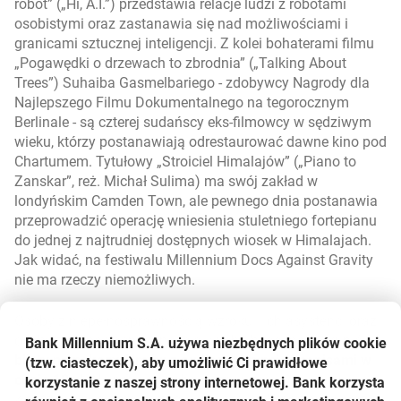
robot” („Hi, A.I.”) przedstawia relacje ludzi z robotami
osobistymi oraz zastanawia się nad możliwościami i
granicami sztucznej inteligencji. Z kolei bohaterami filmu
„Pogawędki o drzewach to zbrodnia” („Talking About
Trees”) Suhaiba Gasmelbariego - zdobywcy Nagrody dla
Najlepszego Filmu Dokumentalnego na tegorocznym
Berlinale - są czterej sudańscy eks-filmowcy w sędziwym
wieku, którzy postanawiają odrestaurować dawne kino pod
Chartumem. Tytułowy „Stroiciel Himalajów” („Piano to
Zanskar”, reż. Michał Sulima) ma swój zakład w
londyńskim Camden Town, ale pewnego dnia postanawia
przeprowadzić operację wniesienia stuletniego fortepianu
do jednej z najtrudniej dostępnych wiosek w Himalajach.
Jak widać, na festiwalu Millennium Docs Against Gravity
nie ma rzeczy niemożliwych.
Osoby z niepełnosprawnością wzroku i ich asystenci oraz
osoby z niepełnosprawnością słuchu będę mogły kupić
Bank Millennium S.A. używa niezbędnych plików
cookie
bilety na pokazy filmów z audiodeskrypcją i napisami w
(tzw. ciasteczek), aby umożliwić Ci prawidłowe
cenie 12 zł
. Na projekcje obowiązują zapisy:
korzystanie z naszej strony internetowej. Bank korzysta
kinoteka@audiomovie.pl dla projekcji w Warszawie oraz