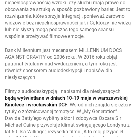
niepełnosprawnością wzroku czy słuchu mają prawo do
obcowania ze sztuką w sposób pozbawiony barier. Jest to
rozwiązanie, które sprzyja integracji, ponieważ zarówno
widzowie bez niepełnosprawności jak i Ci, którzy nie widzą
lub nie słyszą mogą podczas tego samego seansu
wspólnie przeżywać filmowe emocje.
Bank Millennium jest mecenasem MILLENNIUM DOCS
AGAINST GRAVITY od 2006 roku. W 2016 roku objął
patronat tytularny nad wydarzeniem, a tym roku jest
również sponsorem audiodeskrypcji i napisów dla
niesłyszących
Filmy z audiodeskrypcją i napisami dla niesłyszących
będą wyświetlane w dniach 10-19 maja w warszawskiej
Kinotece i wrocławskim DCF
. Wśród nich znajdą się cztery
tytuły o zróżnicowanej tematyce. W „My Generation”
Davida Batty’ego wybitny aktor i zdobywca Oscara Sir
Michael Caine przywołuje klimat swingującego Londynu z
lat 60. Isa Willinger, reżyserka filmu „A to mój przyjaciel