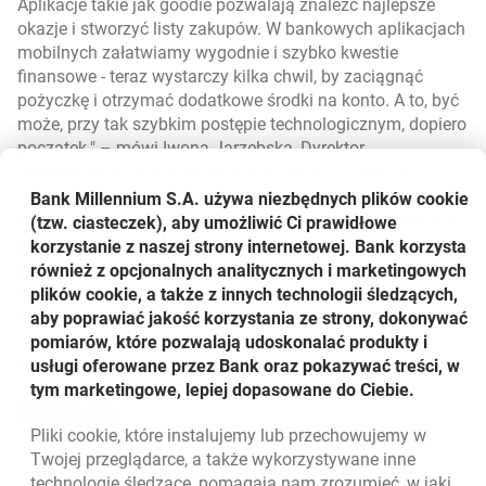
Aplikacje takie jak goodie pozwalają znaleźć najlepsze
okazje i stworzyć listy zakupów. W bankowych aplikacjach
mobilnych załatwiamy wygodnie i szybko kwestie
finansowe - teraz wystarczy kilka chwil, by zaciągnąć
pożyczkę i otrzymać dodatkowe środki na konto. A to, być
może, przy tak szybkim postępie technologicznym, dopiero
początek.
– mówi Iwona Jarzębska, Dyrektor
Departamentu Public Relations w Banku Millennium.
Bank Millennium S.A. używa niezbędnych plików
cookie
*Metryka badania #MobilnyPortretPolaka: badanie zostało
(tzw. ciasteczek), aby umożliwić Ci prawidłowe
przeprowadzone przez Instytut Badań Rynkowych i
korzystanie z naszej strony internetowej. Bank korzysta
Społecznych IBRiS na zlecenie Banku Millennium w
również z opcjonalnych analitycznych i marketingowych
grudniu 2017 na reprezentatywnej, 1000-osobowej,
plików cookie, a także z innych technologii śledzących,
ogólnopolskiej próbie Polaków w wieku 18 i więcej lat.
aby poprawiać jakość korzystania ze strony, dokonywać
Technika badawcza: CATI.
pomiarów, które pozwalają udoskonalać produkty i
Udostępnij
usługi oferowane przez Bank oraz pokazywać treści, w
tym marketingowe, lepiej dopasowane do Ciebie.
Udostępnij
Udostępnij
Udostępnij
-
-
-
Pliki
cookie
, które instalujemy lub przechowujemy w
otwiera się w nowej karcie
otwiera się w nowej karcie
otwiera się w nowej karcie
Powrót do listy
Twojej przeglądarce, a także wykorzystywane inne
technologie śledzące, pomagają nam zrozumieć, w jaki