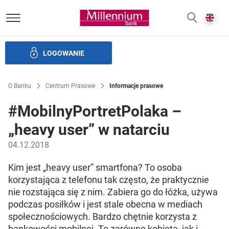
Bank Millennium homepage
E
SZUKAJ
z
LOGOWANIE
Banku i ład korporacyjny
Relacje Inwestorskie
Kariera
O Banku
Centrum Prasowe
Informacje prasowe
#MobilnyPortretPolaka –
„heavy user” w natarciu
04.12.2018
Kim jest „heavy user” smartfona? To osoba
korzystająca z telefonu tak często, że praktycznie
nie rozstająca się z nim. Zabiera go do łóżka, używa
podczas posiłków i jest stale obecna w mediach
społecznościowych. Bardzo chętnie korzysta z
bankowości mobilnej. To zarówno kobieta, jak i