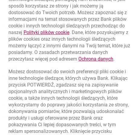
sposób korzystasz ze strony i jak możemy ją
dostosować do Twoich potrzeb. Możesz zapoznać się z
informacjami na temat stosowanych przez Bank plików
Nawigacja dolna
801 331 331
cookie
i innych technologii śledzących przechodząc do
Zadzwoń do nas
Migam
link otwiera się w nowym oknie
naszej
Polityki plików
cookie
. Dane, które pozyskujemy z
(+48) 22 598 40 40
plików
cookies
oraz innych technologii śledzących
możemy łączyć z innymi danymi na Twój temat, które już
posiadamy. O zasadach przetwarzania danych
otwiera się w nowej karcie
Znajdź placówkę lub bankomat
link otwie
przeczytasz więcej pod adresem
Ochrona danych
.
otwiera się w nowej karcie
Napisz do nas
Możesz dostosować do swoich preferencji pliki
cookie
i
otwiera się w nowej karcie
inne technologie śledzące, których używa Bank. Klikając
Oceń nas
przycisk POTWIERDŹ, zgadzasz się na zapisywanie
opcjonalnych analitycznych i marketingowych plików
cookie
, a także innych technologii śledzących, które
wykorzystamy do poprawy jakości korzystania ze strony,
Złóż wniosek przez internet
dokonywania pomiarów, które pozwalają udoskonalać
produkty i usługi oferowane przez Bank oraz
Skontaktuj się ze Specjalistą
pokazywania Ci lepiej dopasowanych treści, w tym
O banku
reklam spersonalizowanych. Kliknięcie przycisku