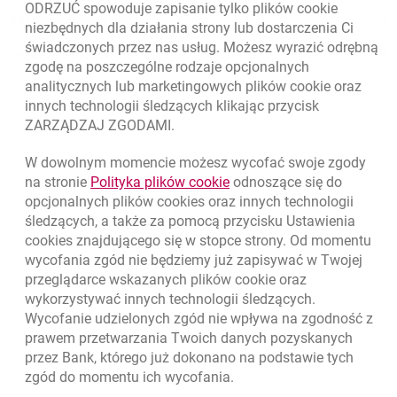
ODRZUĆ spowoduje zapisanie tylko plików
cookie
Odpowiedzialny biznes
niezbędnych dla działania strony lub dostarczenia Ci
świadczonych przez nas usług. Możesz wyrazić odrębną
Regulacje zewnętrzne
zgodę na poszczególne rodzaje opcjonalnych
analitycznych lub marketingowych plików
cookie
oraz
innych technologii śledzących klikając przycisk
ZARZĄDZAJ ZGODAMI.
W dowolnym momencie możesz wycofać swoje zgody
link otwiera się w nowym o
na stronie
Polityka plików
cookie
odnoszące się do
opcjonalnych plików
cookies
oraz innych technologii
śledzących, a także za pomocą przycisku Ustawienia
cookies
znajdującego się w stopce strony. Od momentu
wycofania zgód nie będziemy już zapisywać w Twojej
przeglądarce wskazanych plików
cookie
oraz
wykorzystywać innych technologii śledzących.
Wycofanie udzielonych zgód nie wpływa na zgodność z
prawem przetwarzania Twoich danych pozyskanych
przez Bank, którego już dokonano na podstawie tych
zgód do momentu ich wycofania.
otwiera się w nowej karcie
otwiera 
Ochrona danych
Ustawienia
cookies
Zastrzeżenia prawne