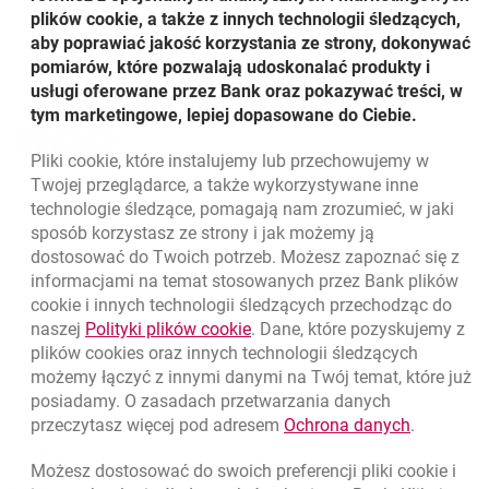
r. na reprezentatywnej, 1000-osobowej, ogólnopolskiej
plików cookie, a także z innych technologii śledzących,
próbie Polaków w wieku 18 do 60 lat deklarujących
aby poprawiać jakość korzystania ze strony, dokonywać
posiadanie konta bankowego. Technika badawcza: CATI.
pomiarów, które pozwalają udoskonalać produkty i
Udostępnij
usługi oferowane przez Bank oraz pokazywać treści, w
tym marketingowe, lepiej dopasowane do Ciebie.
Udostępnij
Udostępnij
Udostępnij
-
-
-
Pliki
cookie
, które instalujemy lub przechowujemy w
otwiera się w nowej karcie
otwiera się w nowej karcie
otwiera się w nowej karcie
Powrót do listy
Twojej przeglądarce, a także wykorzystywane inne
technologie śledzące, pomagają nam zrozumieć, w jaki
sposób korzystasz ze strony i jak możemy ją
dostosować do Twoich potrzeb. Możesz zapoznać się z
informacjami na temat stosowanych przez Bank plików
Nawigacja dolna
801 331 331
cookie
i innych technologii śledzących przechodząc do
Zadzwoń do nas
Migam
link otwiera się w nowym oknie
naszej
Polityki plików
cookie
. Dane, które pozyskujemy z
(+48) 22 598 40 40
plików
cookies
oraz innych technologii śledzących
możemy łączyć z innymi danymi na Twój temat, które już
posiadamy. O zasadach przetwarzania danych
otwiera się w nowej karcie
Znajdź placówkę lub bankomat
link otwie
przeczytasz więcej pod adresem
Ochrona danych
.
otwiera się w nowej karcie
Napisz do nas
Możesz dostosować do swoich preferencji pliki
cookie
i