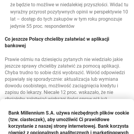
że będzie to możliwe w niedalekiej przyszłości. Widać tu
wyraźny przyrost pozytywnych opinii w perspektywie 10
lat – dostęp do tych zakupów w tym roku prognozuje
jedynie 55 proc. respondentów
Co jeszcze Polacy chcieliby załatwiać w aplikacji
bankowej
Prawie ośmiu na dziesięciu pytanych nie wiedziało jakie
jeszcze sprawy chcieliby załatwić za pomocą aplikacji.
Chyba trudno to sobie dziś wyobrazić. Wśród odpowiedzi
pojawiały się sporadycznie: aktualizacja lub wymiana
dowodu osobistego, możliwość zaciągnięcia kredytu i
zapisu do lekarzy. Niecałe 12 proc. wskazało, że nie
chciałoby załatwiać większej ilości spraw niż już
wymienione.
Bank Millennium S.A. używa niezbędnych plików
cookie
Metryka badania: badanie zostało przeprowadzone przez
(tzw. ciasteczek), aby umożliwić Ci prawidłowe
Instytut Badań Rynkowych i Społecznych IBRiS na zlecenie
korzystanie z naszej strony internetowej. Bank korzysta
Banku Millennium w dniach 27 listopada – 1 grudnia 2017
również z opcjonalnych analitycznych i marketingowych