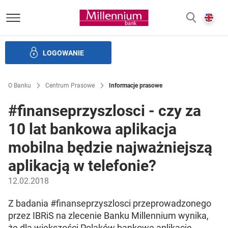
Bank Millennium homepage
E
SZUKAJ
z
LOGOWANIE
Banku i ład korporacyjny
Relacje Inwestorskie
Kariera
O Banku
Centrum Prasowe
Informacje prasowe
#finanseprzyszlosci - czy za
10 lat bankowa aplikacja
mobilna będzie najważniejszą
aplikacją w telefonie?
12.02.2018
Z badania #finanseprzyszlosci przeprowadzonego
przez IBRiS na zlecenie Banku Millennium wynika,
że dla większości Polaków bankowe aplikacje