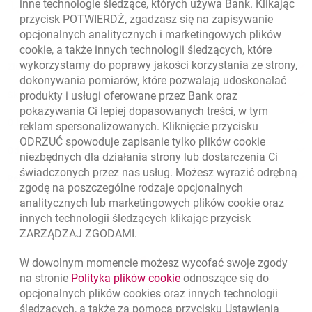
otwiera się w nowej karcie
inne technologie śledzące, których używa Bank. Klikając
Oceń nas
przycisk POTWIERDŹ, zgadzasz się na zapisywanie
opcjonalnych analitycznych i marketingowych plików
cookie
, a także innych technologii śledzących, które
wykorzystamy do poprawy jakości korzystania ze strony,
Złóż wniosek przez internet
dokonywania pomiarów, które pozwalają udoskonalać
Skontaktuj się ze Specjalistą
produkty i usługi oferowane przez Bank oraz
pokazywania Ci lepiej dopasowanych treści, w tym
O banku
reklam spersonalizowanych. Kliknięcie przycisku
ODRZUĆ spowoduje zapisanie tylko plików
cookie
Odpowiedzialny biznes
niezbędnych dla działania strony lub dostarczenia Ci
świadczonych przez nas usług. Możesz wyrazić odrębną
Regulacje zewnętrzne
zgodę na poszczególne rodzaje opcjonalnych
analitycznych lub marketingowych plików
cookie
oraz
innych technologii śledzących klikając przycisk
ZARZĄDZAJ ZGODAMI.
W dowolnym momencie możesz wycofać swoje zgody
link otwiera się w nowym o
na stronie
Polityka plików
cookie
odnoszące się do
opcjonalnych plików
cookies
oraz innych technologii
śledzących, a także za pomocą przycisku Ustawienia