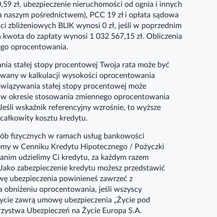
0,59 zł, ubezpieczenie nieruchomości od ognia i innych
za naszym pośrednictwem), PCC 19 zł i opłata sądowa
ci zbliżeniowych BLIK wynosi 0 zł, jeśli w poprzednim
ta kwota do zapłaty wynosi 1 032 567,15 zł. Obliczenia
nego oprocentowania.
ia stałej stopy procentowej Twoja rata może być
sowany w kalkulacji wysokości oprocentowania
owiązywania stałej stopy procentowej może
i w okresie stosowania zmiennego oprocentowania
śli wskaźnik referencyjny wzrośnie, to wyższe
całkowity kosztu kredytu.
sób fizycznych w ramach usług bankowości
jemy w Cenniku Kredytu Hipotecznego / Pożyczki
anim udzielimy Ci kredytu, za każdym razem
Jako zabezpieczenie kredytu możesz przedstawić
wę ubezpieczenia powinieneś zawrzeć z
na obniżeniu oprocentowania, jeśli wszyscy
życie zawrą umowę ubezpieczenia „Życie pod
rzystwa Ubezpieczeń na Życie Europa S.A.