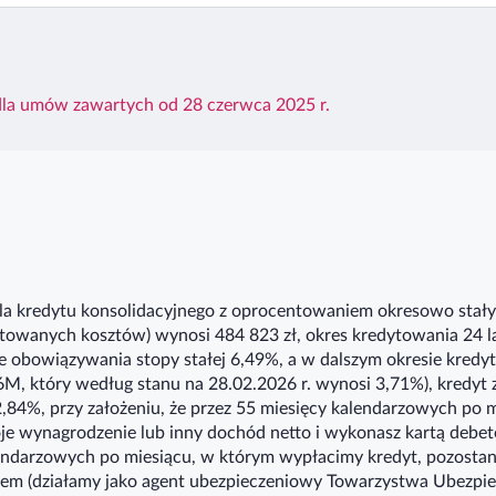
dla umów zawartych od 28 czerwca 2025 r.
 kredytu konsolidacyjnego z oprocentowaniem okresowo stałym 
owanych kosztów) wynosi 484 823 zł, okres kredytowania 24 lata
 obowiązywania stopy stałej 6,49%, a w dalszym okresie kredy
, który według stanu na 28.02.2026 r. wynosi 3,71%), kredyt 
,84%, przy założeniu, że przez 55 miesięcy kalendarzowych po
je wynagrodzenie lub inny dochód netto i wykonasz kartą debe
alendarzowych po miesiącu, w którym wypłacimy kredyt, pozosta
wem (działamy jako agent ubezpieczeniowy Towarzystwa Ubezpiec