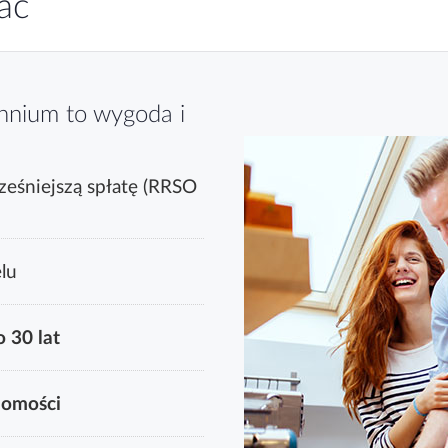
ać
ennium to wygoda i
cześniejszą spłatę (RRSO
elu
o 30 lat
homości