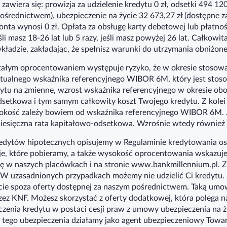
awiera się: prowizja za udzielenie kredytu 0 zł, odsetki 494 12
ośrednictwem), ubezpieczenie na życie 32 673,27 zł (dostępne 
onta wynosi 0 zł. Opłata za obsługę karty debetowej lub płatnoś
li masz 18-26 lat lub 5 razy, jeśli masz powyżej 26 lat. Całkowi
ładzie, zakładając, że spełnisz warunki do utrzymania obniżo
ałym oprocentowaniem występuje ryzyko, że w okresie stosowan
aktualnego wskaźnika referencyjnego WIBOR 6M, który jest sto
tu na zmienne, wzrost wskaźnika referencyjnego w okresie ob
dsetkowa i tym samym całkowity koszt Twojego kredytu. Z kole
kość zależy bowiem od wskaźnika referencyjnego WIBOR 6M. Je
iesięczna rata kapitałowo-odsetkowa. Wzrośnie wtedy również 
kredytów hipotecznych opisujemy w Regulaminie kredytowania o
zje, które pobieramy, a także wysokość oprocentowania wskazu
ę w naszych placówkach i na stronie www.bankmillennium.pl. Z
W uzasadnionych przypadkach możemy nie udzielić Ci kredytu. 
ycie spoza oferty dostępnej za naszym pośrednictwem. Taką umo
przez KNF. Możesz skorzystać z oferty dodatkowej, która polega 
czenia kredytu w postaci cesji praw z umowy ubezpieczenia na 
tego ubezpieczenia działamy jako agent ubezpieczeniowy Towa