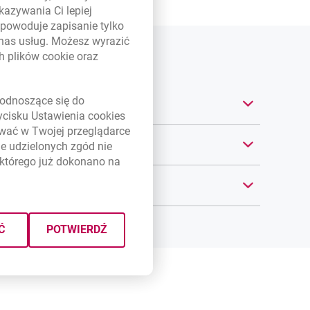
kazywania Ci lepiej
powoduje zapisanie tylko
 nas usług. Możesz wyrazić
ch plików
cookie
oraz
link otwiera się w nowym oknie
odnoszące się do
zycisku Ustawienia
cookies
ywać w Twojej przeglądarce
e udzielonych zgód nie
którego już dokonano na
Ć
POTWIERDŹ