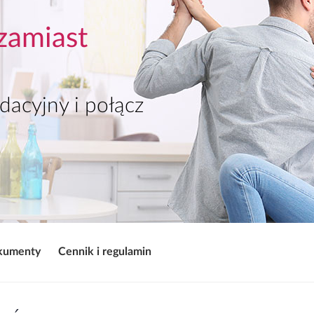
zamiast
dacyjny i połącz
kumenty
Cennik i regulamin