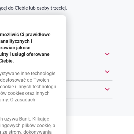
j do Ciebie lub osoby trzeciej.
umożliwić Ci prawidłowe
analitycznych i
prawiać jakość
kty i usługi oferowane
Ciebie.
zystywane inne technologie
ą dostosować do Twoich
w
cookie
i innych technologii
ików
cookies
oraz innych
damy. O zasadach
 w nowym oknie
ych używa Bank. Klikając
etingowych plików
cookie
, a
a ze strony, dokonywania