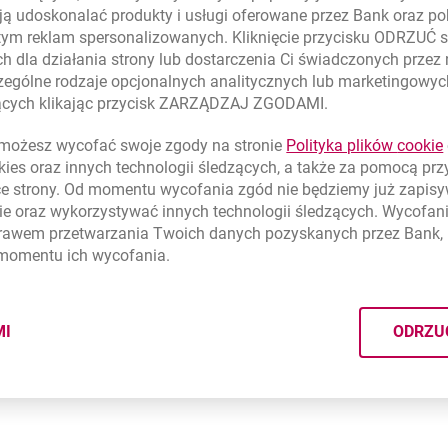
ą udoskonalać produkty i usługi oferowane przez Bank oraz po
tym reklam spersonalizowanych. Kliknięcie przycisku ODRZUĆ s
h dla działania strony lub dostarczenia Ci świadczonych przez
ególne rodzaje opcjonalnych analitycznych lub marketingowy
zących klikając przycisk ZARZĄDZAJ ZGODAMI.
ożesz wycofać swoje zgody na stronie
Polityka plików
cookie
kies
oraz innych technologii śledzących, a także za pomocą pr
ce strony. Od momentu wycofania zgód nie będziemy już zapis
ie
oraz wykorzystywać innych technologii śledzących. Wycofani
rawem przetwarzania Twoich danych pozyskanych przez Bank, 
 momentu ich wycofania.
MI
ODRZU
CYMI PLIKÓW
COOKIES