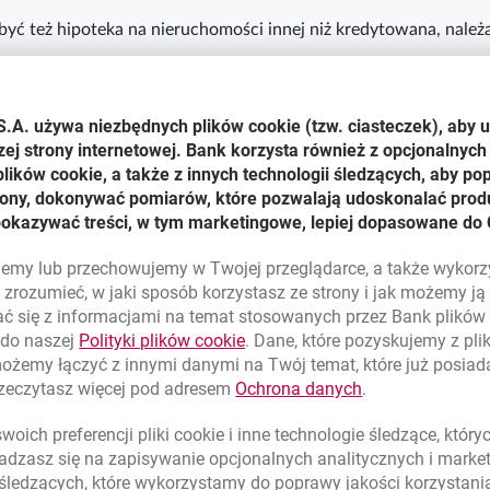
 też hipoteka na nieruchomości innej niż kredytowana, należące
S.A. używa niezbędnych plików
cookie
(tzw. ciasteczek), aby 
zej strony internetowej. Bank korzysta również z opcjonalnych 
ików cookie, a także z innych technologii śledzących, aby po
trony, dokonywać pomiarów, które pozwalają udoskonalać produ
ego
pokazywać treści, w tym marketingowe, lepiej dopasowane do 
ego
lujemy lub przechowujemy w Twojej przeglądarce, a także wykor
zrozumieć, w jaki sposób korzystasz ze strony i jak możemy j
ć się z informacjami na temat stosowanych przez Bank plikó
ego
link otwiera się w nowym oknie
 do naszej
Polityki plików
cookie
. Dane, które pozyskujemy z pl
możemy łączyć z innymi danymi na Twój temat, które już posia
link otwiera się
rzeczytasz więcej pod adresem
Ochrona danych
.
oich preferencji pliki
cookie
i inne technologie śledzące, któr
dzasz się na zapisywanie opcjonalnych analitycznych i mark
 śledzących, które wykorzystamy do poprawy jakości korzystani