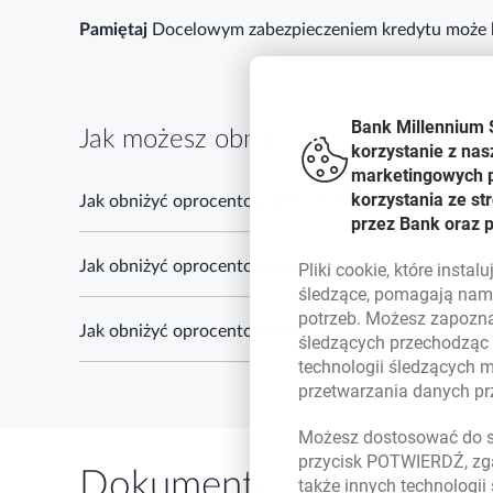
Pamiętaj
Docelowym zabezpieczeniem kredytu może być
Bank Millennium 
Jak możesz obniżyć oprocentowanie
korzystanie z nas
marketingowych pl
korzystania ze s
Jak obniżyć oprocentowanie o 0,6 punktu procentow
przez Bank oraz 
Jak obniżyć oprocentowanie o 0,4 punktu procentow
Pliki
cookie
, które insta
śledzące, pomagają nam 
potrzeb. Możesz zapozna
Jak obniżyć oprocentowanie o 0,2 punktu procentow
śledzących przechodząc
technologii śledzących 
przetwarzania danych p
Możesz dostosować do sw
przycisk POTWIERDŹ, zga
Dokumenty
także innych technologii