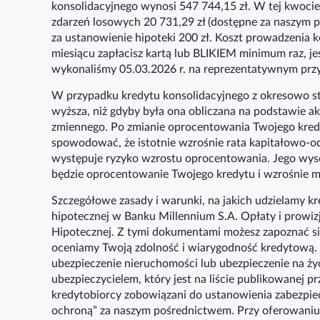
konsolidacyjnego wynosi 547 744,15 zł. W tej kwocie z
zdarzeń losowych 20 731,29 zł (dostępne za naszym p
za ustanowienie hipoteki 200 zł. Koszt prowadzenia k
miesiącu zapłacisz kartą lub BLIKIEM minimum raz, jeś
wykonaliśmy 05.03.2026 r. na reprezentatywnym przyk
W przypadku kredytu konsolidacyjnego z okresowo st
wyższa, niż gdyby była ona obliczana na podstawie 
zmiennego. Po zmianie oprocentowania Twojego kredy
spowodować, że istotnie wzrośnie rata kapitałowo-o
występuje ryzyko wzrostu oprocentowania. Jego wyso
będzie oprocentowanie Twojego kredytu i wzrośnie m
Szczegółowe zasady i warunki, na jakich udzielamy 
hipotecznej w Banku Millennium S.A. Opłaty i prowi
Hipotecznej. Z tymi dokumentami możesz zapoznać si
oceniamy Twoją zdolność i wiarygodność kredytową. 
ubezpieczenie nieruchomości lub ubezpieczenie na ż
ubezpieczycielem, który jest na liście publikowanej 
kredytobiorcy zobowiązani do ustanowienia zabezpie
ochroną” za naszym pośrednictwem. Przy oferowaniu 