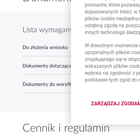
pomiarów, które pozwalaj
dopasowanych treści, w 
plików
cookie
niezbędnyc
odrębną zgodę na poszcz
Lista wymaganych dokumentów
innych technologii śled
W dowolnym momencie m
Do złożenia wniosku
opcjonalnych plików
coo
znajdującego się w stop
wskazanych plików
cook
Dokumenty dotyczące nieruchomości
wpływa na zgodność z p
podstawie tych zgód do
Dokumenty do weryfikacji zdolności kredytowej
ZARZĄDZAJ ZGODA
DOTYCZĄ
Cennik i regulamin