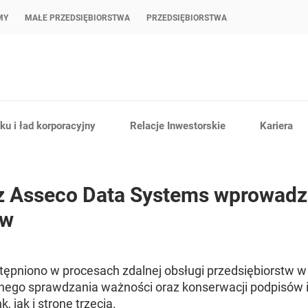
MY
MAŁE PRZEDSIĘBIORSTWA
PRZEDSIĘBIORSTWA
u i ład korporacyjny
Relacje Inwestorskie
Kariera
z Asseco Data Systems wprowadzi
ów
ępniono w procesach zdalnej obsługi przedsiębiorstw w
go sprawdzania ważności oraz konserwacji podpisów i 
, jak i stronę trzecią.