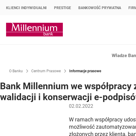
KLIENCI INDYWIDUALNI
PRESTIGE
BANKOWOŚĆ PRYWATNA
FIR
Strona główna Bank Millennium
Władze Bank
O Banku
Centrum Prasowe
Informacje prasowe
Bank Millennium we współpracy 
walidacji i konserwacji e-podpis
02.02.2022
W ramach współpracy udost
możliwość zautomatyzowane
złożonych przez klienta, bank