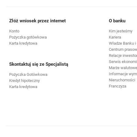
Złóż wniosek przez internet
O banku
Konto
Kim jesteśmy
Pożyczka gotówkowa
Kariera
Karta kredytowa
Władze Banku i 
Centrum praso
Relacje inwesto
Serwis ekonomi
Skontaktuj się ze Specjalistą
Marże walutowe 
Informacje wy
Pożyczka Gotówkowa
Nieruchomości
Kredyt hipoteczny
Franczyza
Karta kredytowa
otwiera się w nowej karcie
otwiera s