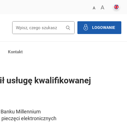
ENGL
POWIĘK
A
ZMNIEJSZ FONT
A
Wyszukiwanie
Wyszukaj
LOGOWANIE
zamknij
Kontakt
ł usługę kwalifikowanej
 Banku Millennium
pieczęci elektronicznych