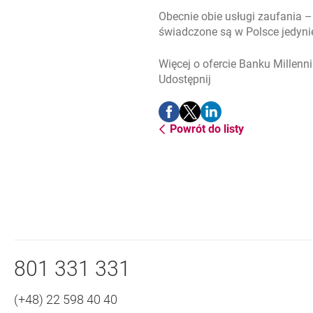
Obecnie obie usługi zaufania –
świadczone są w Polsce jedyni
Więcej o ofercie Banku Millenn
Udostępnij
Udostępnij
Udostępnij
Udostępnij
-
-
-
Powrót do listy
otwiera się w nowej karcie
otwiera się w nowej karcie
otwiera się w nowej ka
Nawigacja dolna
Zadzwoń do nas
801 331 331
(+48) 22 598 40 40