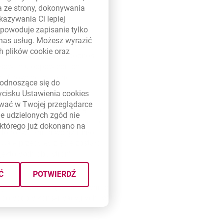
 weryfikacji podpisu
a ze strony, dokonywania
kazywania Ci lepiej
powoduje zapisanie tylko
wartości dowodowej
 nas usług. Możesz wyrazić
ym. Usługa ta zabezpiecza
ch plików
cookie
oraz
malno-prawnym, oraz podnosi
tosowaniu odpowiednich
ifikowanej walidacji.
link otwiera się w nowym oknie
odnoszące się do
zycisku Ustawienia
cookies
lektronicznego, od momentu
ywać w Twojej przeglądarce
ezpieczeństwa. -
Zespół Banku
e udzielonych zgód nie
 kwalifikowanej konserwacji e-
którego już dokonano na
 to rozwiązania wciąż mało
Całe przedsięwzięcie zostało
jektowych obu stron
–
Ć
POTWIERDŹ
ługą WebNotarius, dostosowanie
nie dowodów konserwacyjnych. W