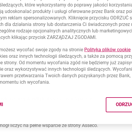
rtyfikatu kwalifikowanego. Odpowiedzialność za wynik procesu
 śledzących, które wykorzystamy do poprawy jakości korzystani
gi – czyli w tym wypadku Asseco Data Systems.
ą udoskonalać produkty i usługi oferowane przez Bank oraz po
tym reklam spersonalizowanych. Kliknięcie przycisku ODRZUĆ s
acji zapewnia w długim okresie prawną i techniczną ochronę 
h dla działania strony lub dostarczenia Ci świadczonych przez
 pieczęci, powiązanych z konkretnym dokumentem elektroniczn
ególne rodzaje opcjonalnych analitycznych lub marketingowy
ji i integralność podpisanej treści zarówno pod względem for
zących klikając przycisk ZARZĄDZAJ ZGODAMI.
raficznego. Z technicznego punktu widzenia polega to na zas
 w powiązaniu ze znakowaniem czasem dowodów z procesu kwal
ożesz wycofać swoje zgody na stronie
Polityka plików
cookie
kies
oraz innych technologii śledzących, a także za pomocą pr
 i konserwacji to uzupełnienie całego cyklu życia dokumentu e
ce strony. Od momentu wycofania zgód nie będziemy już zapis
ęci po archiwizację w długim okresie z zapewnieniem pełnego b
ie
oraz wykorzystywać innych technologii śledzących. Wycofani
ykorzystywanie w swoich procesach kwalifikowanej walidacji i
rawem przetwarzania Twoich danych pozyskanych przez Bank, 
cych usługami zaufania zgodnymi z Rozporządzeniem eIDAS. Są
 momentu ich wycofania.
tne z punktu widzenia zarządzania dokumentem elektronicznym. 
 ciągu kilku miesięcy przy dużym zaangażowaniu zespołów pro
czyk, Główny Analityk, Asseco Data Systems.
MI
ODRZU
CYMI PLIKÓW
COOKIES
ożenie Bramki Walidacyjnej zintegrowanej z kwalifikowaną us
lidacyjnego do identyfikacji wizualnej banku oraz udostępnia
 mógł liczyć na pełne wsparcie ze strony Asseco.