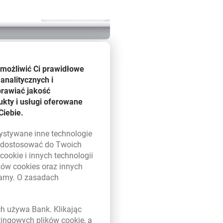
iadając na oczekiwania
umożliwić Ci prawidłowe
Asseco Data Systems bank
analitycznych i
onych podpisów i pieczęci
prawiać jakość
kty i usługi oferowane
Ciebie.
acone o nowe narzędzia, które
zystywane inne technologie
kowanej walidacji oraz
ą dostosować do Twoich
ikom banku bieżącą weryfikację
w
cookie
i innych technologii
łni zintegrowane z obiegiem
ików
cookies
oraz innych
as dodatkowo zachęci klientów
damy. O zasadach
Manager, Bank Millennium.
 w nowym oknie
o oraz pieczęci elektronicznej
ych używa Bank. Klikając
az, że w momencie
etingowych plików
cookie
, a