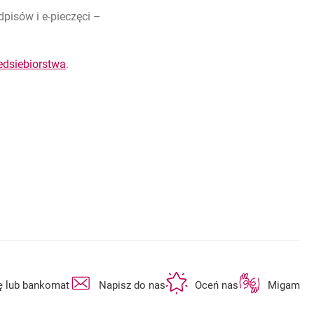
pisów i e-pieczęci –
edsiebiorstwa
.
otwiera się w nowej karcie
otwiera się w nowej karcie
otwiera się w n
ę lub bankomat
Napisz do nas
Oceń nas
Migam