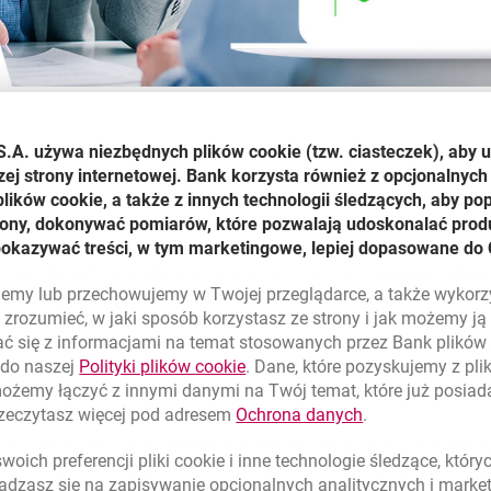
nić wewnętrzne procesy podpisywania dokumentów oraz odpow
S.A. używa niezbędnych plików
cookie
(tzw. ciasteczek), aby 
ozwinięcie pakietu posiadanych usług zaufania. Ze wsparciem 
zej strony internetowej. Bank korzysta również z opcjonalnych 
ze usługi umożliwiające uzyskanie potwierdzania ważności złoż
ików cookie, a także z innych technologii śledzących, aby po
trony, dokonywać pomiarów, które pozwalają udoskonalać produ
pokazywać treści, w tym marketingowe, lepiej dopasowane do 
ia, z których korzystaliśmy w Banku Millennium, zostały wzbog
lujemy lub przechowujemy w Twojej przeglądarce, a także wykor
nku cyfryzacji procesów obsługi przedsiębiorstw. Dzięki kwalifi
zrozumieć, w jaki sposób korzystasz ze strony i jak możemy j
icznych udało się nam ułatwić zarówno klientom, jak i pracown
ć się z informacjami na temat stosowanych przez Bank plikó
akże zapewnić ich długookresową trwałość. Nowe usługi są w pe
link otwiera się w nowym oknie
 do naszej
Polityki plików
cookie
. Dane, które pozyskujemy z pl
ści elektronicznej Millenet dla Przedsiębiorstw, co według n
możemy łączyć z innymi danymi na Twój temat, które już posia
w formie elektronicznej
– podkreśla
Jarosław Ożóg, Project 
link otwiera się
rzeczytasz więcej pod adresem
Ochrona danych
.
ces weryfikacji i potwierdzenia ważności podpisu elektroniczneg
oich preferencji pliki
cookie
i inne technologie śledzące, któr
wi to gwarancję, że nie został on zmieniony po podpisaniu or
dzasz się na zapisywanie opcjonalnych analitycznych i mark