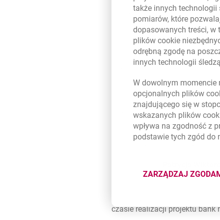
podpisywania użyto ważnego ce
także innych technologii
spoczywa na dostawcy tej usłu
pomiarów, które pozwalaj
dopasowanych treści, w 
Usługa kwalifikowanej konserw
plików
cookie
niezbędnyc
kwalifikowanego e-podpisu lub
odrębną zgodę na poszcz
dowody kwalifikowanej walidac
innych technologii śled
poziom zabezpieczenia kryptog
algorytmów kryptograficznych
W dowolnym momencie m
opcjonalnych plików
coo
Kwalifikowane usługi walidacji
znajdującego się w stop
złożenia e-podpisu lub e-piecz
wskazanych plików
cook
Millennium zdecydował się na w
wpływa na zgodność z p
podpisu oraz e-pieczęci, będą
podstawie tych zgód do
znane, aczkolwiek bardzo isto
przygotowane i zrealizowane w
podsumowuje
Patrycja Wiktor
ZARZĄDZAJ ZGODA
DOTYCZĄ
Zakres projektu obejmował wdr
stylistyczne poświadczenia wa
czasie realizacji projektu bank