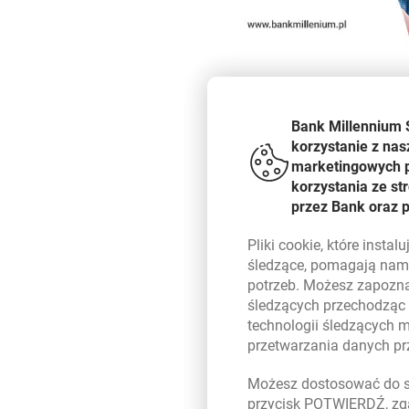
Bank Millennium chcąc uspraw
Bank Millennium 
klientów, zdecydował się na r
korzystanie z nas
wdrożył w swojej infrastruktur
marketingowych pl
elektronicznych.
korzystania ze s
przez Bank oraz 
-
Dotychczasowe usługi zaufan
Pliki
cookie
, które insta
stanowią znaczący krok w kieru
śledzące, pomagają nam 
konserwacji podpisów elektron
potrzeb. Możesz zapozna
podpisów elektronicznych, a t
śledzących przechodząc
dokumentów w systemie bankowo
technologii śledzących 
do zawierania umów z bankiem 
przetwarzania danych p
Kwalifikowana walidacja to pro
Możesz dostosować do sw
na dokumencie cyfrowym. Stano
przycisk POTWIERDŹ, zga