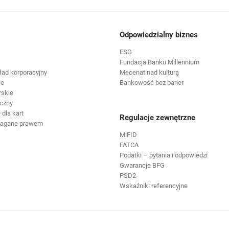
Odpowiedzialny biznes
ESG
Fundacja Banku Millennium
ład korporacyjny
Mecenat nad kulturą
we
Bankowość bez barier
rskie
czny
dla kart
Regulacje zewnętrzne
magane prawem
MiFID
FATCA
Podatki – pytania i odpowiedzi
Gwarancje BFG
PSD2
Wskaźniki referencyjne
ię w nowej karcie
otwiera się w nowej karcie