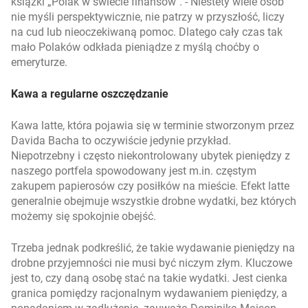
książki „Polak w świecie finansów". -
Niestety wiele osób
nie myśli perspektywicznie, nie patrzy w przyszłość, liczy
na cud lub nieoczekiwaną pomoc. Dlatego cały czas tak
mało Polaków odkłada pieniądze z myślą choćby o
emeryturze.
Kawa a regularne oszczędzanie
Kawa latte, która pojawia się w terminie stworzonym przez
Davida Bacha to oczywiście jedynie przykład.
Niepotrzebny i często niekontrolowany ubytek pieniędzy z
naszego portfela spowodowany jest m.in. częstym
zakupem papierosów czy posiłków na mieście.
Efekt latte
generalnie obejmuje wszystkie drobne wydatki, bez których
możemy się spokojnie obejść.
Trzeba jednak podkreślić, że takie wydawanie pieniędzy na
drobne przyjemności nie musi być niczym złym. Kluczowe
jest to, czy daną osobę stać na takie wydatki. Jest cienka
granica pomiędzy racjonalnym wydawaniem pieniędzy, a