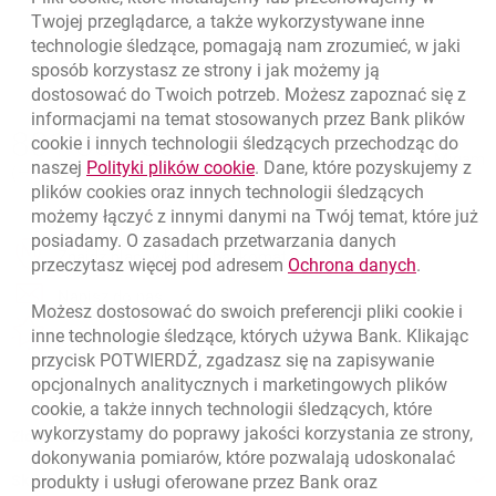
Powrót do listy
Twojej przeglądarce, a także wykorzystywane inne
technologie śledzące, pomagają nam zrozumieć, w jaki
sposób korzystasz ze strony i jak możemy ją
dostosować do Twoich potrzeb. Możesz zapoznać się z
informacjami na temat stosowanych przez Bank plików
Nawigacja dolna
801 331 331
cookie
i innych technologii śledzących przechodząc do
Zadzwoń do nas
Migam
link otwiera się w nowym oknie
naszej
Polityki plików
cookie
. Dane, które pozyskujemy z
(+48) 22 598 40 40
plików
cookies
oraz innych technologii śledzących
możemy łączyć z innymi danymi na Twój temat, które już
posiadamy. O zasadach przetwarzania danych
otwiera się w nowej karcie
Znajdź placówkę lub bankomat
link otwie
przeczytasz więcej pod adresem
Ochrona danych
.
otwiera się w nowej karcie
Napisz do nas
Możesz dostosować do swoich preferencji pliki
cookie
i
otwiera się w nowej karcie
inne technologie śledzące, których używa Bank. Klikając
Oceń nas
przycisk POTWIERDŹ, zgadzasz się na zapisywanie
opcjonalnych analitycznych i marketingowych plików
cookie
, a także innych technologii śledzących, które
wykorzystamy do poprawy jakości korzystania ze strony,
Złóż wniosek przez internet
dokonywania pomiarów, które pozwalają udoskonalać
Skontaktuj się ze Specjalistą
produkty i usługi oferowane przez Bank oraz