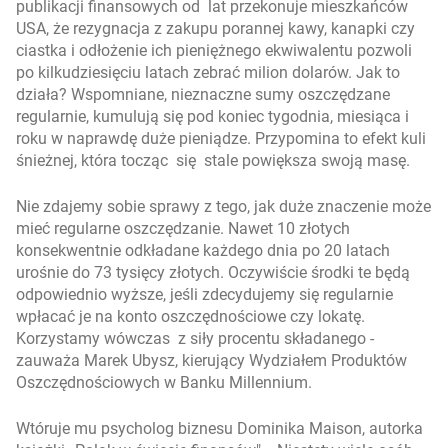
publikacji finansowych od lat przekonuje mieszkańców
USA, że rezygnacja z zakupu porannej kawy, kanapki czy
ciastka i odłożenie ich pieniężnego ekwiwalentu pozwoli
po kilkudziesięciu latach zebrać milion dolarów. Jak to
działa? Wspomniane, nieznaczne sumy oszczędzane
regularnie, kumulują się pod koniec tygodnia, miesiąca i
roku w naprawdę duże pieniądze. Przypomina to efekt kuli
śnieżnej, która tocząc się stale powiększa swoją masę.
Nie zdajemy sobie sprawy z tego, jak duże znaczenie może
mieć regularne oszczędzanie. Nawet 10 złotych
konsekwentnie odkładane każdego dnia po 20 latach
urośnie do 73 tysięcy złotych. Oczywiście środki te będą
odpowiednio wyższe, jeśli zdecydujemy się regularnie
wpłacać je na konto oszczędnościowe czy lokatę.
Korzystamy wówczas z siły procentu składanego
-
zauważa Marek Ubysz, kierujący Wydziałem Produktów
Oszczędnościowych w Banku Millennium.
Wtóruje mu psycholog biznesu Dominika Maison, autorka