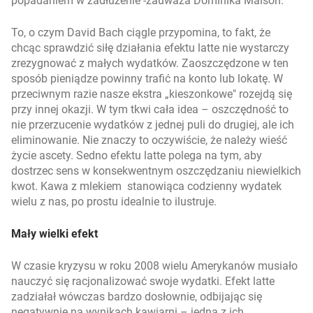
popadaniem w zadłużenie
-zauważa Dominika Maison.
To, o czym David Bach ciągle przypomina, to fakt, że
chcąc sprawdzić siłę działania
efektu latte
nie wystarczy
zrezygnować z małych wydatków. Zaoszczędzone w ten
sposób pieniądze powinny trafić na konto lub lokatę. W
przeciwnym razie nasze ekstra „kieszonkowe" rozejdą się
przy innej okazji. W tym tkwi cała idea –
oszczędność to
nie przerzucenie wydatków z jednej puli do drugiej, ale ich
eliminowanie. Nie znaczy to oczywiście, że należy wieść
życie ascety. Sedno efektu latte polega na tym, aby
dostrzec sens w konsekwentnym oszczędzaniu niewielkich
kwot. Kawa z mlekiem stanowiąca codzienny wydatek
wielu z nas, po prostu idealnie to ilustruje.
Mały wielki efekt
W czasie kryzysu w roku 2008 wielu Amerykanów musiało
nauczyć się racjonalizować swoje wydatki.
Efekt latte
zadziałał wówczas bardzo dosłownie, odbijając się
negatywnie na wynikach kawiarni – jedna z ich