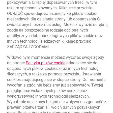
pokazywania Ci lepiej dopasowanych treści, w tym
O banku
reklam spersonalizowanych. Kliknięcie przycisku
ODRZUĆ spowoduje zapisanie tylko plików
cookie
Odpowiedzialny biznes
niezbędnych dla działania strony lub dostarczenia Ci
świadczonych przez nas usług. Możesz wyrazić odrębną
Regulacje zewnętrzne
zgodę na poszczególne rodzaje opcjonalnych
analitycznych lub marketingowych plików
cookie
oraz
innych technologii śledzących klikając przycisk
ZARZĄDZAJ ZGODAMI.
W dowolnym momencie możesz wycofać swoje zgody
link otwiera się w nowym o
na stronie
Polityka plików
cookie
odnoszące się do
opcjonalnych plików
cookies
oraz innych technologii
śledzących, a także za pomocą przycisku Ustawienia
cookies
znajdującego się w stopce strony. Od momentu
wycofania zgód nie będziemy już zapisywać w Twojej
przeglądarce wskazanych plików
cookie
oraz
wykorzystywać innych technologii śledzących.
Wycofanie udzielonych zgód nie wpływa na zgodność z
prawem przetwarzania Twoich danych pozyskanych
przez Bank, którego już dokonano na podstawie tych