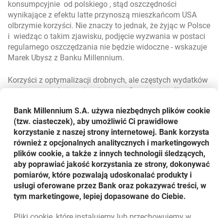
konsumpcyjnie od polskiego , stąd oszczędności
wynikające z efektu latte przynoszą mieszkańcom USA
olbrzymie korzyści. Nie znaczy to jednak, że żyjąc w Polsce
i wiedząc o takim zjawisku, podjęcie wyzwania w postaci
regularnego oszczędzania nie będzie widoczne
- wskazuje
Marek Ubysz z Banku Millennium.
Korzyści z optymalizacji drobnych, ale częstych wydatków
można czerpać niemal codziennie. Co więcej - jeśli nie
kupimy papierosów, zrobimy przemyślane zakupy z listą, a
Bank Millennium S.A. używa niezbędnych plików
cookie
nie impulsywnie, czy przygotujemy posiłek w domu
(tzw. ciasteczek), aby umożliwić Ci prawidłowe
zamiast korzystać z sieci fast food, wyjdzie to na zdrowie
korzystanie z naszej strony internetowej. Bank korzysta
nie tylko naszemu portfelowi. Warto więc przejrzeć swoje
również z opcjonalnych analitycznych i marketingowych
wydatki - bez względu na to czy jesteśmy świadkami
plików cookie, a także z innych technologii śledzących,
recesji czy szalejącego konsumpcjonizmu. Pamiętajmy
aby poprawiać jakość korzystania ze strony, dokonywać
tylko, aby zaoszczędzone dzięki efektowi latte pieniądze
pomiarów, które pozwalają udoskonalać produkty i
trafiły na konto, lokatę lub jakiekolwiek inne miejsce, gdzie
usługi oferowane przez Bank oraz pokazywać treści, w
będą bezpieczne procentować na przyszłość.
tym marketingowe, lepiej dopasowane do Ciebie.
Pliki
cookie
, które instalujemy lub przechowujemy w