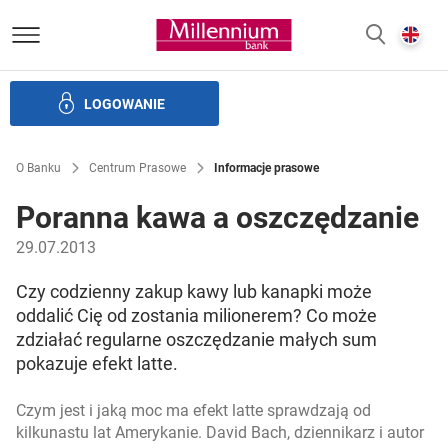
Bank Millennium homepage
E
SZUKAJ
z
LOGOWANIE
Banku i ład korporacyjny
Relacje Inwestorskie
Kariera
O Banku
Centrum Prasowe
Informacje prasowe
Poranna kawa a oszczędzanie
29.07.2013
Czy codzienny zakup kawy lub kanapki może
oddalić Cię od zostania milionerem? Co może
zdziałać regularne oszczędzanie małych sum
pokazuje
efekt latte
.
Czym jest i jaką moc ma
efekt latte
sprawdzają od
kilkunastu lat Amerykanie. David Bach, dziennikarz i autor