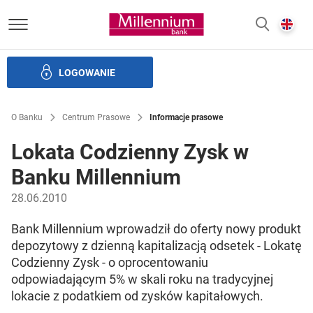
Bank Millennium homepage
E
SZUKAJ
z
LOGOWANIE
Banku i ład korporacyjny
Relacje Inwestorskie
Kariera
O Banku
Centrum Prasowe
Informacje prasowe
Lokata Codzienny Zysk w
Banku Millennium
28.06.2010
Bank Millennium wprowadził do oferty nowy produkt
depozytowy z dzienną kapitalizacją odsetek - Lokatę
Codzienny Zysk - o oprocentowaniu
odpowiadającym 5% w skali roku na tradycyjnej
lokacie z podatkiem od zysków kapitałowych.