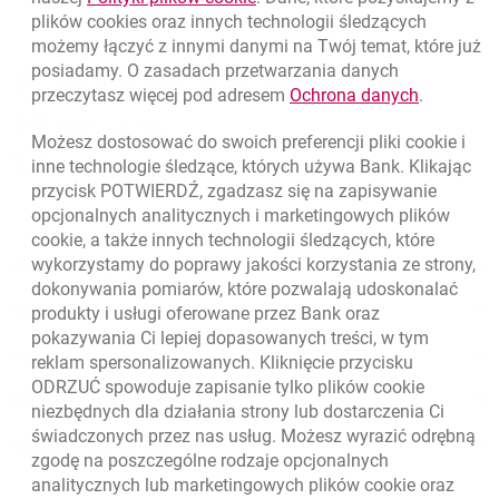
(+48) 22 598 40 40
plików
cookies
oraz innych technologii śledzących
możemy łączyć z innymi danymi na Twój temat, które już
posiadamy. O zasadach przetwarzania danych
otwiera się w nowej karcie
Znajdź placówkę lub bankomat
link otwie
przeczytasz więcej pod adresem
Ochrona danych
.
otwiera się w nowej karcie
Napisz do nas
Możesz dostosować do swoich preferencji pliki
cookie
i
otwiera się w nowej karcie
inne technologie śledzące, których używa Bank. Klikając
Oceń nas
przycisk POTWIERDŹ, zgadzasz się na zapisywanie
opcjonalnych analitycznych i marketingowych plików
cookie
, a także innych technologii śledzących, które
wykorzystamy do poprawy jakości korzystania ze strony,
Złóż wniosek przez internet
dokonywania pomiarów, które pozwalają udoskonalać
Skontaktuj się ze Specjalistą
produkty i usługi oferowane przez Bank oraz
pokazywania Ci lepiej dopasowanych treści, w tym
O banku
reklam spersonalizowanych. Kliknięcie przycisku
ODRZUĆ spowoduje zapisanie tylko plików
cookie
Odpowiedzialny biznes
niezbędnych dla działania strony lub dostarczenia Ci
świadczonych przez nas usług. Możesz wyrazić odrębną
Regulacje zewnętrzne
zgodę na poszczególne rodzaje opcjonalnych
analitycznych lub marketingowych plików
cookie
oraz