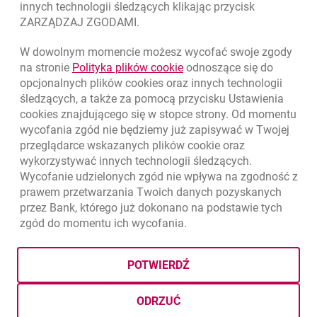
innych technologii śledzących klikając przycisk
ZARZĄDZAJ ZGODAMI.
W dowolnym momencie możesz wycofać swoje zgody
link otwiera się w nowym o
na stronie
Polityka plików
cookie
odnoszące się do
opcjonalnych plików
cookies
oraz innych technologii
śledzących, a także za pomocą przycisku Ustawienia
cookies
znajdującego się w stopce strony. Od momentu
wycofania zgód nie będziemy już zapisywać w Twojej
przeglądarce wskazanych plików
cookie
oraz
wykorzystywać innych technologii śledzących.
Wycofanie udzielonych zgód nie wpływa na zgodność z
prawem przetwarzania Twoich danych pozyskanych
przez Bank, którego już dokonano na podstawie tych
zgód do momentu ich wycofania.
otwiera się w nowej karcie
otwiera 
Ochrona danych
Ustawienia
cookies
Zastrzeżenia prawne
otwiera się w nowej karcie
Mapa strony
POTWIERDŹ
BIC (Swift): BIGBPLPWXXX
Copyright
© Bank Millennium SA
ODRZUĆ