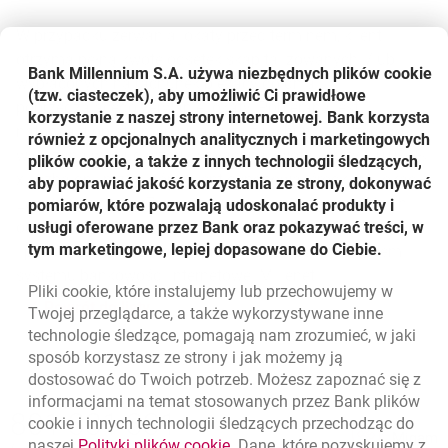
W przypadku zerwania lokaty przed terminem, klient
otrzyma pełną kwotę odsetek skapitalizowanych i/lub
Bank Millennium S.A. używa niezbędnych plików
cookie
wypłaconych na rachunek bieżący do dnia
(tzw. ciasteczek), aby umożliwić Ci prawidłowe
poprzedzającego zerwanie lokaty. Pobierana jest
korzystanie z naszej strony internetowej. Bank korzysta
natomiast opłata manipulacyjna z rachunku bieżącego,
również z opcjonalnych analitycznych i marketingowych
wyliczana według wzoru: wpłacona kwota lokaty x 0,011%
plików cookie, a także z innych technologii śledzących,
x liczba dni, przez którą klient deponował środki na lokacie.
aby poprawiać jakość korzystania ze strony, dokonywać
Lokatę Codzienny Zysk można otworzyć we wszystkich
pomiarów, które pozwalają udoskonalać produkty i
oddziałach Banku Millennium na terenie całego kraju. Od
usługi oferowane przez Bank oraz pokazywać treści, w
tym marketingowe, lepiej dopasowane do Ciebie.
lipca produkt będzie dostępny także za pośrednictwem
systemu bankowości internetowej Millenet.
Pliki
cookie
, które instalujemy lub przechowujemy w
Powrót do listy
Twojej przeglądarce, a także wykorzystywane inne
technologie śledzące, pomagają nam zrozumieć, w jaki
sposób korzystasz ze strony i jak możemy ją
dostosować do Twoich potrzeb. Możesz zapoznać się z
informacjami na temat stosowanych przez Bank plików
Nawigacja dolna
801 331 331
cookie
i innych technologii śledzących przechodząc do
Zadzwoń do nas
Migam
link otwiera się w nowym oknie
naszej
Polityki plików
cookie
. Dane, które pozyskujemy z