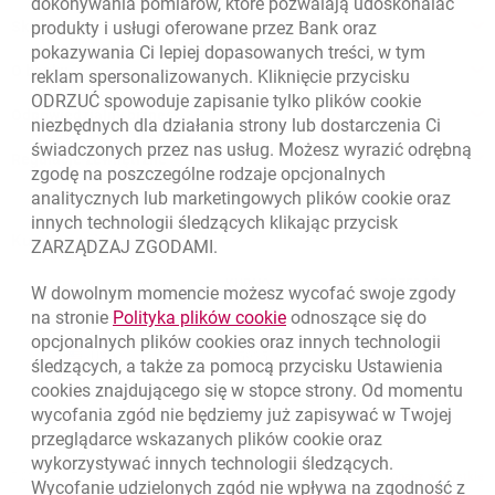
dokonywania pomiarów, które pozwalają udoskonalać
Skontaktuj się ze Specjalistą
produkty i usługi oferowane przez Bank oraz
pokazywania Ci lepiej dopasowanych treści, w tym
O banku
reklam spersonalizowanych. Kliknięcie przycisku
ODRZUĆ spowoduje zapisanie tylko plików
cookie
Odpowiedzialny biznes
niezbędnych dla działania strony lub dostarczenia Ci
świadczonych przez nas usług. Możesz wyrazić odrębną
Regulacje zewnętrzne
zgodę na poszczególne rodzaje opcjonalnych
analitycznych lub marketingowych plików
cookie
oraz
innych technologii śledzących klikając przycisk
Kursy wymiany walut
ZARZĄDZAJ ZGODAMI.
WALUTA
KUPNO
SPRZEDAŻ
W dowolnym momencie możesz wycofać swoje zgody
Kursy wymiany walut. Data aktualizacji: 7.08.2026, 09:42:45
link otwiera się w nowym o
na stronie
Polityka plików
cookie
odnoszące się do
EUR
4.139
4.4615
opcjonalnych plików
cookies
oraz innych technologii
USD
3.5925
3.8725
śledzących, a także za pomocą przycisku Ustawienia
cookies
znajdującego się w stopce strony. Od momentu
CHF
4.424
4.7688
wycofania zgód nie będziemy już zapisywać w Twojej
GBP
4.8323
5.2089
przeglądarce wskazanych plików
cookie
oraz
wykorzystywać innych technologii śledzących.
k
7.08.2026, 09:42:45
Zobacz wszystkie
Wycofanie udzielonych zgód nie wpływa na zgodność z