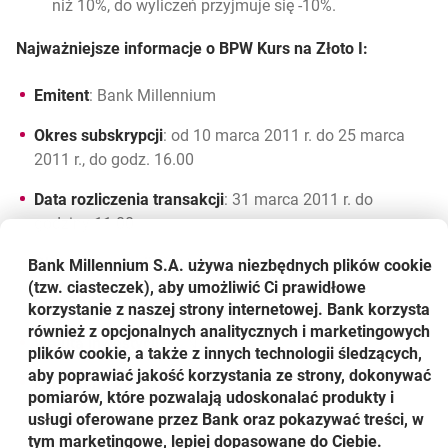
niż 10%, do wyliczeń przyjmuje się -10%.
Najważniejsze informacje o BPW Kurs na Złoto I:
Emitent
: Bank Millennium
Okres subskrypcji
: od 10 marca 2011 r. do 25 marca
2011 r., do godz. 16.00
Data rozliczenia transakcji
: 31 marca 2011 r. do
godziny 11.00
Okres inwestycji
: 3 lata
Bank Millennium S.A. używa niezbędnych plików
cookie
(tzw. ciasteczek), aby umożliwić Ci prawidłowe
Data wykupu
: 2 kwietnia 2014 r.
korzystanie z naszej strony internetowej. Bank korzysta
również z opcjonalnych analitycznych i marketingowych
Waluta inwestycji
: PLN
plików cookie, a także z innych technologii śledzących,
aby poprawiać jakość korzystania ze strony, dokonywać
Minimalna kwota
: 25 000 zł
pomiarów, które pozwalają udoskonalać produkty i
usługi oferowane przez Bank oraz pokazywać treści, w
Gwarancja kapitału w dacie wykupu
: 100%
tym marketingowe, lepiej dopasowane do Ciebie.
zainwestowanego kapitału.