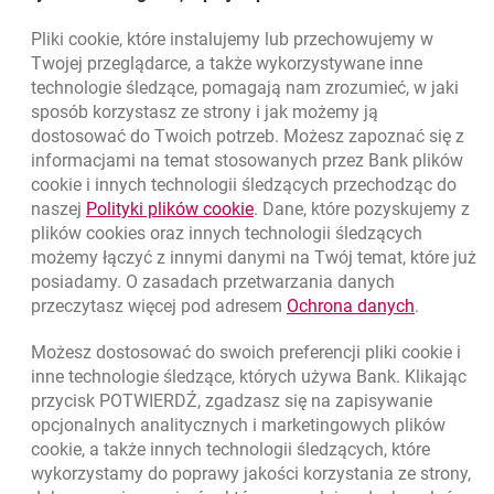
Pliki
cookie
, które instalujemy lub przechowujemy w
Powrót do listy
Twojej przeglądarce, a także wykorzystywane inne
technologie śledzące, pomagają nam zrozumieć, w jaki
sposób korzystasz ze strony i jak możemy ją
dostosować do Twoich potrzeb. Możesz zapoznać się z
informacjami na temat stosowanych przez Bank plików
Nawigacja dolna
801 331 331
cookie
i innych technologii śledzących przechodząc do
Zadzwoń do nas
Migam
link otwiera się w nowym oknie
naszej
Polityki plików
cookie
. Dane, które pozyskujemy z
(+48) 22 598 40 40
plików
cookies
oraz innych technologii śledzących
możemy łączyć z innymi danymi na Twój temat, które już
posiadamy. O zasadach przetwarzania danych
otwiera się w nowej karcie
Znajdź placówkę lub bankomat
link otwie
przeczytasz więcej pod adresem
Ochrona danych
.
otwiera się w nowej karcie
Napisz do nas
Możesz dostosować do swoich preferencji pliki
cookie
i
otwiera się w nowej karcie
inne technologie śledzące, których używa Bank. Klikając
Oceń nas
przycisk POTWIERDŹ, zgadzasz się na zapisywanie
opcjonalnych analitycznych i marketingowych plików
cookie
, a także innych technologii śledzących, które
wykorzystamy do poprawy jakości korzystania ze strony,
Złóż wniosek przez internet