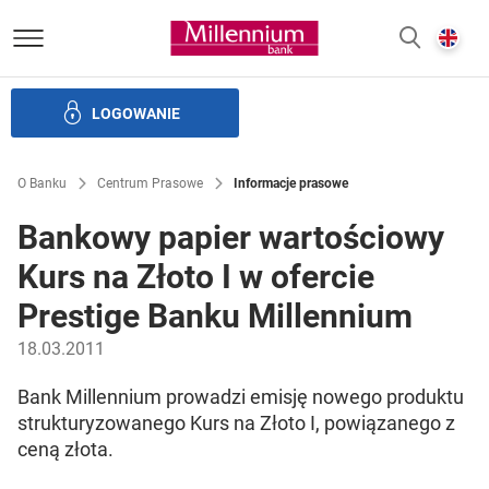
Bank Millennium homepage
E
SZUKAJ
z
LOGOWANIE
Banku i ład korporacyjny
Relacje Inwestorskie
Kariera
O Banku
Centrum Prasowe
Informacje prasowe
Bankowy papier wartościowy
Kurs na Złoto I w ofercie
Prestige Banku Millennium
18.03.2011
Bank Millennium prowadzi emisję nowego produktu
strukturyzowanego Kurs na Złoto I, powiązanego z
ceną złota.