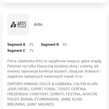
Kielce
Koleczkowo k. Gdyni
Artis
Konin
Kraków
Segment A
3
%
Segment B
5
%
Lublin
Segment C
7
%
Michałów Grabina, gm. Nieporęt
Firma Jubilerska Artis to wyjątkowe miejsce, gdzie znajdą
Państwo nie tylko klasyczną biżuterię złotą i srebrną, ale
Niedzica
również najnowsze kolekcje biżuterii, obrączek ślubnych i
zegarków najlepszych światowych marek m.in.:
Niemcz
EMPORIO ARMANI, DOLCE & GABBANA, CALVIN KLAIN,
Nowogród
JOOP, DIESEL, ESPRIT, FOSSIL, TISSOT, CERTINA,
FREDERIQUE CONSTANT, CERRUTI, FESTINA, AVIATOR,
Nowy Sącz
POLIOT, BURAN, STURMANSKIE, ANNE KLAIN,
BREUNING, SAINT MAURICE.
Opole