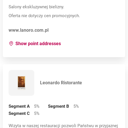
Salony ekskluzywnej bielizny.
Oferta nie dotyczy cen promocyjnych.
Opens in a new card
www.lanoro.com.pl
for:
Lanoro
Show point addresses
Leonardo Ristorante
Segment A
5
%
Segment B
5
%
Segment C
5
%
Wizyta w naszej restauracji pozwoli Państwu w przyjaznej