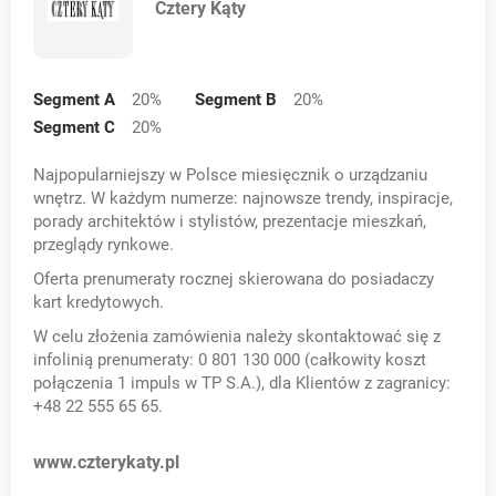
Cztery Kąty
Segment A
20
%
Segment B
20
%
Segment C
20
%
Najpopularniejszy w Polsce miesięcznik o urządzaniu
wnętrz. W każdym numerze: najnowsze trendy, inspiracje,
porady architektów i stylistów, prezentacje mieszkań,
przeglądy rynkowe.
Oferta prenumeraty rocznej skierowana do posiadaczy
kart kredytowych.
W celu złożenia zamówienia należy skontaktować się z
infolinią prenumeraty: 0 801 130 000 (całkowity koszt
połączenia 1 impuls w TP S.A.), dla Klientów z zagranicy:
+48 22 555 65 65.
Opens in a new card
www.czterykaty.pl