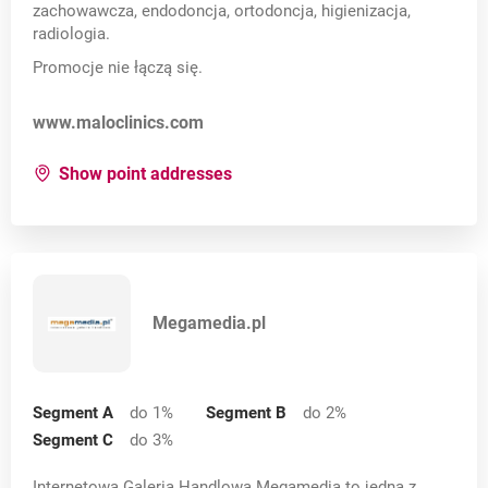
zachowawcza, endodoncja, ortodoncja, higienizacja,
radiologia.
Promocje nie łączą się.
Opens in a new card
www.maloclinics.com
for:
MALO Clinic
Show point addresses
Megamedia.pl
Segment A
do 1
%
Segment B
do 2
%
Segment C
do 3
%
Internetowa Galeria Handlowa Megamedia to jedna z