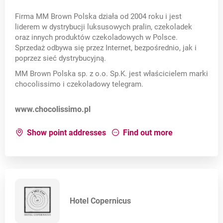
Firma MM Brown Polska działa od 2004 roku i jest
liderem w dystrybucji luksusowych pralin, czekoladek
oraz innych produktów czekoladowych w Polsce.
Sprzedaż odbywa się przez Internet, bezpośrednio, jak i
poprzez sieć dystrybucyjną.
MM Brown Polska sp. z o.o. Sp.K. jest właścicielem marki
chocolissimo i czekoladowy telegram.
Opens in a new card
www.chocolissimo.pl
for:
Chocolissimo
about:
Chocol
Show point addresses
Find out more
Hotel Copernicus