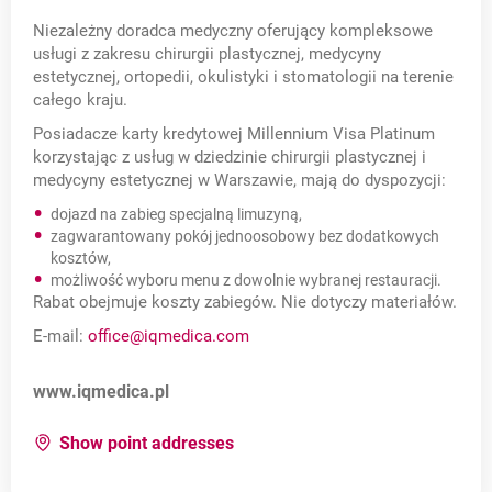
Niezależny doradca medyczny oferujący kompleksowe
usługi z zakresu chirurgii plastycznej, medycyny
estetycznej, ortopedii, okulistyki i stomatologii na terenie
całego kraju.
Posiadacze karty kredytowej Millennium Visa Platinum
korzystając z usług w dziedzinie chirurgii plastycznej i
medycyny estetycznej w Warszawie, mają do dyspozycji:
dojazd na zabieg specjalną limuzyną,
zagwarantowany pokój jednoosobowy bez dodatkowych
kosztów,
możliwość wyboru menu z dowolnie wybranej restauracji.
Rabat obejmuje koszty zabiegów. Nie dotyczy materiałów.
E-mail:
office@iqmedica.com
Opens in a new card
www.iqmedica.pl
for:
IQ Medica
Show point addresses