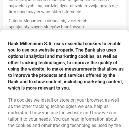
największych i najbardziej dynamicznie rozwijających się
firm handlowych w polskim Internecie.
Galeria Megamedia składa się z czterech
specjalistycznych sklepów branżowych:
megamedia.pl
- AGD, RTV, foto cyfrowe
megamajster.pl
- narzędzia profesjonalne, amatorskie i
Bank Millennium S.A. uses essential cookies to enable
ogrodowe
you to use our website properly. The Bank also uses
armaland.pl
- technika sanitarna i grzewcza
optional analytical and marketing cookies, as well as
dzieciniec.pl
- wszystko dla dzieci
other tracking technologies, to improve the quality of
Megamedia jest autoryzowanym partnerem handlowym
using the website, to make measurements that allow us
niemal wszystkich obecnych w Polsce producentów i
to improve the products and services offered by the
importerów sprzętu.
Bank and to show content, including marketing content,
which is more relevant to you.
Oferta skierowana do posiadaczy kart kredytowych.
Wysokość rabatu dla poszczególnych segmentów karty
The cookies we install or store on your browser, as well
zależna od rodzaju sprzętu, jest przedstawiona na:
as the other tracking technologies we use, help us
www.megamedia.pl/millennium.php
understand how you use the website and how we can
tailor it to your needs. You can read information about
Opens in a new card
www.megamedia.pl
the cookies and other tracking technologies used by the