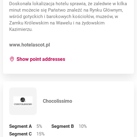
Doskonała lokalizacja hotelu sprawia, że zaledwie w kilka
Łódź
minut możecie się Państwo znaleźć na Rynku Głównym,
Świdnica
wśród gotyckich i barokowych kościołów, muzeów, w
Zamku Królewskim na Wawelu i na żydowskim
Świeradów Zdrój
Kazimierzu.
Żory
Opens in a new card
www.hotelascot.pl
for:
Ascot Hotel
Show point addresses
Chocolissimo
Segment A
5
%
Segment B
10
%
Segment C
15
%