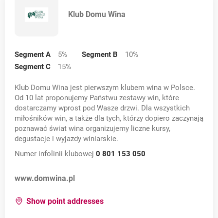
Klub Domu Wina
Segment A
5
%
Segment B
10
%
Segment C
15
%
Klub Domu Wina jest pierwszym klubem wina w Polsce.
Od 10 lat proponujemy Państwu zestawy win, które
dostarczamy wprost pod Wasze drzwi. Dla wszystkich
miłośników win, a także dla tych, którzy dopiero zaczynają
poznawać świat wina organizujemy liczne kursy,
degustacje i wyjazdy winiarskie.
Numer infolinii klubowej
0 801 153 050
Opens in a new card
www.domwina.pl
for:
Klub Domu Wina
Show point addresses