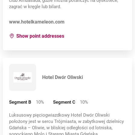
club Ambasada, gdzie można potańczyć na dyskotece,
zagrać w kręgle lub bilard.
Opens in a new card
www.hotelkameleon.com
for:
Hotel & SPA Kameleon
Show point addresses
Hotel Dwór Oliwski
Segment B
10
%
Segment C
10
%
Luksusowy pięciogwiazdkowy Hotel Dwór Oliwski
położony jest w sercu Trójmiasta, w zabytkowej dzielnicy
Gdańska – Oliwie, w bliskiej odległości od lotniska,
sopockiego Molo i Starego Miasta Gdańska.