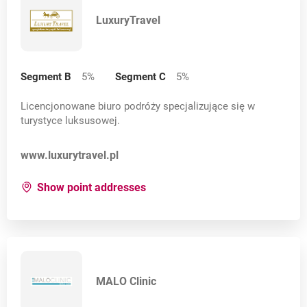
LuxuryTravel
Segment B
5
%
Segment C
5
%
Licencjonowane biuro podróży specjalizujące się w
turystyce luksusowej.
Opens in a new card
www.luxurytravel.pl
for:
LuxuryTravel
Show point addresses
MALO Clinic