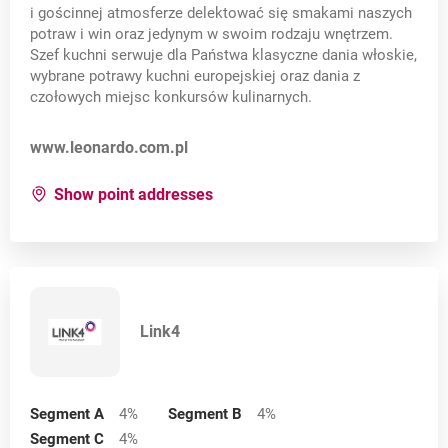
i gościnnej atmosferze delektować się smakami naszych
potraw i win oraz jedynym w swoim rodzaju wnętrzem.
Szef kuchni serwuje dla Państwa klasyczne dania włoskie,
wybrane potrawy kuchni europejskiej oraz dania z
czołowych miejsc konkursów kulinarnych.
Opens in a new card
www.leonardo.com.pl
for:
Leonardo Ristorante
Show point addresses
Link4
Segment A
4
%
Segment B
4
%
Segment C
4
%