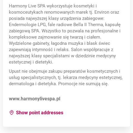
Harmony Live SPA wykorzystuje kosmetyki i
kosmoceutykach renomowanych marek tj. Environ oraz
posiada najwyższej klasy urządzenia zabiegowe:
Endermologie LPG, fale radiowe Bella II Therma, kapsułę
zabiegową SPA. Wszystko to pozwala na profesjonalne i
kompleksowe zajmowanie się twarzą i ciałem.
Wydzielone gabinety, łagodna muzyka i blask świec
zapewniają intymność i relaks. Salon współpracuje z
najwyższej klasy specjalistami w dziedzinie medycyny
estetycznej i dietetyki.
Upust nie obejmuje zakupu preparatów kosmetycznych i
usług specjalistycznych, tj. lekarza medycyny estetycznej,
dermatologa i dietetyka. Promocje nie sumują się.
Opens in a new card
www.harmonylivespa.pl
for:
Harmony Live Spa
Show point addresses