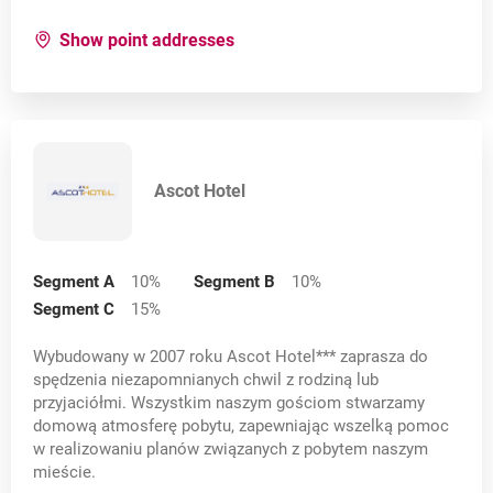
Stare Juchy
for:
Artis - Rosenthal
Show point addresses
Szczecin
Słupsk
Tolkmicko
Ascot Hotel
Toruń
Warszawa
Segment A
10
%
Segment B
10
%
Warszawa Wesoła
Segment C
15
%
Witaszyce
Wybudowany w 2007 roku Ascot Hotel*** zaprasza do
Wrocław
spędzenia niezapomnianych chwil z rodziną lub
przyjaciółmi. Wszystkim naszym gościom stwarzamy
Wronki
domową atmosferę pobytu, zapewniając wszelką pomoc
w realizowaniu planów związanych z pobytem naszym
Zabrze
mieście.