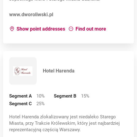
Opens in a new card
www.dworoliwski.pl
for:
Hotel Dwór Oliwski
about:
Hotel 
Show point addresses
Find out more
Hotel Harenda
Segment A
10
%
Segment B
15
%
Segment C
25
%
Hotel Harenda zlokalizowany jest niedaleko Starego
Miasta, przy Trakcie Królewskim, który jest najbardziej
reprezentacyjną częścią Warszawy.