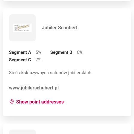
Jubiler Schubert
Segment A
5
%
Segment B
6
%
Segment C
7
%
Sieć ekskluzywnych salonów jubilerskich.
Opens in a new card
www.jubilerschubert.pl
for:
Jubiler Schubert
Show point addresses