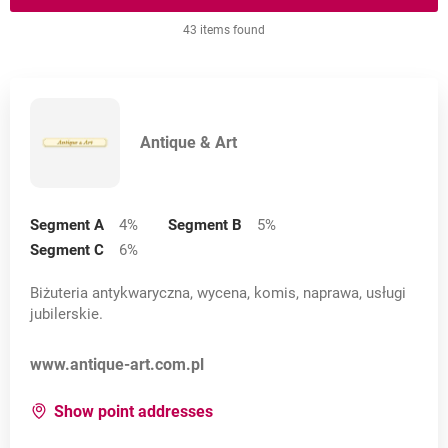
Brzeziny
małopolskie
43 items found
Bydgoszcz
opolskie
Bytom
podkarpackie
Czeladź
podlaskie
Antique & Art
Częstochowa
pomorskie
Duszniki Zdrój
warmińsko-mazurskie
Segment A
4
%
Segment B
5
%
Dąbrowa Górnicza
Segment C
6
%
wielkopolskie
Gdańsk
Biżuteria antykwaryczna, wycena, komis, naprawa, usługi
zachodniopomorskie
jubilerskie.
Gdynia
łódzkie
Opens in a new card
www.antique-art.com.pl
Goniądz
śląskie
Jarnołtówek
for:
Antique & Art
Show point addresses
świętokrzyskie
Katowice