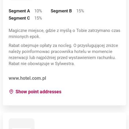
Segment A
10
%
Segment B
15
%
Segment C
15
%
Magiczne miejsce, gdzie z myślą o Tobie zatrzymano czas
minionych epok.
Rabat obejmuje opłaty za nocleg. O przysługującej zniżce
należy poinformowac pracownika hotelu w momencie
rezerwacji lub najpóźniej przed wystawieniem rachunku.
Rabat nie obowiązuje w Sylwestra.
Opens in a new card
www.hotel.com.pl
for:
Hotel Copernicus
Show point addresses