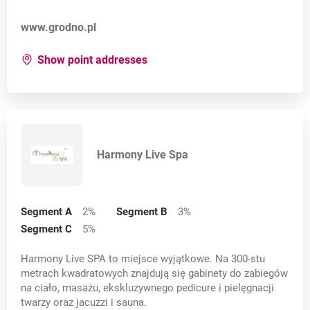
Opens in a new card
www.grodno.pl
for:
Grodno
Show point addresses
Harmony Live Spa
Segment A
2
%
Segment B
3
%
Segment C
5
%
Harmony Live SPA to miejsce wyjątkowe. Na 300-stu
metrach kwadratowych znajdują się gabinety do zabiegów
na ciało, masażu, ekskluzywnego pedicure i pielęgnacji
twarzy oraz jacuzzi i sauna.