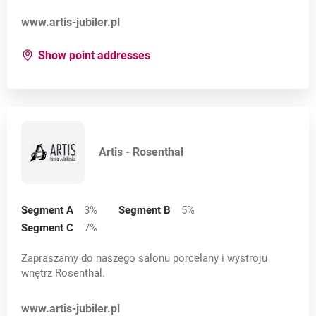
Otwock
Opens in a new card
www.artis-jubiler.pl
Piaseczno
for:
Artis
Show point addresses
Poznań
Płock
Radom
Artis - Rosenthal
Rybnik
Rzeszów
Segment A
3
%
Segment B
5
%
Rękowo Górne
Segment C
7
%
Sopot
Zapraszamy do naszego salonu porcelany i wystroju
wnętrz Rosenthal.
Sosnowiec
Sośnicowice
Opens in a new card
www.artis-jubiler.pl