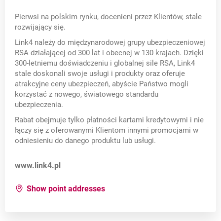
Pierwsi na polskim rynku, docenieni przez Klientów, stale
rozwijający się.
Link4 należy do międzynarodowej grupy ubezpieczeniowej
RSA działającej od 300 lat i obecnej w 130 krajach. Dzięki
300-letniemu doświadczeniu i globalnej sile RSA, Link4
stale doskonali swoje usługi i produkty oraz oferuje
atrakcyjne ceny ubezpieczeń, abyście Państwo mogli
korzystać z nowego, światowego standardu
ubezpieczenia.
Rabat obejmuje tylko płatności kartami kredytowymi i nie
łączy się z oferowanymi Klientom innymi promocjami w
odniesieniu do danego produktu lub usługi.
Opens in a new card
www.link4.pl
for:
Link4
Show point addresses