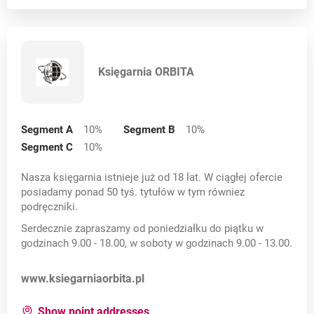
Księgarnia ORBITA
Segment A
10
%
Segment B
10
%
Segment C
10
%
Nasza księgarnia istnieje już od 18 lat. W ciągłej ofercie
posiadamy ponad 50 tyś. tytułów w tym równiez
podręczniki.
Serdecznie zapraszamy od poniedziałku do piątku w
godzinach 9.00 - 18.00, w soboty w godzinach 9.00 - 13.00.
Opens in a new card
www.ksiegarniaorbita.pl
for:
Księgarnia ORBITA
Show point addresses