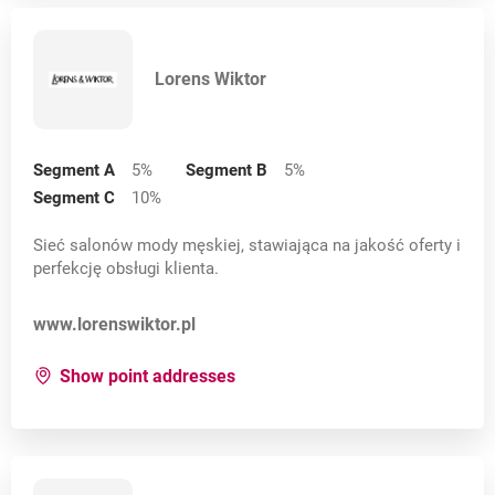
Lorens Wiktor
Segment A
5
%
Segment B
5
%
Segment C
10
%
Sieć salonów mody męskiej, stawiająca na jakość oferty i
perfekcję obsługi klienta.
Opens in a new card
www.lorenswiktor.pl
for:
Lorens Wiktor
Show point addresses