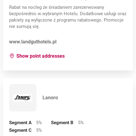
Rabat na nocleg ze śniadaniem zarezerwowany
bezpośrednio w wybranym Hotelu. Dodatkowe usługi oraz
pakiety są wyłączone z programu rabatowego. Promocje
nie sumują się.
Opens in a new card
www.landguthotels.pl
for:
Land-gut-Hotels
Show point addresses
Lanoro
Segment A
5
%
Segment B
5
%
Segment C
5
%