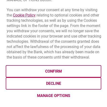
Opens in a new card
www.meta.com.pl
You can withdraw your consent at any time by visiting
Link opens in a new browser tab.
the
Cookie Policy
relating to optional cookies and other
for:
META
Show point addresses
tracking technologies, as well as by using the Cookies
settings link in the footer of the page. From the moment
you withdraw your consents, we will no longer save the
indicated cookies in your browser and use other tracking
technologies. Withdrawal of the consents granted does
not affect the lawfulness of the processing of your data
Mikrol
obtained by the Bank, which has already been made on
the basis of these consents until their withdrawal.
Segment A
do 10
%
Segment B
do 10
%
CONFIRM
Segment C
do 10
%
DECLINE
MIKROL oferuje kompleksowe usługi wykończenia i
wyposażenia domów przy indywidualnym podejściu do
MANAGE OPTIONS
każdego klienta, dzięki czemu jest w stanie wypracować
najlepsze rozwiązania, skrojone konkretnie pod potrzeby i
możliwości danej osoby.