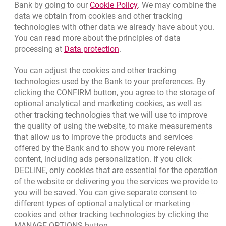
Link opens in a new brow
Bank by going to our
Cookie Policy
. We may combine the
for:
Megamedia.pl
Show point addresses
data we obtain from cookies and other tracking
technologies with other data we already have about you.
You can read more about the principles of data
Link opens in a new browser t
processing at
Data protection
.
You can adjust the cookies and other tracking
technologies used by the Bank to your preferences. By
META
clicking the CONFIRM button, you agree to the storage of
optional analytical and marketing cookies, as well as
other tracking technologies that we will use to improve
the quality of using the website, to make measurements
Segment A
5
%
Segment B
8
%
that allow us to improve the products and services
Segment C
10
%
offered by the Bank and to show you more relevant
content, including ads personalization. If you click
Sieć sklepów z najnowszymi kolekcjami obuwia, odzieży
DECLINE, only cookies that are essential for the operation
sportowej i akcesoriów znanych firm: NIKE, ADIDAS,
of the website or delivering you the services we provide to
REEBOK, FILA, COLUMBIA. Wybór uzupełniają produkty
firm PUMA, RIDER, WOJAS. Szeroki asortyment towarów
you will be saved. You can give separate consent to
obejmuje: buty sportowe, kurtki, dresy, spodnie, plecaki,
different types of optional analytical or marketing
piłki i wiele innych.
cookies and other tracking technologies by clicking the
MANAGE OPTIONS button.