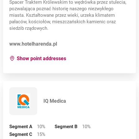
Spacer Traktem Królewskim to wędrówka przez stulecia,
pozwalająca poznać historię naszego niezwykłego
miasta. Kształtowane przez wieki, urzeka klimatem
pałaców, kościołów, mieszczańskich kamienic oraz
siedzib rządowych.
Opens in a new card
www.hotelharenda.pl
for:
Hotel Harenda
Show point addresses
IQ Medica
Segment A
10
%
Segment B
10
%
Segment C
15
%